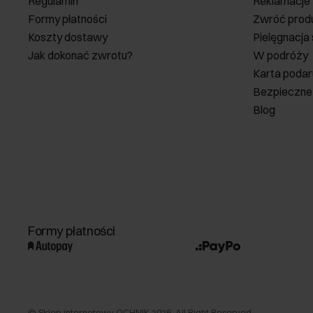
Regulamin
Reklamacje
Formy płatności
Zwróć prod
Koszty dostawy
Pielęgnacja
Jak dokonać zwrotu?
W podróży
Karta poda
Bezpieczne
Blog
Formy płatności
©
Sklep internetowy OCHNIK
2026
. All Right Reserved.