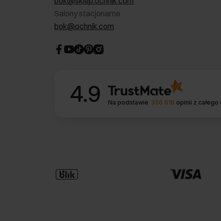
bok@sklep.ochnik.com
Salony stacjonarne
bok@ochnik.com
4.9
Na podstawie
356 616
opinii
z całego