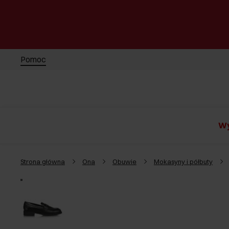
Pomoc
Wy
Strona główna
Ona
Obuwie
Mokasyny i półbuty