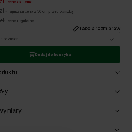
zł
-
cena aktualna
zł
-
najniższa cena z 30 dni przed obniżką
zł
-
cena regularna
Tabela rozmiarów
z rozmiar
Dodaj do koszyka
oduktu
óły
 wymiary