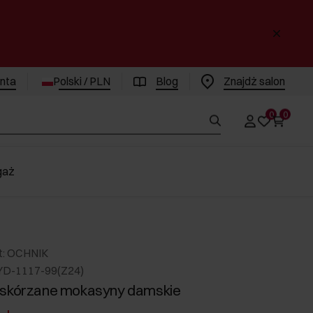
enta
Polski / PLN
Blog
Znajdż salon
0
0
gaż
t: OCHNIK
YD-1117-99(Z24)
 skórzane mokasyny damskie