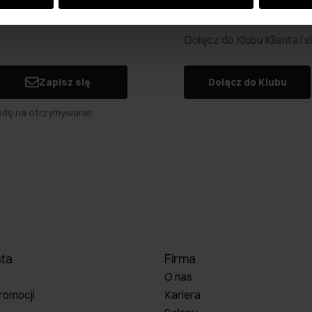
Klub Klienta Och
Dołącz do Klubu Klienta i
Zapisz się
Dołącz do Klubu
odę na otrzymywanie
nta
Firma
O nas
romocji
Kariera