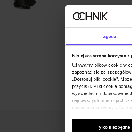
Zgoda
Niniejsza strona korzysta z
Używamy plików cookie w ce
zapoznać się ze szczegółowy
„Dostosuj pliki cookie”. Moż
przyciski. Pliki cookie poma
wyświetlać im dopasowane do
najnowszych promocjach w e-
społecznościowym, reklamow
od Ciebie lub uzyskanymi po
Tylko niezbędne