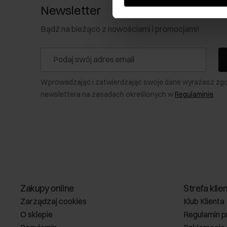
Newsletter
Bądź na bieżąco z nowościami i promocjami!
Wprowadzając i zatwierdzając swoje dane wyrażasz zg
newslettera na zasadach określonych w
Regulaminie
.
Zakupy online
Strefa klie
Zarządzaj cookies
Klub Klienta
O sklepie
Regulamin p