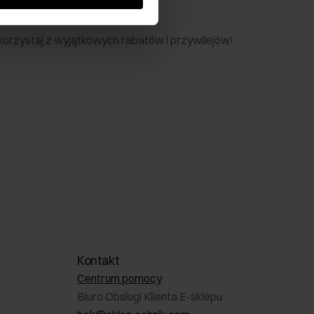
nik
 skorzystaj z wyjątkowych rabatów i przywilejów!
Kontakt
Centrum pomocy
Biuro Obsługi Klienta E-sklepu