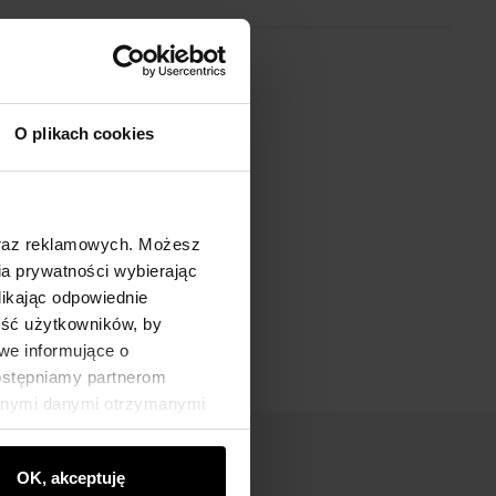
O plikach cookies
oraz reklamowych. Możesz
a prywatności wybierając
likając odpowiednie
ność użytkowników, by
we informujące o
dostępniamy partnerom
innymi danymi otrzymanymi
OK, akceptuję