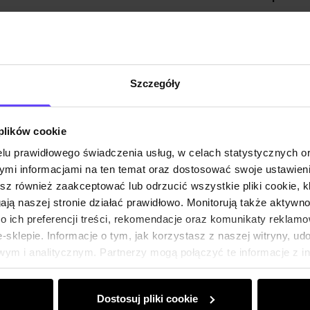
Szczegóły
 plików cookie
lu prawidłowego świadczenia usług, w celach statystycznych 
mi informacjami na ten temat oraz dostosować swoje ustawieni
esz również zaakceptować lub odrzucić wszystkie pliki cookie, k
gają naszej stronie działać prawidłowo. Monitorują także aktyw
 ich preferencji treści, rekomendacje oraz komunikaty reklamo
sklepie. Informacje o tym, jak korzystasz z naszej witryny, u
ym i analitycznym. Partnerzy mogą połączyć te informacje z 
dczas korzystania z ich usług.
Dostosuj pliki cookie