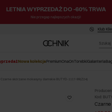
LETNIA WYPRZEDAŻ DO -60% TRWA
Nie przegap najlepszych okazji!
Klub Kli
przedaż
Nowa kolekcja
Premium
Ona
On
Torebki
Galanteria
Ba
Czarne skórzane mokasyny damskie BUTYD-1117-99(Z24)
Producen
Kod: BUT
Czarne