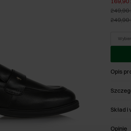
169,90 
249,90 
249,90 
Wybier
Opis pr
Szczeg
Skład i
Opinie