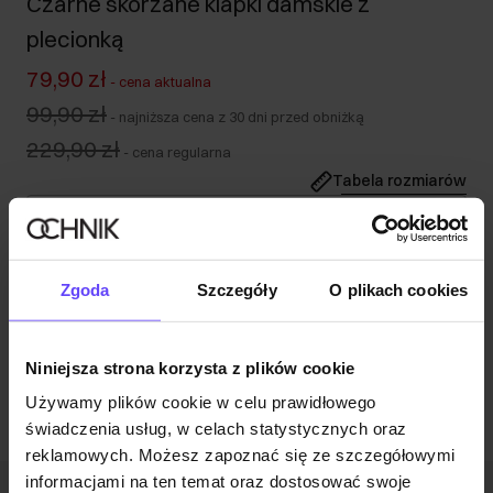
Czarne skórzane klapki damskie z
plecionką
79,90 zł
-
cena aktualna
99,90 zł
-
najniższa cena z 30 dni przed obniżką
229,90 zł
-
cena regularna
Tabela rozmiarów
Wybierz rozmiar
Opis produktu
Zgoda
Szczegóły
O plikach cookies
Opinie
Niniejsza strona korzysta z plików cookie
Używamy plików cookie w celu prawidłowego
świadczenia usług, w celach statystycznych oraz
reklamowych. Możesz zapoznać się ze szczegółowymi
informacjami na ten temat oraz dostosować swoje