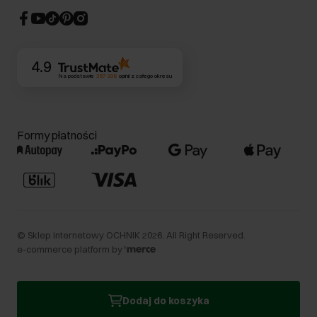
CSR
Kontakt
4.9
Na podstawie
357 208
opinii
z całego okresu
Formy płatności
©
Sklep internetowy OCHNIK
2026
. All Right Reserved.
e-commerce platform by
Dodaj do koszyka