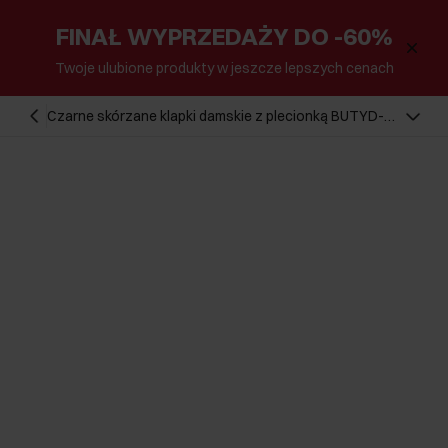
FINAŁ WYPRZEDAŻY DO -60%
Twoje ulubione produkty w jeszcze lepszych cenach
Czarne skórzane klapki damskie z plecionką BUTYD-
0903-99(W24)