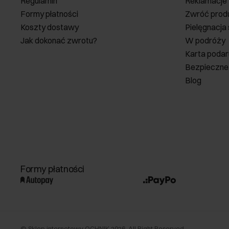
Regulamin
Reklamacje
Formy płatności
Zwróć prod
Koszty dostawy
Pielęgnacja
Jak dokonać zwrotu?
W podróży
Karta poda
Bezpieczne
Blog
Formy płatności
©
Sklep internetowy OCHNIK
2026
. All Right Reserved.