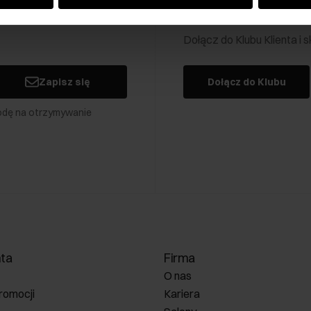
Klub Klienta Och
Dołącz do Klubu Klienta i
Zapisz się
Dołącz do Klubu
odę na otrzymywanie
nta
Firma
O nas
romocji
Kariera