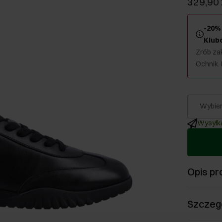
329,90 
-20% 
Klub
Zrób zak
Ochnik.
Wybier
Wysyłka
Opis pr
Szczeg