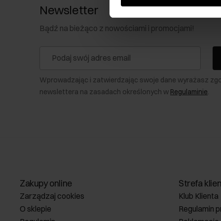
Newsletter
Bądź na bieżąco z nowościami i promocjami!
Wprowadzając i zatwierdzając swoje dane wyrażasz zg
newslettera na zasadach określonych w
Regulaminie
.
Zakupy online
Strefa klie
Zarządzaj cookies
Klub Klienta
O sklepie
Regulamin p