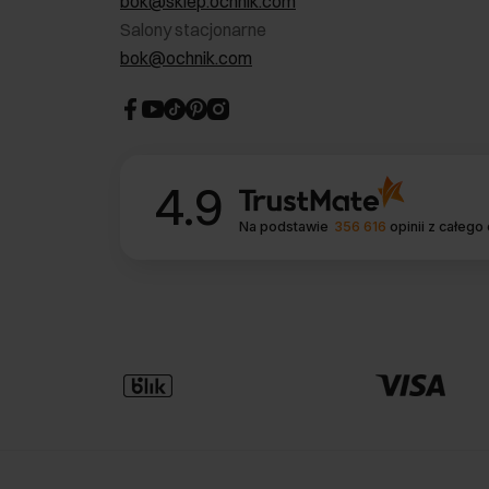
bok@sklep.ochnik.com
Salony stacjonarne
bok@ochnik.com
4.9
Na podstawie
356 616
opinii
z całego