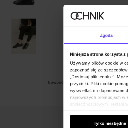
Zgoda
Niniejsza strona korzysta z
Używamy plików cookie w ce
zapoznać się ze szczegółowy
„Dostosuj pliki cookie”. Moż
Nowość
NEW20
przyciski. Pliki cookie poma
wyświetlać im dopasowane do
najnowszych promocjach w e-
społecznościowym, reklamow
od Ciebie lub uzyskanymi po
Tylko niezbędne