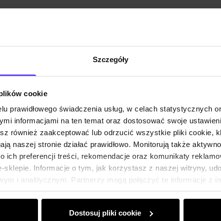
Skład
Opinie
Szczegóły
 plików cookie
lu prawidłowego świadczenia usług, w celach statystycznych 
mi informacjami na ten temat oraz dostosować swoje ustawieni
esz również zaakceptować lub odrzucić wszystkie pliki cookie, k
gają naszej stronie działać prawidłowo. Monitorują także aktyw
 ich preferencji treści, rekomendacje oraz komunikaty reklamo
sklepie. Informacje o tym, jak korzystasz z naszej witryny, u
ym i analitycznym. Partnerzy mogą połączyć te informacje z 
dczas korzystania z ich usług.
Dostosuj pliki cookie