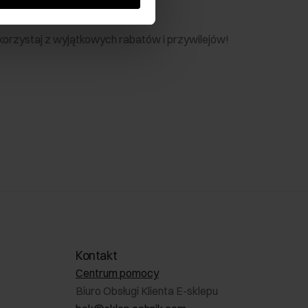
nik
 skorzystaj z wyjątkowych rabatów i przywilejów!
Kontakt
Centrum pomocy
Biuro Obsługi Klienta E-sklepu