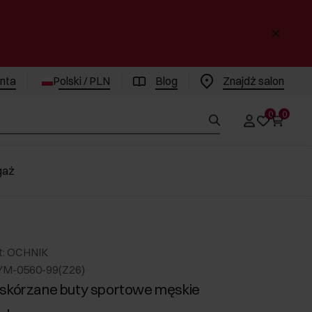
enta
Polski / PLN
Blog
Znajdż salon
0
0
gaż
t: OCHNIK
YM-0560-99(Z26)
skórzane buty sportowe męskie