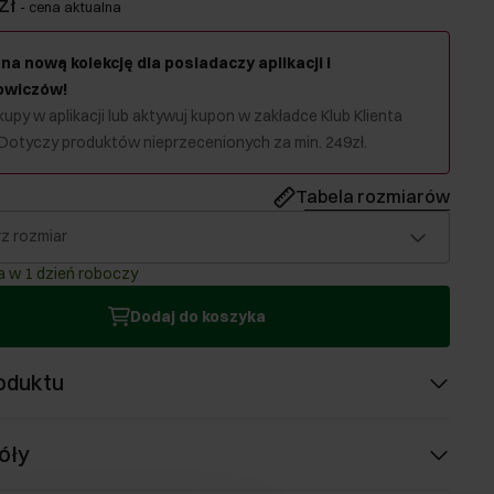
zł
-
cena aktualna
na nową kolekcję dla posiadaczy aplikacji i
owiczów!
upy w aplikacji lub aktywuj kupon w zakładce Klub Klienta
 Dotyczy produktów nieprzecenionych za min. 249zł.
Tabela rozmiarów
z rozmiar
 w 1 dzień roboczy
Dodaj do koszyka
oduktu
óły