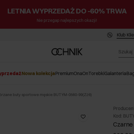
LETNIA WYPRZEDAŻ DO -60% TRWA
Nie przegap najlepszych okazji!
Klub Kli
przedaż
Nowa kolekcja
Premium
Ona
On
Torebki
Galanteria
Ba
órzane buty sportowe męskie BUTYM-0560-99(Z26)
Producen
Kod: BUT
Czarne 