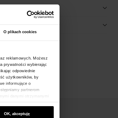
O plikach cookies
oraz reklamowych. Możesz
a prywatności wybierając
likając odpowiednie
ność użytkowników, by
we informujące o
dostępniamy partnerom
innymi danymi otrzymanymi
OK, akceptuję