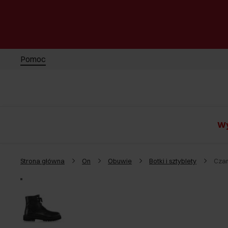
Pomoc
Wy
Strona główna
On
Obuwie
Botki i sztyblety
Czar