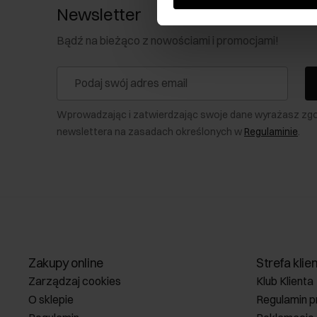
Newsletter
Bądź na bieżąco z nowościami i promocjami!
Wprowadzając i zatwierdzając swoje dane wyrażasz zg
newslettera na zasadach określonych w
Regulaminie
.
Zakupy online
Strefa klie
Zarządzaj cookies
Klub Klienta
O sklepie
Regulamin p