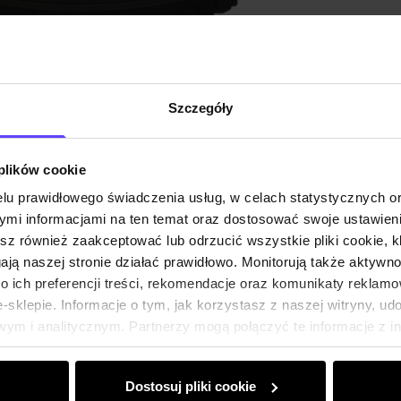
Szczegóły
 plików cookie
lu prawidłowego świadczenia usług, w celach statystycznych 
mi informacjami na ten temat oraz dostosować swoje ustawieni
esz również zaakceptować lub odrzucić wszystkie pliki cookie, k
gają naszej stronie działać prawidłowo. Monitorują także aktyw
 ich preferencji treści, rekomendacje oraz komunikaty reklamo
sklepie. Informacje o tym, jak korzystasz z naszej witryny, u
ym i analitycznym. Partnerzy mogą połączyć te informacje z 
dczas korzystania z ich usług.
Dostosuj pliki cookie