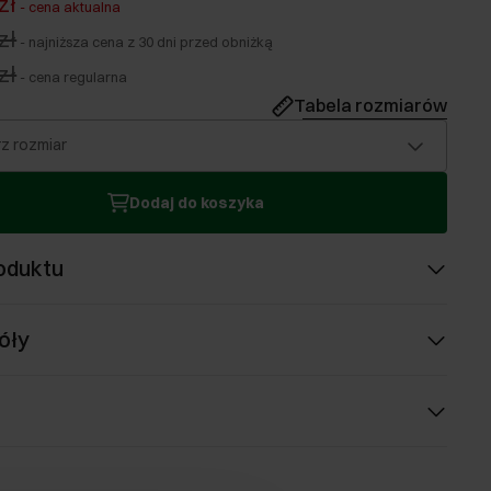
zł
-
cena aktualna
zł
-
najniższa cena z 30 dni przed obniżką
zł
-
cena regularna
Tabela rozmiarów
z rozmiar
Dodaj do koszyka
oduktu
óły