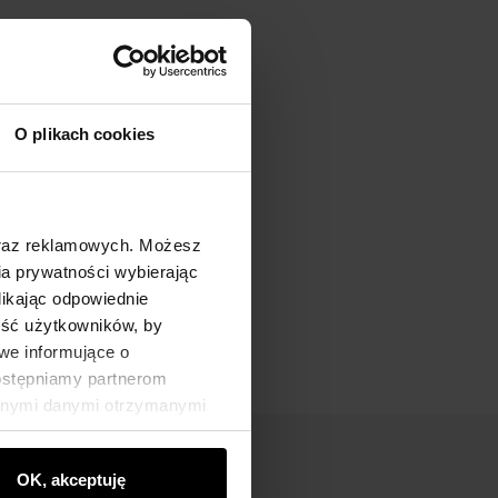
O plikach cookies
oraz reklamowych. Możesz
a prywatności wybierając
likając odpowiednie
ność użytkowników, by
we informujące o
dostępniamy partnerom
innymi danymi otrzymanymi
OK, akceptuję