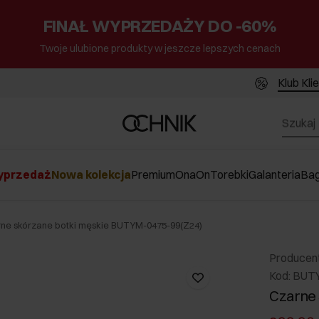
FINAŁ WYPRZEDAŻY DO -60%
Twoje ulubione produkty w jeszcze lepszych cenach
Klub Kli
przedaż
Nowa kolekcja
Premium
Ona
On
Torebki
Galanteria
Ba
ne skórzane botki męskie BUTYM-0475-99(Z24)
Producen
Kod: BUT
Czarne 