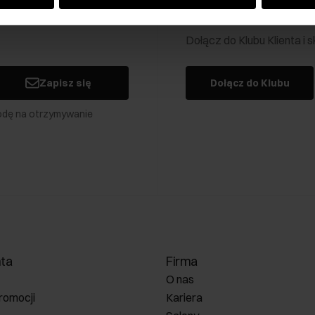
Klub Klienta Och
Dołącz do Klubu Klienta i
Zapisz się
Dołącz do Klubu
odę na otrzymywanie
nta
Firma
O nas
romocji
Kariera