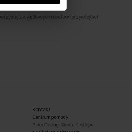
nik
 skorzystaj z wyjątkowych rabatów i przywilejów!
Kontakt
Centrum pomocy
Biuro Obsługi Klienta E-sklepu