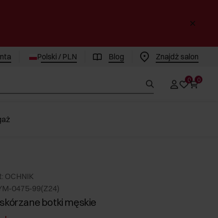
enta
Polski / PLN
Blog
Znajdż salon
0
0
gaż
t: OCHNIK
YM-0475-99(Z24)
skórzane botki męskie