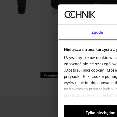
Zgoda
Niniejsza strona korzysta z
Używamy plików cookie w ce
zapoznać się ze szczegółowy
„Dostosuj pliki cookie”. Moż
Premium
przyciski. Pliki cookie poma
wyświetlać im dopasowane do
najnowszych promocjach w e-
społecznościowym, reklamow
od Ciebie lub uzyskanymi po
Tylko niezbędne