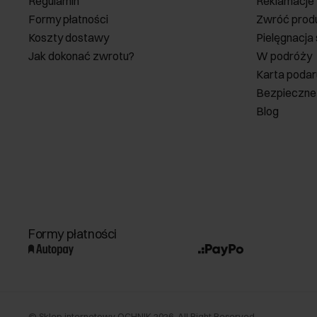
Regulamin
Reklamacje
Formy płatności
Zwróć prod
Koszty dostawy
Pielęgnacja
Jak dokonać zwrotu?
W podróży
Karta poda
Bezpieczne
Blog
Formy płatności
©
Sklep internetowy OCHNIK
2026
. All Right Reserved.