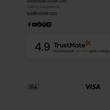
bok@sklep.ochnik.com
Salony stacjonarne
bok@ochnik.com
4.9
Na podstawie
357 246
opinii
z całego