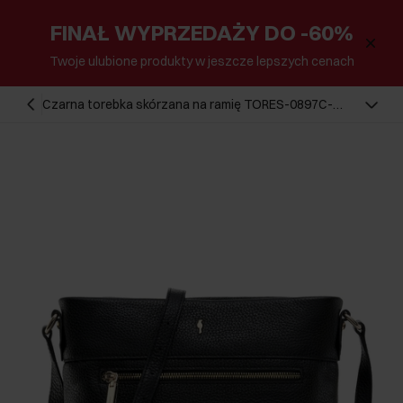
FINAŁ WYPRZEDAŻY DO -60%
Twoje ulubione produkty w jeszcze lepszych cenach
Czarna torebka skórzana na ramię TORES-0897C-
99(W25)