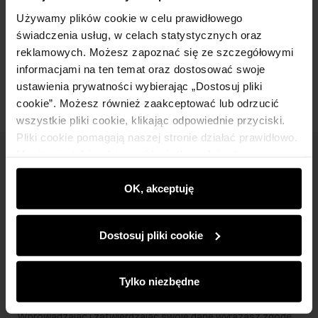
Skład i wymiary
Używamy plików cookie w celu prawidłowego
świadczenia usług, w celach statystycznych oraz
reklamowych. Możesz zapoznać się ze szczegółowymi
Opinie
informacjami na ten temat oraz dostosować swoje
ustawienia prywatności wybierając „Dostosuj pliki
cookie”. Możesz również zaakceptować lub odrzucić
wszystkie pliki cookie, klikając odpowiednie przyciski.
Pliki cookie pomagają naszej stronie działać prawidłowo.
Monitorują także aktywność użytkowników, by
Newsletter
wyświetlać im dopasowane do ich preferencji treści,
rekomendacje oraz komunikaty reklamowe informujące o
OK, akceptuję
Bądź na bieżąco z nowościami i promocjami!
najnowszych promocjach w e-sklepie. Informacje o tym,
jak korzystasz z naszej witryny, udostępniamy
Dostosuj pliki cookie
partnerom społecznościowym, reklamowym i
analitycznym. Partnerzy mogą połączyć te informacje z
innymi danymi otrzymanymi od Ciebie lub uzyskanymi
Zapisz się
Tylko niezbędne
podczas korzystania z ich usług.
Wprowadzając i zatwierdzając swoje dane wyrażasz zgodę