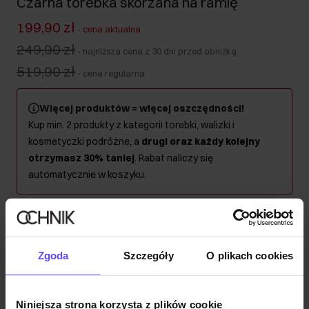
Czarna torebka skórzana na ramię
199,90 zł
-
cena aktualna
249,90 zł
-
najniższa cena z 30 dni przed obniżką
519,90 zł
-
cena regularna
Więcej produktów = więcej oszczędności!
Kup min. 2 produkty z kategorii torebki, walizki i
kosmetyczki podróżne, a
drugi oraz każdy kolejny
otrzymasz 30% taniej
. Rabat naliczy się
automatycznie w koszyku.
Wysyłka w 1 dzień roboczy
Opis produktu
Zgoda
Szczegóły
O plikach cookies
Szczegóły
Niniejsza strona korzysta z plików cookie