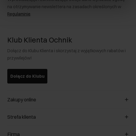
na otrzymywanie newslettera na zasadach określonych w
Regulaminie
.
Klub Klienta Ochnik
Dołącz do Klubu Klienta i skorzystaj z wyjątkowych rabatów i
przywilejów!
Dołącz do Klubu
Zakupy online
Zarządzaj cookies
Strefa klienta
O sklepie
Regulamin
Klub Klienta
Firma