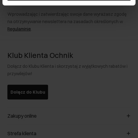
Wprowadzając i zatwierdzając swoje dane wyrażasz zgodę
na otrzymywanie newslettera na zasadach określonych w
Regulaminie
.
Klub Klienta Ochnik
Dołącz do Klubu Klienta i skorzystaj z wyjątkowych rabatów i
przywilejów!
Dołącz do Klubu
Zakupy online
Zarządzaj cookies
Strefa klienta