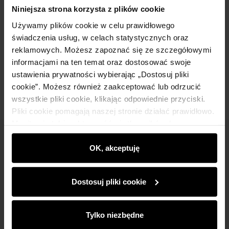
Szczegóły
Niniejsza strona korzysta z plików cookie
Używamy plików cookie w celu prawidłowego
Skład i wymiary
świadczenia usług, w celach statystycznych oraz
reklamowych. Możesz zapoznać się ze szczegółowymi
informacjami na ten temat oraz dostosować swoje
Opinie
ustawienia prywatności wybierając „Dostosuj pliki
cookie”. Możesz również zaakceptować lub odrzucić
wszystkie pliki cookie, klikając odpowiednie przyciski.
Pliki cookie pomagają naszej stronie działać prawidłowo.
Monitorują także aktywność użytkowników, by
wyświetlać im dopasowane do ich preferencji treści,
Newsletter
rekomendacje oraz komunikaty reklamowe informujące o
OK, akceptuję
najnowszych promocjach w e-sklepie. Informacje o tym,
Bądź na bieżąco z nowościami i promocjami!
jak korzystasz z naszej witryny, udostępniamy
Dostosuj pliki cookie
partnerom społecznościowym, reklamowym i
analitycznym. Partnerzy mogą połączyć te informacje z
innymi danymi otrzymanymi od Ciebie lub uzyskanymi
Tylko niezbędne
podczas korzystania z ich usług.
Zapisz się