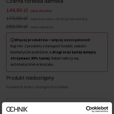
Czarna torebka damska
149,90 zł
-
cena aktualna
179,90 zł
-
najniższa cena z 30 dni przed obniżką
289,90 zł
-
cena regularna
Więcej produktów = więcej oszczędności!
Kup min. 2 produkty z kategorii torebki, walizki i
kosmetyczki podróżne, a
drugi oraz każdy kolejny
otrzymasz 30% taniej
. Rabat naliczy się
automatycznie w koszyku.
Produkt niedostępny
Powiadom mnie o dostępności mailem.
Twój adres email