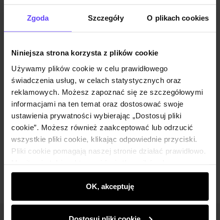
Powiadom o dostępności
Zgoda
Szczegóły
O plikach cookies
Niniejsza strona korzysta z plików cookie
Opis produktu
Używamy plików cookie w celu prawidłowego
świadczenia usług, w celach statystycznych oraz
Szczegóły
reklamowych. Możesz zapoznać się ze szczegółowymi
informacjami na ten temat oraz dostosować swoje
ustawienia prywatności wybierając „Dostosuj pliki
Skład i wymiary
cookie”. Możesz również zaakceptować lub odrzucić
wszystkie pliki cookie, klikając odpowiednie przyciski.
Pliki cookie pomagają naszej stronie działać prawidłowo.
Opinie
Monitorują także aktywność użytkowników, by
wyświetlać im dopasowane do ich preferencji treści,
rekomendacje oraz komunikaty reklamowe informujące o
OK, akceptuję
najnowszych promocjach w e-sklepie. Informacje o tym,
jak korzystasz z naszej witryny, udostępniamy
Dostosuj pliki cookie