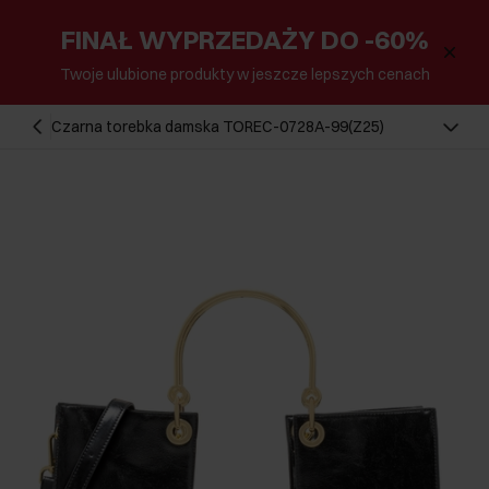
FINAŁ WYPRZEDAŻY DO -60%
Twoje ulubione produkty w jeszcze lepszych cenach
Czarna torebka damska TOREC-0728A-99(Z25)