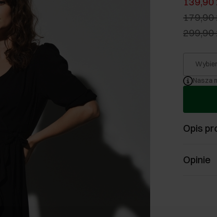
139,90 
179,90 
299,90 
Wybier
Nasza m
Opis pr
Opinie