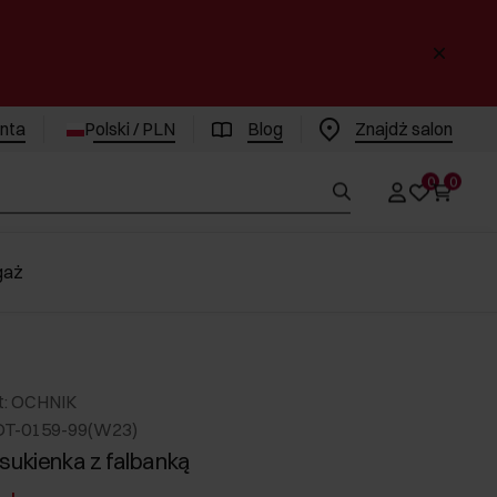
enta
Polski / PLN
Blog
Znajdż salon
0
0
gaż
t: OCHNIK
DT-0159-99(W23)
sukienka z falbanką