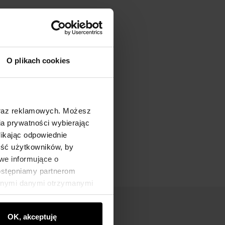
O plikach cookies
oraz reklamowych. Możesz
a prywatności wybierając
likając odpowiednie
ność użytkowników, by
we informujące o
dostępniamy partnerom
innymi danymi otrzymanymi
OK, akceptuję