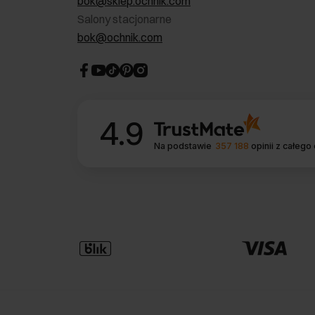
bok@sklep.ochnik.com
Salony stacjonarne
bok@ochnik.com
4.9
Na podstawie
357 188
opinii
z całego