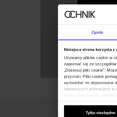
Zgoda
Niniejsza strona korzysta z
Używamy plików cookie w ce
zapoznać się ze szczegółowy
„Dostosuj pliki cookie”. Moż
przyciski. Pliki cookie poma
wyświetlać im dopasowane do
najnowszych promocjach w e-
społecznościowym, reklamow
od Ciebie lub uzyskanymi po
Tylko niezbędne