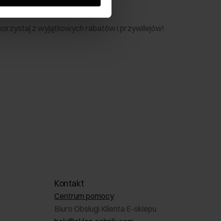
nik
 skorzystaj z wyjątkowych rabatów i przywilejów!
Kontakt
Centrum pomocy
Biuro Obsługi Klienta E-sklepu