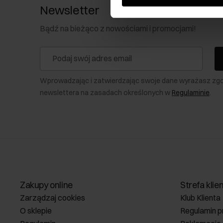
Newsletter
Bądź na bieżąco z nowościami i promocjami!
Wprowadzając i zatwierdzając swoje dane wyrażasz zg
newslettera na zasadach określonych w
Regulaminie
.
Zakupy online
Strefa klie
Zarządzaj cookies
Klub Klienta
O sklepie
Regulamin p