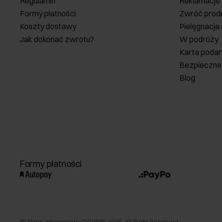
Regulamin
Reklamacje
Formy płatności
Zwróć prod
Koszty dostawy
Pielęgnacja
Jak dokonać zwrotu?
W podróży
Karta poda
Bezpieczne
Blog
Formy płatności
©
Sklep internetowy OCHNIK
2026
. All Right Reserved.