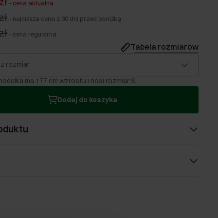
zł
-
cena aktualna
zł
-
najniższa cena z 30 dni przed obniżką
zł
-
cena regularna
Tabela rozmiarów
z rozmiar
odelka ma 177 cm wzrostu i nosi rozmiar S.
Dodaj do koszyka
oduktu