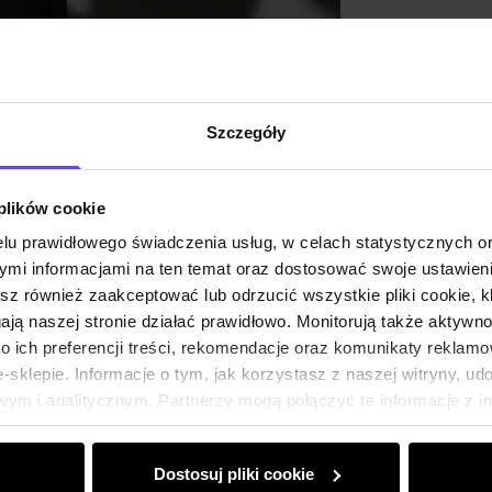
Szczegóły
 plików cookie
lu prawidłowego świadczenia usług, w celach statystycznych 
mi informacjami na ten temat oraz dostosować swoje ustawieni
esz również zaakceptować lub odrzucić wszystkie pliki cookie, k
gają naszej stronie działać prawidłowo. Monitorują także aktyw
 ich preferencji treści, rekomendacje oraz komunikaty reklamo
sklepie. Informacje o tym, jak korzystasz z naszej witryny, u
ym i analitycznym. Partnerzy mogą połączyć te informacje z 
dczas korzystania z ich usług.
Dostosuj pliki cookie