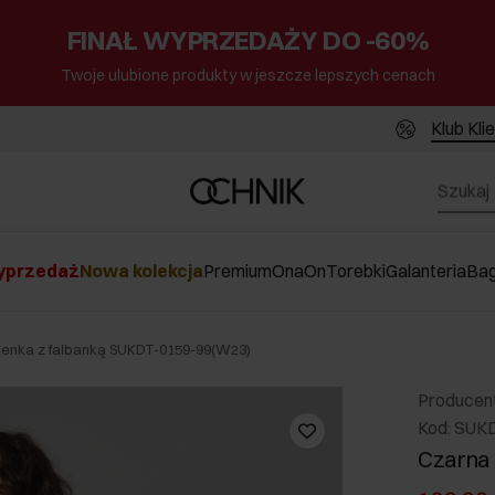
FINAŁ WYPRZEDAŻY DO -60%
Twoje ulubione produkty w jeszcze lepszych cenach
Klub Kli
przedaż
Nowa kolekcja
Premium
Ona
On
Torebki
Galanteria
Ba
ienka z falbanką SUKDT-0159-99(W23)
Producen
Kod: SUK
Czarna 