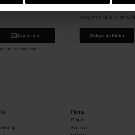
Klub Klienta Och
Dołącz do Klubu Klienta i
Zapisz się
Dołącz do Klubu
odę na otrzymywanie
nta
Firma
O nas
romocji
Kariera