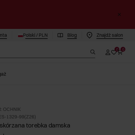
enta
Polski / PLN
Blog
Znajdż salon
0
0
gaż
t: OCHNIK
ES-1329-99(Z26)
 skórzana torebka damska