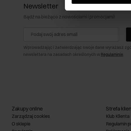
Newsletter
Bądź na bieżąco z nowościami i promocjami!
Wprowadzając i zatwierdzając swoje dane wyrażasz zg
newslettera na zasadach określonych w
Regulaminie
.
Zakupy online
Strefa klie
Zarządzaj cookies
Klub Klienta
O sklepie
Regulamin p