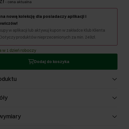
zł
-
cena aktualna
na nową kolekcję dla posiadaczy aplikacji i
owiczów!
upy w aplikacji lub aktywuj kupon w zakładce Klub Klienta
 Dotyczy produktów nieprzecenionych za min. 249zł.
 w 1 dzień roboczy
Dodaj do koszyka
oduktu
óły
 wymiary