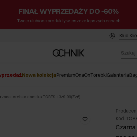
FINAŁ WYPRZEDAŻY DO -60%
Twoje ulubione produkty w jeszcze lepszych cenach
Klub Kli
przedaż
Nowa kolekcja
Premium
Ona
On
Torebki
Galanteria
Ba
órzana torebka damska TORES-1329-99(Z26)
Producen
Kod: TOR
Czarna