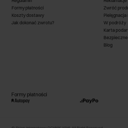
Regulamin
Reklamacje
Formy płatności
Zwróć prod
Koszty dostawy
Pielęgnacja
Jak dokonać zwrotu?
W podróży
Karta poda
Bezpieczne
Blog
Formy płatności
©
Sklep internetowy OCHNIK
2026
. All Right Reserved.