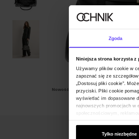
Zgoda
Niniejsza strona korzysta z
Używamy plików cookie w ce
zapoznać się ze szczegółowy
„Dostosuj pliki cookie”. Moż
Nowość
NEW20
przyciski. Pliki cookie poma
wyświetlać im dopasowane do
najnowszych promocjach w e-
społecznościowym, reklamow
od Ciebie lub uzyskanymi po
Tylko niezbędne