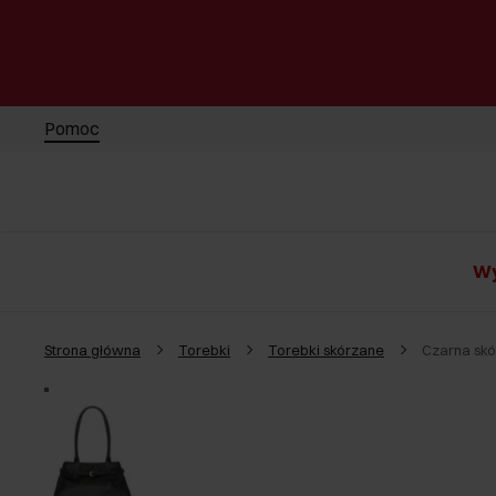
Pomoc
Wy
Strona główna
Torebki
Torebki skórzane
Czarna sk