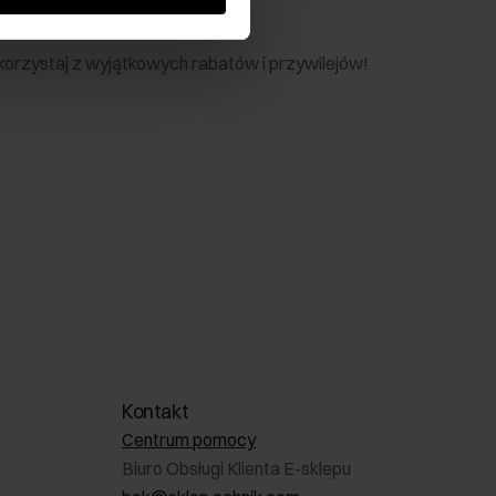
nik
 skorzystaj z wyjątkowych rabatów i przywilejów!
Kontakt
Centrum pomocy
Biuro Obsługi Klienta E-sklepu