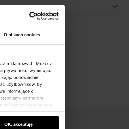
O plikach cookies
oraz reklamowych. Możesz
a prywatności wybierając
likając odpowiednie
ność użytkowników, by
we informujące o
dostępniamy partnerom
innymi danymi otrzymanymi
OK, akceptuję