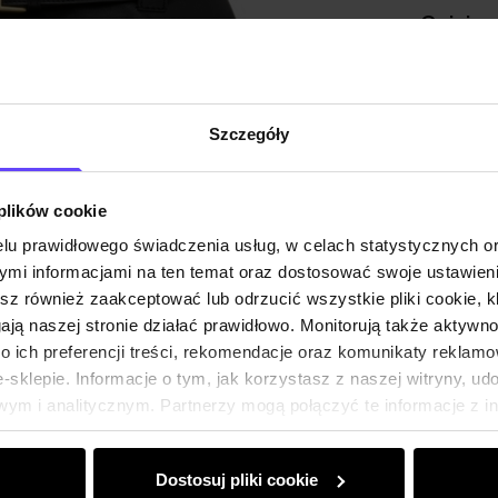
Opinie
Szczegóły
 plików cookie
lu prawidłowego świadczenia usług, w celach statystycznych 
mi informacjami na ten temat oraz dostosować swoje ustawieni
esz również zaakceptować lub odrzucić wszystkie pliki cookie, k
gają naszej stronie działać prawidłowo. Monitorują także aktyw
 ich preferencji treści, rekomendacje oraz komunikaty reklamo
sklepie. Informacje o tym, jak korzystasz z naszej witryny, u
ym i analitycznym. Partnerzy mogą połączyć te informacje z 
dczas korzystania z ich usług.
Dostosuj pliki cookie