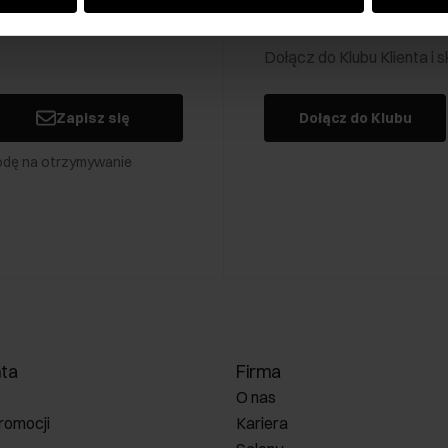
Klub Klienta Och
Dołącz do Klubu Klienta i
Zapisz się
Dołącz do Klubu
odę na otrzymywanie
nta
Firma
O nas
romocji
Kariera