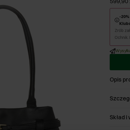
599,90 
-20% 
Klub
Zrób zak
Ochnik.
Wysyłka
Opis pr
Szczeg
Skład i