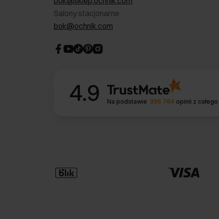
bok@sklep.ochnik.com
Salony stacjonarne
bok@ochnik.com
4.9
Na podstawie
356 764
opinii
z całego