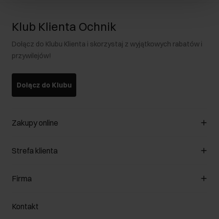
Klub Klienta Ochnik
Dołącz do Klubu Klienta i skorzystaj z wyjątkowych rabatów i
przywilejów!
Dołącz do Klubu
Zakupy online
Zarządzaj cookies
Strefa klienta
O sklepie
Regulamin
Klub Klienta
Firma
Formy płatności
Regulamin promocji
Koszty dostawy
Reklamacje
O nas
Jak dokonać zwrotu?
Kontakt
Zwróć produkty
Kariera