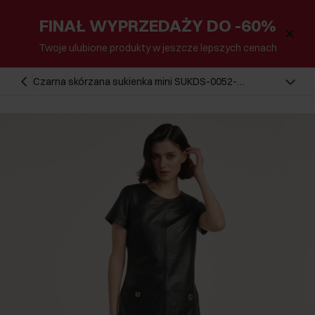
FINAŁ WYPRZEDAŻY DO -60%
Twoje ulubione produkty w jeszcze lepszych cenach
Czarna skórzana sukienka mini SUKDS-0052-
1276(Z25)