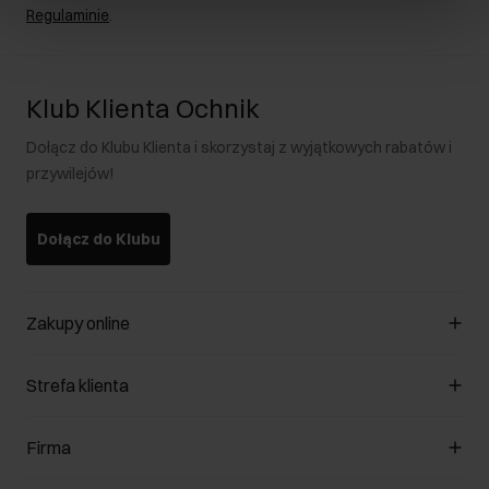
Regulaminie
.
Klub Klienta Ochnik
Dołącz do Klubu Klienta i skorzystaj z wyjątkowych rabatów i
przywilejów!
Dołącz do Klubu
Zakupy online
Zarządzaj cookies
Strefa klienta
O sklepie
Regulamin
Klub Klienta
Firma
Formy płatności
Regulamin promocji
Koszty dostawy