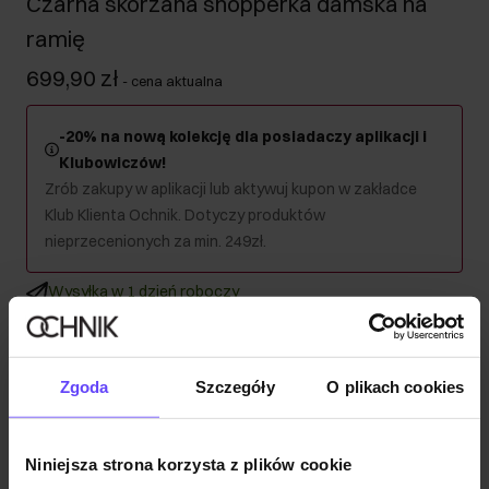
Czarna skórzana shopperka damska na
ramię
699,90 zł
-
cena aktualna
-20% na nową kolekcję dla posiadaczy aplikacji i
Klubowiczów!
Zrób zakupy w aplikacji lub aktywuj kupon w zakładce
Klub Klienta Ochnik. Dotyczy produktów
nieprzecenionych za min. 249zł.
Wysyłka w 1 dzień roboczy
Opis produktu
Zgoda
Szczegóły
O plikach cookies
Szczegóły
Niniejsza strona korzysta z plików cookie
Skład i wymiary