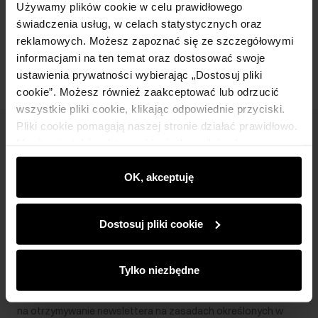
Używamy plików cookie w celu prawidłowego
świadczenia usług, w celach statystycznych oraz
Opinie
reklamowych. Możesz zapoznać się ze szczegółowymi
informacjami na ten temat oraz dostosować swoje
ustawienia prywatności wybierając „Dostosuj pliki
cookie”. Możesz również zaakceptować lub odrzucić
wszystkie pliki cookie, klikając odpowiednie przyciski.
Pliki cookie pomagają naszej stronie działać prawidłowo.
Newsletter
Monitorują także aktywność użytkowników, by
wyświetlać im dopasowane do ich preferencji treści,
Bądź na bieżąco z nowościami i promocjami!
rekomendacje oraz komunikaty reklamowe informujące o
OK, akceptuję
najnowszych promocjach w e-sklepie. Informacje o tym,
jak korzystasz z naszej witryny, udostępniamy
Dostosuj pliki cookie
partnerom społecznościowym, reklamowym i
analitycznym. Partnerzy mogą połączyć te informacje z
Zapisz się
innymi danymi otrzymanymi od Ciebie lub uzyskanymi
Tylko niezbędne
podczas korzystania z ich usług.
Wprowadzając i zatwierdzając swoje dane wyrażasz zgodę
na otrzymywanie newslettera na zasadach określonych w