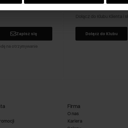
Klub Klienta Och
Dołącz do Klubu Klienta i
Zapisz się
Dołącz do Klubu
odę na otrzymywanie
nta
Firma
O nas
romocji
Kariera