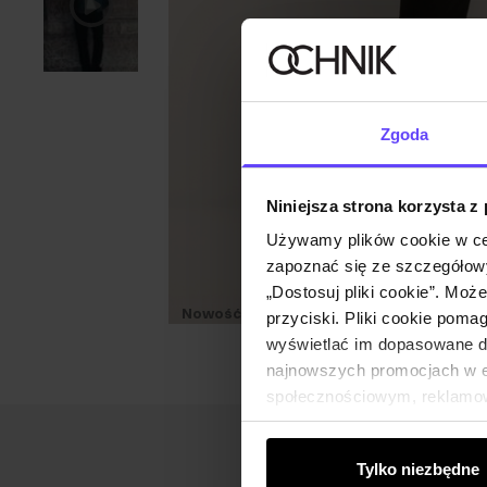
Zgoda
Niniejsza strona korzysta z
Używamy plików cookie w ce
zapoznać się ze szczegółowy
„Dostosuj pliki cookie”. Moż
Nowość
Premium
przyciski. Pliki cookie poma
wyświetlać im dopasowane do
najnowszych promocjach w e-
społecznościowym, reklamow
od Ciebie lub uzyskanymi po
Tylko niezbędne