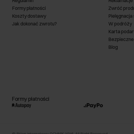
Regulamin
Reklamacje
Formy płatności
Zwróć prod
Koszty dostawy
Pielęgnacja
Jak dokonać zwrotu?
W podróży
Karta poda
Bezpieczne
Blog
Formy płatności
©
Sklep internetowy OCHNIK
2026
. All Right Reserved.