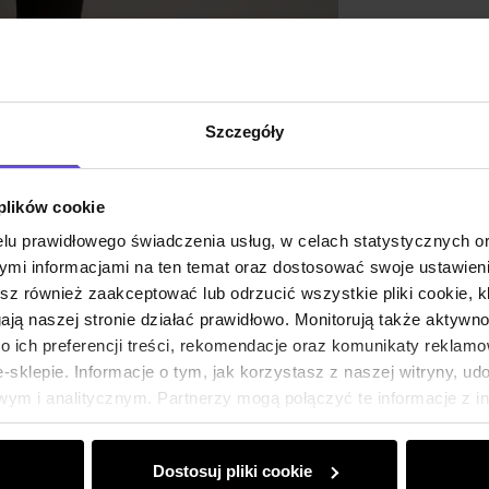
Opinie
Szczegóły
 plików cookie
lu prawidłowego świadczenia usług, w celach statystycznych 
mi informacjami na ten temat oraz dostosować swoje ustawieni
esz również zaakceptować lub odrzucić wszystkie pliki cookie, k
gają naszej stronie działać prawidłowo. Monitorują także aktyw
 ich preferencji treści, rekomendacje oraz komunikaty reklamo
sklepie. Informacje o tym, jak korzystasz z naszej witryny, u
ym i analitycznym. Partnerzy mogą połączyć te informacje z 
dczas korzystania z ich usług.
Dostosuj pliki cookie