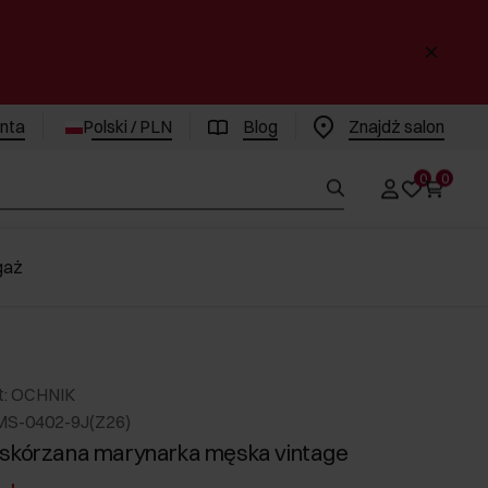
enta
Polski / PLN
Blog
Znajdż salon
0
0
gaż
t: OCHNIK
MS-0402-9J(Z26)
 skórzana marynarka męska vintage