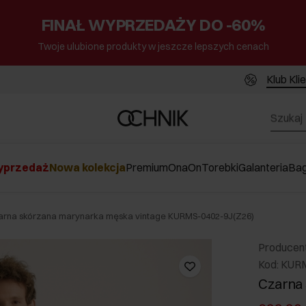
FINAŁ WYPRZEDAŻY DO -60%
Twoje ulubione produkty w jeszcze lepszych cenach
Klub Kli
przedaż
Nowa kolekcja
Premium
Ona
On
Torebki
Galanteria
Ba
arna skórzana marynarka męska vintage KURMS-0402-9J(Z26)
Producen
Kod: KUR
Czarna