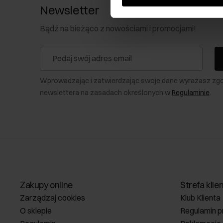
Newsletter
Bądź na bieżąco z nowościami i promocjami!
Wprowadzając i zatwierdzając swoje dane wyrażasz zg
newslettera na zasadach określonych w
Regulaminie
.
Zakupy online
Strefa klie
Zarządzaj cookies
Klub Klienta
O sklepie
Regulamin p