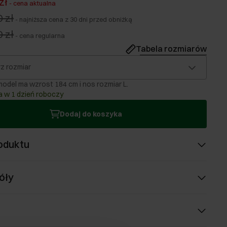
zł
-
cena aktualna
 zł
-
najniższa cena z 30 dni przed obniżką
 zł
-
cena regularna
Tabela rozmiarów
z rozmiar
odel ma wzrost 184 cm i nos rozmiar L.
 w 1 dzień roboczy
Dodaj do koszyka
oduktu
óły