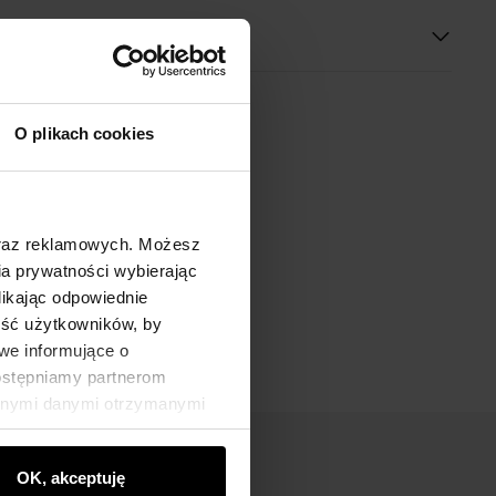
O plikach cookies
oraz reklamowych. Możesz
a prywatności wybierając
likając odpowiednie
ność użytkowników, by
we informujące o
dostępniamy partnerom
innymi danymi otrzymanymi
OK, akceptuję