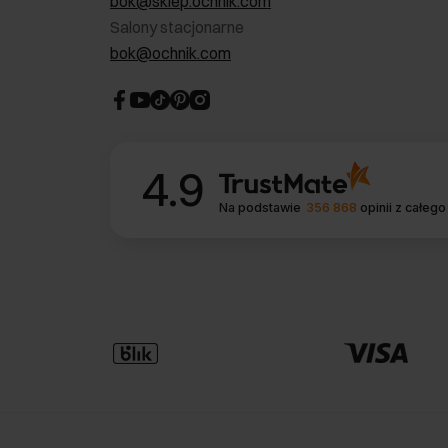
bok@sklep.ochnik.com
Salony stacjonarne
bok@ochnik.com
4.9
Na podstawie
356 868
opinii
z całego