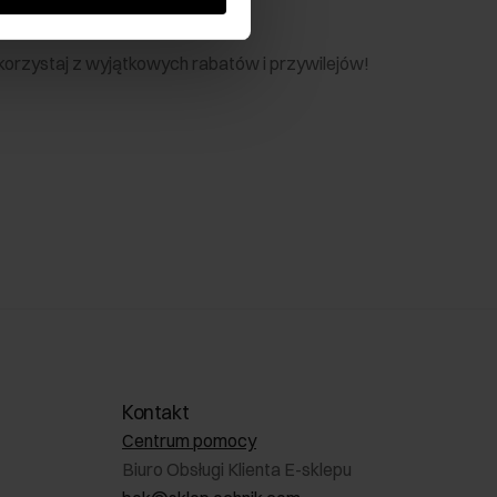
nik
 skorzystaj z wyjątkowych rabatów i przywilejów!
Kontakt
Centrum pomocy
Biuro Obsługi Klienta E-sklepu