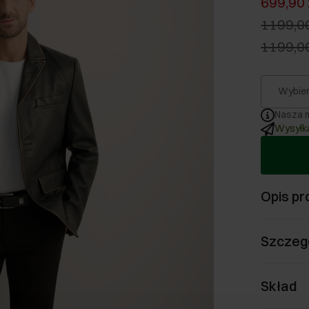
699,90 
1199,00
1199,00
Wybier
Nasza m
Wysyłka
Opis pr
Szczeg
Skład