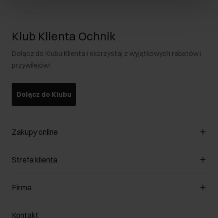
Klub Klienta Ochnik
Dołącz do Klubu Klienta i skorzystaj z wyjątkowych rabatów i
przywilejów!
Dołącz do Klubu
Zakupy online
Zarządzaj cookies
Strefa klienta
O sklepie
Regulamin
Klub Klienta
Firma
Formy płatności
Regulamin promocji
Koszty dostawy
Reklamacje
O nas
Jak dokonać zwrotu?
Kontakt