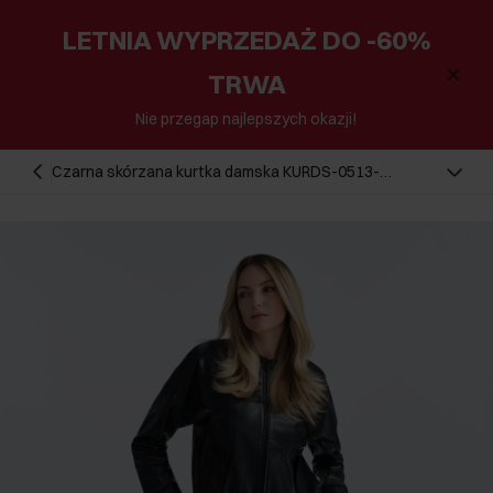
LETNIA WYPRZEDAŻ DO -60%
TRWA
Nie przegap najlepszych okazji!
Czarna skórzana kurtka damska KURDS-0513-
5344(W25)