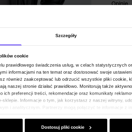
Opinie
Szczegóły
 plików cookie
lu prawidłowego świadczenia usług, w celach statystycznych 
mi informacjami na ten temat oraz dostosować swoje ustawieni
esz również zaakceptować lub odrzucić wszystkie pliki cookie, k
gają naszej stronie działać prawidłowo. Monitorują także aktyw
 ich preferencji treści, rekomendacje oraz komunikaty reklamo
sklepie. Informacje o tym, jak korzystasz z naszej witryny, u
ym i analitycznym. Partnerzy mogą połączyć te informacje z 
dczas korzystania z ich usług.
Dostosuj pliki cookie