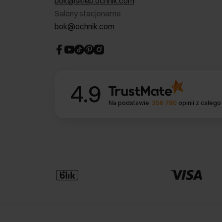
bok@sklep.ochnik.com
Salony stacjonarne
bok@ochnik.com
4.9
Na podstawie
356 780
opinii
z całego