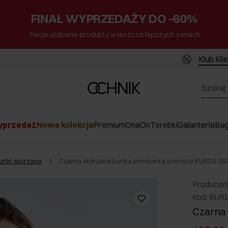
FINAŁ WYPRZEDAŻY DO -60%
Twoje ulubione produkty w jeszcze lepszych cenach
Klub Kli
przedaż
Nowa kolekcja
Premium
Ona
On
Torebki
Galanteria
Ba
urtki skórzane
Czarna skórzana kurtka bomberka oversize KURDS-05
Producen
Kod: KUR
Czarna 