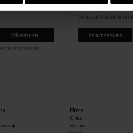
Klub Klienta Och
Dołącz do Klubu Klienta i
Zapisz się
Dołącz do Klubu
odę na otrzymywanie
nta
Firma
O nas
romocji
Kariera