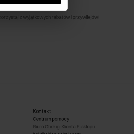
nik
 skorzystaj z wyjątkowych rabatów i przywilejów!
Kontakt
Centrum pomocy
Biuro Obsługi Klienta E-sklepu