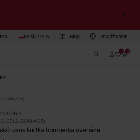
enta
Polski / PLN
Blog
Znajdż salon
0
0
gaż
12-2836(W25)
t: OCHNIK
DS-0512-2836(W25)
skórzana kurtka bomberka oversize