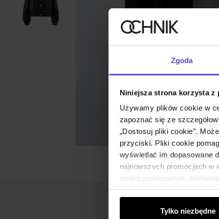
Zgoda
Niniejsza strona korzysta z
Używamy plików cookie w ce
zapoznać się ze szczegółowy
„Dostosuj pliki cookie”. Moż
przyciski. Pliki cookie poma
wyświetlać im dopasowane do
najnowszych promocjach w e-
społecznościowym, reklamow
od Ciebie lub uzyskanymi po
Tylko niezbędne