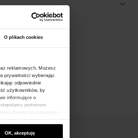
O plikach cookies
oraz reklamowych. Możesz
a prywatności wybierając
likając odpowiednie
ność użytkowników, by
we informujące o
dostępniamy partnerom
innymi danymi otrzymanymi
OK, akceptuję