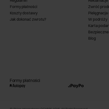
Regulamin
Reklamacje
Formy płatności
Zwróć prod
Koszty dostawy
Pielęgnacja
Jak dokonać zwrotu?
W podróży
Karta poda
Bezpieczne
Blog
Formy płatności
©
Sklep internetowy OCHNIK
2026
. All Right Reserved.