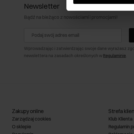
Newsletter
Bądź na bieżąco z nowościami i promocjami!
Wprowadzając i zatwierdzając swoje dane wyrażasz zg
newslettera na zasadach określonych w
Regulaminie
.
Zakupy online
Strefa klie
Zarządzaj cookies
Klub Klienta
O sklepie
Regulamin p