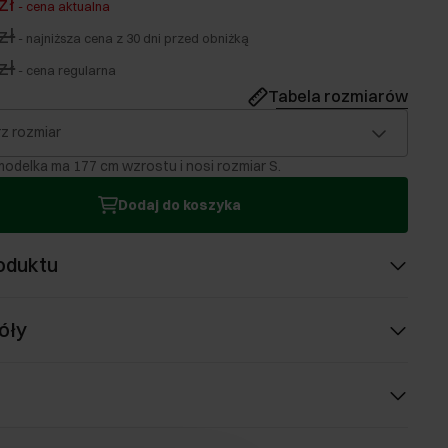
zł
-
cena aktualna
zł
-
najniższa cena z 30 dni przed obniżką
zł
-
cena regularna
Tabela rozmiarów
z rozmiar
odelka ma 177 cm wzrostu i nosi rozmiar S.
Dodaj do koszyka
oduktu
óły