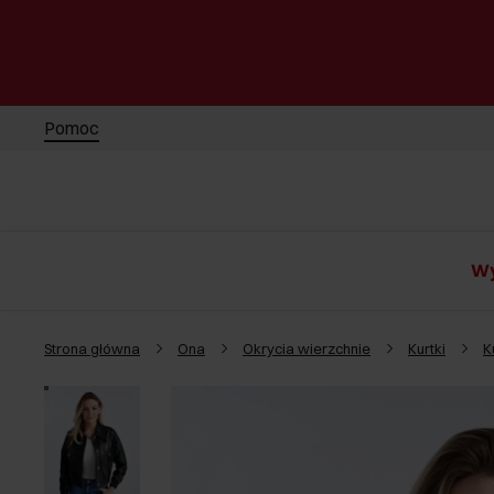
Pomoc
Wy
Strona główna
Ona
Okrycia wierzchnie
Kurtki
K