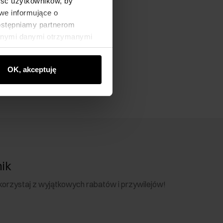
ność użytkowników, by
we informujące o
dostępniamy partnerom
innymi danymi otrzymanymi
OK, akceptuję
nik
 skorzystaj z wyjątkowych rabatów i przywilejów!