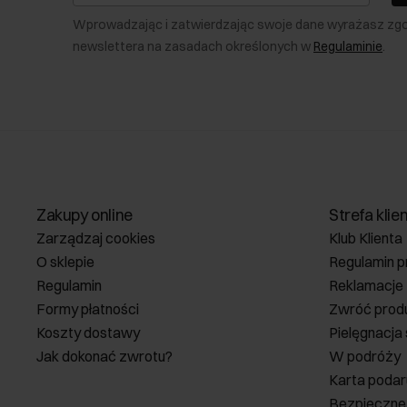
Wprowadzając i zatwierdzając swoje dane wyrażasz zg
newslettera na zasadach określonych w
Regulaminie
.
Zakupy online
Strefa klie
Zarządzaj cookies
Klub Klienta
O sklepie
Regulamin p
Regulamin
Reklamacje
Formy płatności
Zwróć prod
Koszty dostawy
Pielęgnacja
Jak dokonać zwrotu?
W podróży
Karta poda
Bezpieczne