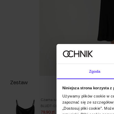
Zgoda
Zestaw
Niniejsza strona korzysta z
Używamy plików cookie w ce
Czarna satynowa koszulka damska
zapoznać się ze szczegółowy
BLUDT-0190-99(W25)
„Dostosuj pliki cookie”. Moż
79,90 zł