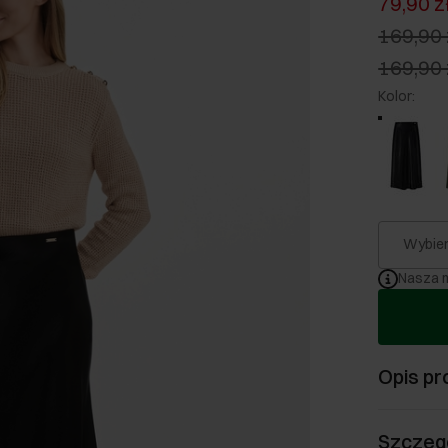
79,90 z
169,90 
169,90 
Kolor
:
Wybier
Nasza m
Opis pr
Szczeg