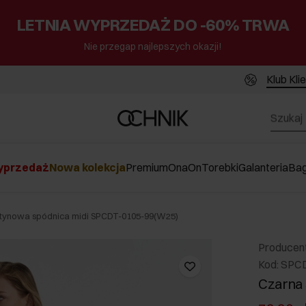
LETNIA WYPRZEDAŻ DO -60% TRWA
Nie przegap najlepszych okazji!
Klub Kli
przedaż
Nowa kolekcja
Premium
Ona
On
Torebki
Galanteria
Ba
tynowa spódnica midi SPCDT-0105-99(W25)
Producen
Kod: SPC
Czarna 