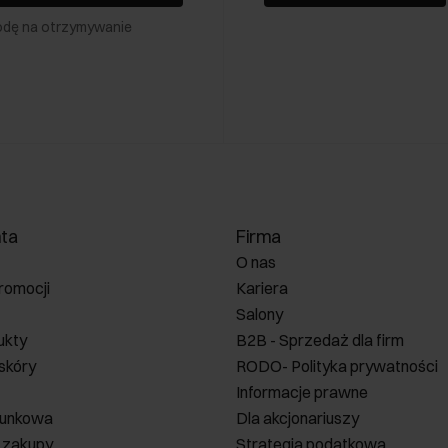
odę na otrzymywanie
nta
Firma
O nas
romocji
Kariera
Salony
ukty
B2B - Sprzedaż dla firm
 skóry
RODO- Polityka prywatności
Informacje prawne
runkowa
Dla akcjonariuszy
 zakupy
Strategia podatkowa