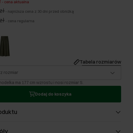
ł
-
cena aktualna
zł
-
najniższa cena z 30 dni przed obniżką
zł
-
cena regularna
Tabela rozmiarów
z rozmiar
odelka ma 177 cm wzrostu i nosi rozmiar S.
Dodaj do koszyka
oduktu
óły