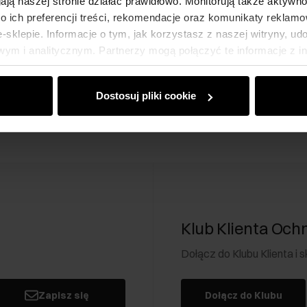
gają naszej stronie działać prawidłowo. Monitorują także aktyw
 ich preferencji treści, rekomendacje oraz komunikaty reklamo
sklepie. Informacje o tym, jak korzystasz z naszej witryny, u
ym i analitycznym. Partnerzy mogą połączyć te informacje z 
dczas korzystania z ich usług.
Dostosuj pliki cookie
Klub Klienta Och
Dołącz do Klubu Klienta i
Zapisz się
Dołącz do Klubu