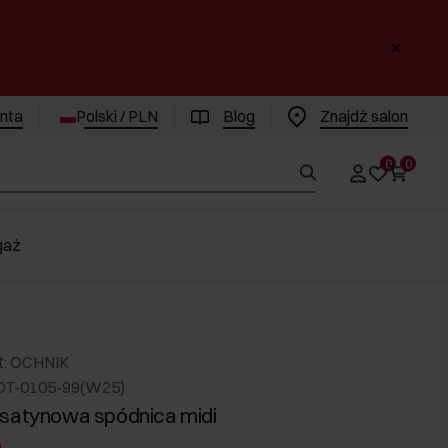
enta
Polski / PLN
Blog
Znajdż salon
0
0
gaż
t: OCHNIK
DT-0105-99(W25)
satynowa spódnica midi