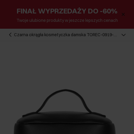
FINAŁ WYPRZEDAŻY DO -60%
Twoje ulubione produkty w jeszcze lepszych cenach
Czarna okrągła kosmetyczka damska TOREC-0919-
9I(Z26)