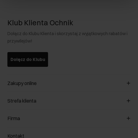
Klub Klienta Ochnik
Dołącz do Klubu Klienta i skorzystaj z wyjątkowych rabatów i
przywilejów!
Dołącz do Klubu
Zakupy online
Zarządzaj cookies
Strefa klienta
O sklepie
Regulamin
Klub Klienta
Firma
Formy płatności
Regulamin promocji
Koszty dostawy
Reklamacje
O nas
Jak dokonać zwrotu?
Kontakt
Zwróć produkty