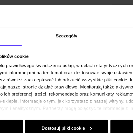
Skład i
Opinie
Szczegóły
 plików cookie
lu prawidłowego świadczenia usług, w celach statystycznych 
mi informacjami na ten temat oraz dostosować swoje ustawieni
esz również zaakceptować lub odrzucić wszystkie pliki cookie, k
gają naszej stronie działać prawidłowo. Monitorują także aktyw
 ich preferencji treści, rekomendacje oraz komunikaty reklamo
sklepie. Informacje o tym, jak korzystasz z naszej witryny, u
ym i analitycznym. Partnerzy mogą połączyć te informacje z 
dczas korzystania z ich usług.
Dostosuj pliki cookie