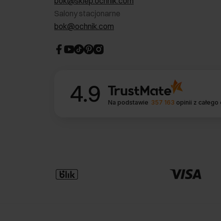
bok@sklep.ochnik.com
Salony stacjonarne
bok@ochnik.com
4.9
Na podstawie
357 163
opinii
z całego