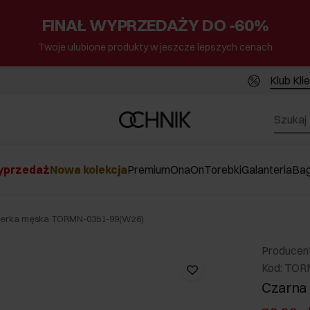
FINAŁ WYPRZEDAŻY DO -60%
Twoje ulubione produkty w jeszcze lepszych cenach
Klub Kli
przedaż
Nowa kolekcja
Premium
Ona
On
Torebki
Galanteria
Ba
nerka męska TORMN-0351-99(W26)
Producen
Kod: TO
Czarna