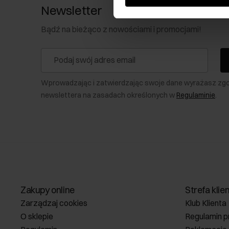
Newsletter
Bądź na bieżąco z nowościami i promocjami!
Wprowadzając i zatwierdzając swoje dane wyrażasz zg
newslettera na zasadach określonych w
Regulaminie
.
Zakupy online
Strefa klie
Zarządzaj cookies
Klub Klienta
O sklepie
Regulamin p