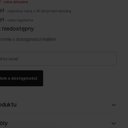
ł
-
cena aktualna
zł
-
najniższa cena z 30 dni przed obniżką
zł
-
cena regularna
 niedostępny
mnie o dostępności mailem.
dres email
dom o dostępności
oduktu
óły