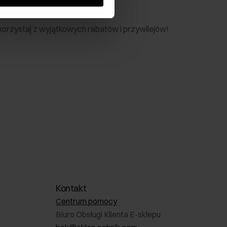
nik
 skorzystaj z wyjątkowych rabatów i przywilejów!
Kontakt
Centrum pomocy
Biuro Obsługi Klienta E-sklepu