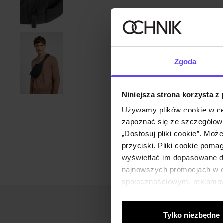
Zgoda
Niniejsza strona korzysta z
Używamy plików cookie w ce
zapoznać się ze szczegółowy
„Dostosuj pliki cookie”. Moż
przyciski. Pliki cookie poma
wyświetlać im dopasowane do
najnowszych promocjach w e-
społecznościowym, reklamow
od Ciebie lub uzyskanymi po
Tylko niezbędne