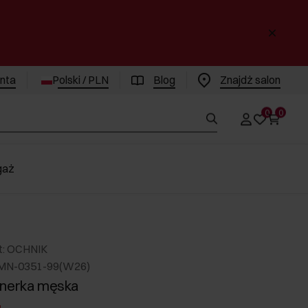
enta
Polski / PLN
Blog
Znajdż salon
0
0
gaż
t: OCHNIK
RMN-0351-99(W26)
 nerka męska