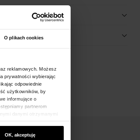
 wymiary
O plikach cookies
oraz reklamowych. Możesz
a prywatności wybierając
likając odpowiednie
ność użytkowników, by
we informujące o
dostępniamy partnerom
innymi danymi otrzymanymi
OK, akceptuję