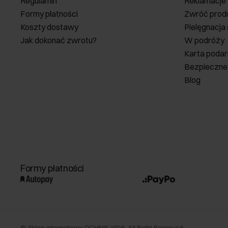
Regulamin
Reklamacje
Formy płatności
Zwróć prod
Koszty dostawy
Pielęgnacja
Jak dokonać zwrotu?
W podróży
Karta poda
Bezpieczne
Blog
Formy płatności
©
Sklep internetowy OCHNIK
2026
. All Right Reserved.