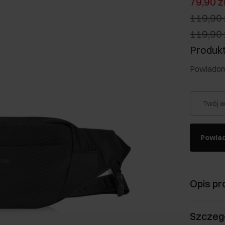
79,90 z
119,90 
119,90 
Produkt
Powiadom 
Twój a
Powia
Opis pr
Szczeg