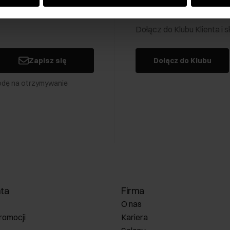
Klub Klienta Och
Dołącz do Klubu Klienta i
Zapisz się
Dołącz do Klubu
odę na otrzymywanie
nta
Firma
O nas
romocji
Kariera