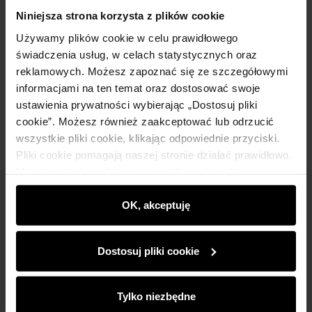
Szczegóły
Niniejsza strona korzysta z plików cookie
Używamy plików cookie w celu prawidłowego
Skład i wymiary
świadczenia usług, w celach statystycznych oraz
reklamowych. Możesz zapoznać się ze szczegółowymi
informacjami na ten temat oraz dostosować swoje
Opinie
ustawienia prywatności wybierając „Dostosuj pliki
cookie”. Możesz również zaakceptować lub odrzucić
wszystkie pliki cookie, klikając odpowiednie przyciski.
Pliki cookie pomagają naszej stronie działać prawidłowo.
Monitorują także aktywność użytkowników, by
wyświetlać im dopasowane do ich preferencji treści,
Newsletter
rekomendacje oraz komunikaty reklamowe informujące o
OK, akceptuję
najnowszych promocjach w e-sklepie. Informacje o tym,
Bądź na bieżąco z nowościami i promocjami!
jak korzystasz z naszej witryny, udostępniamy
Dostosuj pliki cookie
partnerom społecznościowym, reklamowym i
analitycznym. Partnerzy mogą połączyć te informacje z
innymi danymi otrzymanymi od Ciebie lub uzyskanymi
Tylko niezbędne
podczas korzystania z ich usług.