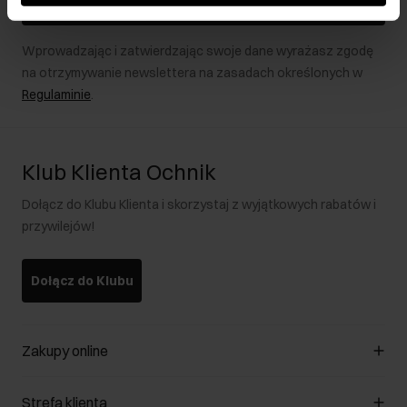
Zapisz się
Wprowadzając i zatwierdzając swoje dane wyrażasz zgodę
na otrzymywanie newslettera na zasadach określonych w
Regulaminie
.
Klub Klienta Ochnik
Dołącz do Klubu Klienta i skorzystaj z wyjątkowych rabatów i
przywilejów!
Dołącz do Klubu
Zakupy online
Zarządzaj cookies
Strefa klienta