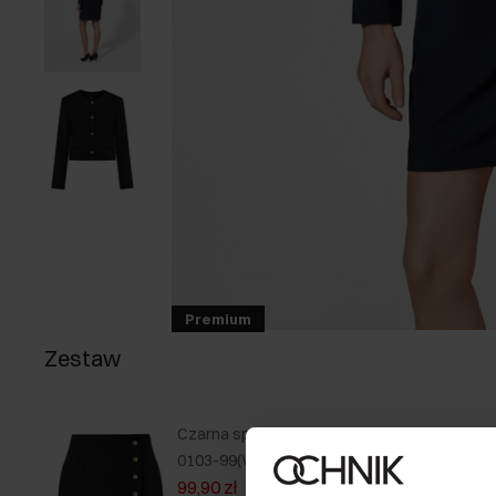
Premium
Zestaw
Czarna spódnica damska SPCDT-
0103-99(W25)
99,90 zł