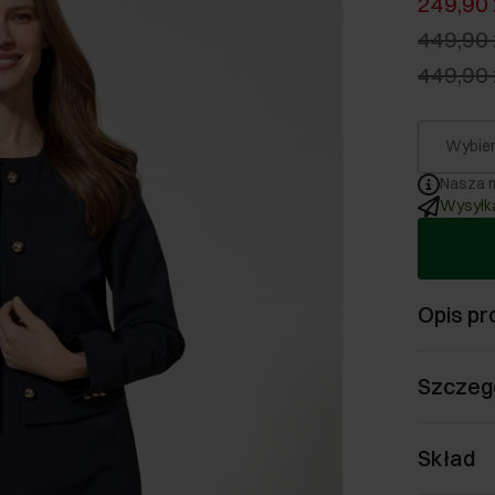
249,90 
449,90 
449,90 
Wybier
Nasza m
Wysyłka
Opis pr
Szczeg
Skład