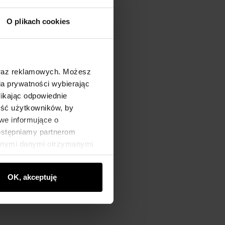
O plikach cookies
oraz reklamowych. Możesz
a prywatności wybierając
likając odpowiednie
ność użytkowników, by
we informujące o
dostępniamy partnerom
innymi danymi otrzymanymi
OK, akceptuję