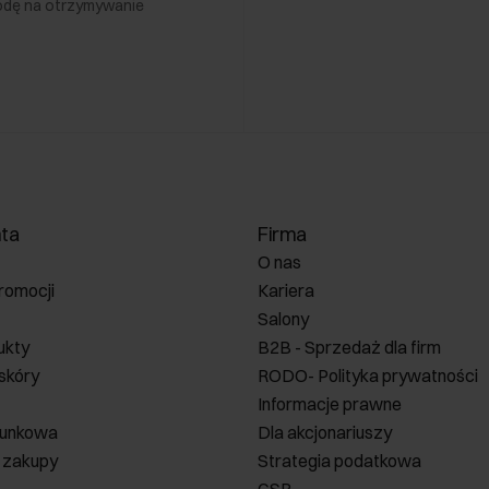
odę na otrzymywanie
nta
Firma
O nas
romocji
Kariera
Salony
ukty
B2B - Sprzedaż dla firm
 skóry
RODO- Polityka prywatności
Informacje prawne
runkowa
Dla akcjonariuszy
 zakupy
Strategia podatkowa
CSR