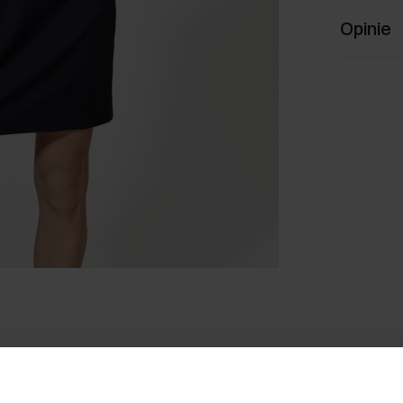
Opinie
Czarna sukienka damska przed
kolano SUKDT-0215-99(W25)
149,90 zł