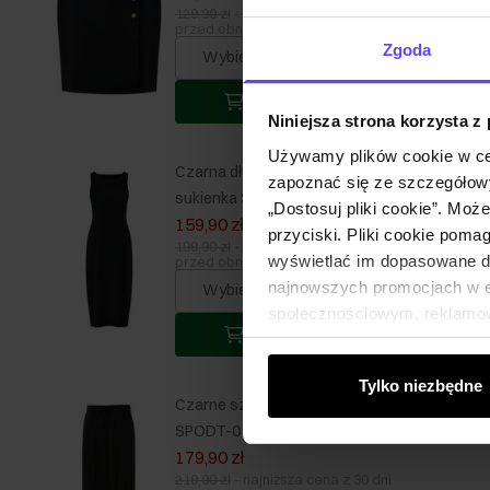
129,90 zł
-
najniższa cena z 30 dni
przed obniżką
Zgoda
Wybierz rozmiar
Dodaj do koszyka
Niniejsza strona korzysta z
Używamy plików cookie w ce
Czarna długa dopasowana
zapoznać się ze szczegółowy
sukienka SUKDT-0214-99(W25)
„Dostosuj pliki cookie”. Moż
159,90 zł
przyciski. Pliki cookie poma
199,90 zł
-
najniższa cena z 30 dni
wyświetlać im dopasowane do
przed obniżką
najnowszych promocjach w e-
Wybierz rozmiar
społecznościowym, reklamow
Dodaj do koszyka
od Ciebie lub uzyskanymi po
Tylko niezbędne
Czarne szerokie spodnie damskie
SPODT-0103-99(W25)
179,90 zł
219,90 zł
-
najniższa cena z 30 dni