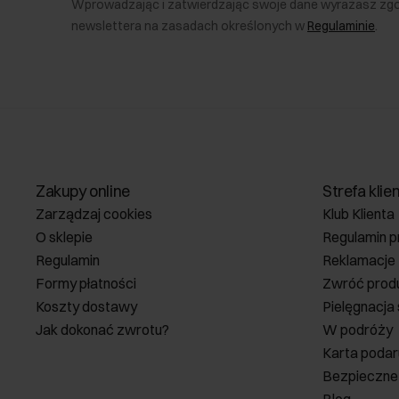
Wprowadzając i zatwierdzając swoje dane wyrażasz zg
newslettera na zasadach określonych w
Regulaminie
.
Zakupy online
Strefa klie
Zarządzaj cookies
Klub Klienta
O sklepie
Regulamin p
Regulamin
Reklamacje
Formy płatności
Zwróć prod
Koszty dostawy
Pielęgnacja
Jak dokonać zwrotu?
W podróży
Karta poda
Bezpieczne
Blog