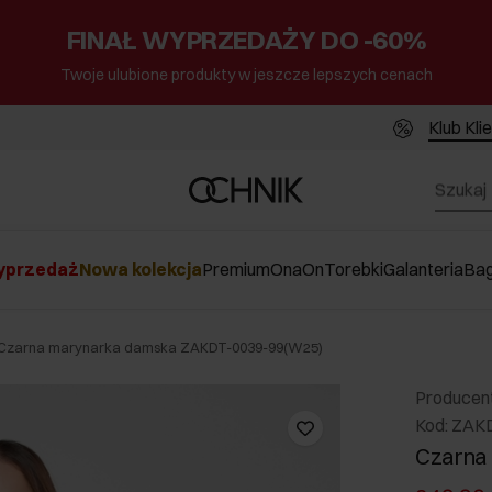
FINAŁ WYPRZEDAŻY DO -60%
Twoje ulubione produkty w jeszcze lepszych cenach
Klub Kli
przedaż
Nowa kolekcja
Premium
Ona
On
Torebki
Galanteria
Ba
Czarna marynarka damska ZAKDT-0039-99(W25)
Producen
Kod: ZAK
Czarna