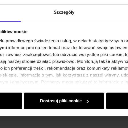
169,90 zł
-
najniższa cena z 30 dni
przed obniżką
Szczegóły
Wybierz rozmiar
Dodaj do koszyka
 plików cookie
lu prawidłowego świadczenia usług, w celach statystycznych 
Czarne eleganckie szorty damskie
mi informacjami na ten temat oraz dostosować swoje ustawieni
SZODT-0012-99(W25)
esz również zaakceptować lub odrzucić wszystkie pliki cookie, k
69,90 zł
gają naszej stronie działać prawidłowo. Monitorują także aktyw
89,90 zł
-
najniższa cena z 30 dni przed
 ich preferencji treści, rekomendacje oraz komunikaty reklamo
obniżką
sklepie. Informacje o tym, jak korzystasz z naszej witryny, u
Wybierz rozmiar
ym i analitycznym. Partnerzy mogą połączyć te informacje z 
Dodaj do koszyka
dczas korzystania z ich usług.
Dostosuj pliki cookie