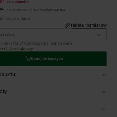
zł
-
cena aktualna
zł
-
najniższa cena z 30 dni przed obniżką
zł
-
cena regularna
Tabela rozmiarów
z rozmiar
odelka ma 177 cm wzrostu i nosi rozmiar S.
 w 1 dzień roboczy
Dodaj do koszyka
oduktu
óły