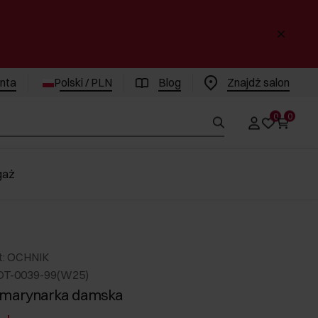
enta
Polski / PLN
Blog
Znajdż salon
0
0
gaż
t: OCHNIK
DT-0039-99(W25)
 marynarka damska