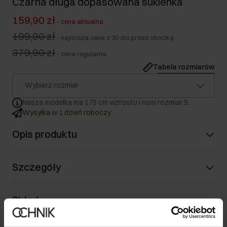
Czarna długa dopasowana sukienka
159,90 zł
-
cena aktualna
199,90 zł
-
najniższa cena z 30 dni przed obniżką
379,90 zł
-
cena regularna
Tabela rozmiarów
Wybierz rozmiar
Nasza modelka ma 175 cm wzrostu i nosi rozmiar S.
Wysyłka w 1 dzień roboczy
Opis produktu
Szczegóły
Skład