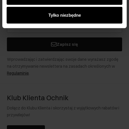
analitycznym. Partnerzy mogą połączyć te informacje z
Bądź na bieżąco z nowościami i promocjami!
innymi danymi otrzymanymi od Ciebie lub uzyskanymi
Tylko niezbędne
podczas korzystania z ich usług.
Zapisz się
Wprowadzając i zatwierdzając swoje dane wyrażasz zgodę
na otrzymywanie newslettera na zasadach określonych w
Regulaminie
.
Klub Klienta Ochnik
Dołącz do Klubu Klienta i skorzystaj z wyjątkowych rabatów i
przywilejów!