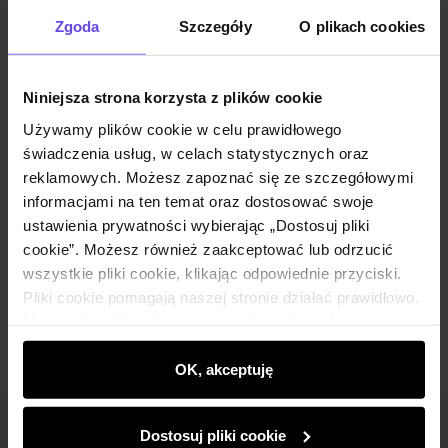
Opinie
Zgoda
Szczegóły
O plikach cookies
Zestaw
Niniejsza strona korzysta z plików cookie
Używamy plików cookie w celu prawidłowego
Czarna marynarka damska ZAKDT-0039-
świadczenia usług, w celach statystycznych oraz
99(W25)
reklamowych. Możesz zapoznać się ze szczegółowymi
249,90 zł
informacjami na ten temat oraz dostosować swoje
449,90 zł
-
najniższa cena z 30 dni przed
obniżką
ustawienia prywatności wybierając „Dostosuj pliki
Wybierz rozmiar
cookie”. Możesz również zaakceptować lub odrzucić
wszystkie pliki cookie, klikając odpowiednie przyciski.
Dodaj do koszyka
Pliki cookie pomagają naszej stronie działać prawidłowo.
Monitorują także aktywność użytkowników, by
wyświetlać im dopasowane do ich preferencji treści,
rekomendacje oraz komunikaty reklamowe informujące o
OK, akceptuję
najnowszych promocjach w e-sklepie. Informacje o tym,
jak korzystasz z naszej witryny, udostępniamy
Dostosuj pliki cookie
Newsletter
partnerom społecznościowym, reklamowym i