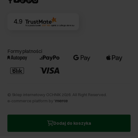
Kontakt
4.9
Na podstawie
357 163
opinii
z całego okresu
Formy płatności
©
Sklep internetowy OCHNIK
2026
. All Right Reserved.
e-commerce platform by
Dodaj do koszyka