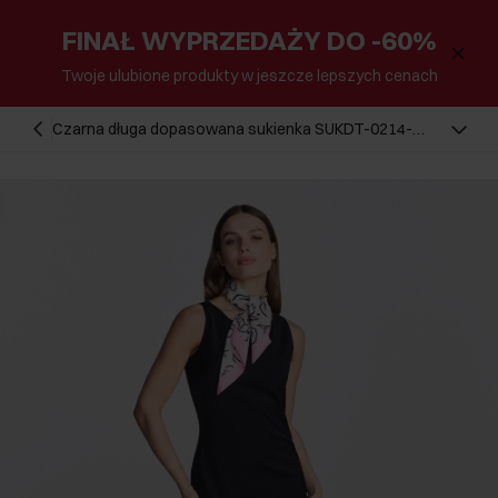
FINAŁ WYPRZEDAŻY DO -60%
Twoje ulubione produkty w jeszcze lepszych cenach
Czarna długa dopasowana sukienka SUKDT-0214-
99(W25)