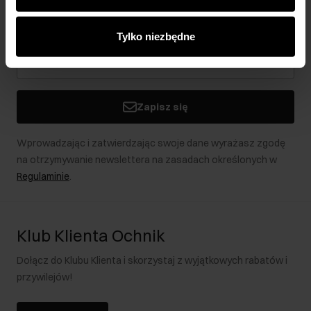
analitycznym. Partnerzy mogą połączyć te informacje z
Bądź na bieżąco z nowościami i promocjami!
innymi danymi otrzymanymi od Ciebie lub uzyskanymi
Tylko niezbędne
podczas korzystania z ich usług.
Zapisz się
Wprowadzając i zatwierdzając swoje dane wyrażasz zgodę
na otrzymywanie newslettera na zasadach określonych w
Regulaminie
.
Klub Klienta Ochnik
Dołącz do Klubu Klienta i skorzystaj z wyjątkowych rabatów i
przywilejów!