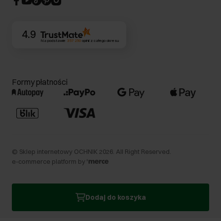
Kontakt
4.9
Na podstawie
357 250
opinii
z całego okresu
Formy płatności
©
Sklep internetowy OCHNIK
2026
. All Right Reserved.
e-commerce platform by
Dodaj do koszyka