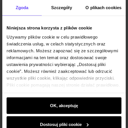
Opinie
Zgoda
Szczegóły
O plikach cookies
Zestaw
Niniejsza strona korzysta z plików cookie
Używamy plików cookie w celu prawidłowego
Czarna marynarka damska ZAKDT-0039-
świadczenia usług, w celach statystycznych oraz
99(W25)
reklamowych. Możesz zapoznać się ze szczegółowymi
249,90 zł
informacjami na ten temat oraz dostosować swoje
449,90 zł
-
najniższa cena z 30 dni przed
obniżką
ustawienia prywatności wybierając „Dostosuj pliki
Wybierz rozmiar
cookie”. Możesz również zaakceptować lub odrzucić
wszystkie pliki cookie, klikając odpowiednie przyciski.
Dodaj do koszyka
Pliki cookie pomagają naszej stronie działać prawidłowo.
Monitorują także aktywność użytkowników, by
wyświetlać im dopasowane do ich preferencji treści,
rekomendacje oraz komunikaty reklamowe informujące o
OK, akceptuję
najnowszych promocjach w e-sklepie. Informacje o tym,
jak korzystasz z naszej witryny, udostępniamy
Dostosuj pliki cookie
Newsletter
partnerom społecznościowym, reklamowym i