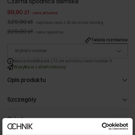
Czarna spódnica damska
99,90 zł
-
cena aktualna
129,90 zł
-
najniższa cena z 30 dni przed obniżką
329,90 zł
-
cena regularna
Tabela rozmiarów
Wybierz rozmiar
Nasza modelka ma 172 cm wzrostu i nosi rozmiar S.
Wysyłka w 1 dzień roboczy
Opis produktu
Szczegóły
Skład