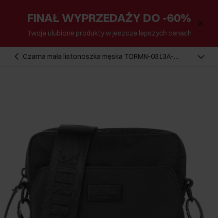
FINAŁ WYPRZEDAŻY DO -60%
Twoje ulubione produkty w jeszcze lepszych cenach
Czarna mała listonoszka męska TORMN-0313A-
99(Z24)