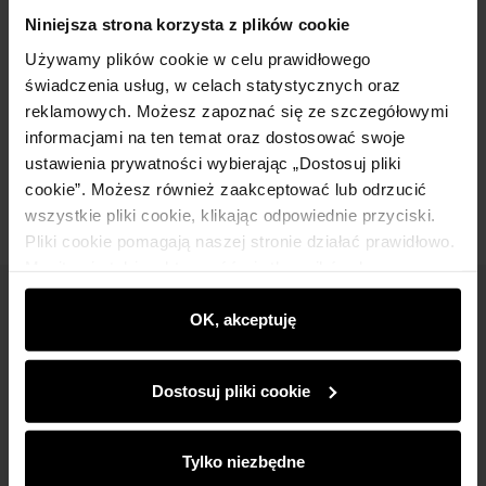
Szczegóły
Niniejsza strona korzysta z plików cookie
Używamy plików cookie w celu prawidłowego
Skład i wymiary
świadczenia usług, w celach statystycznych oraz
reklamowych. Możesz zapoznać się ze szczegółowymi
informacjami na ten temat oraz dostosować swoje
Opinie
ustawienia prywatności wybierając „Dostosuj pliki
cookie”. Możesz również zaakceptować lub odrzucić
wszystkie pliki cookie, klikając odpowiednie przyciski.
Pliki cookie pomagają naszej stronie działać prawidłowo.
Monitorują także aktywność użytkowników, by
wyświetlać im dopasowane do ich preferencji treści,
Newsletter
rekomendacje oraz komunikaty reklamowe informujące o
OK, akceptuję
najnowszych promocjach w e-sklepie. Informacje o tym,
Bądź na bieżąco z nowościami i promocjami!
jak korzystasz z naszej witryny, udostępniamy
Dostosuj pliki cookie
partnerom społecznościowym, reklamowym i
analitycznym. Partnerzy mogą połączyć te informacje z
innymi danymi otrzymanymi od Ciebie lub uzyskanymi
Tylko niezbędne
podczas korzystania z ich usług.