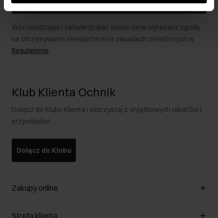
Zapisz się
Wprowadzając i zatwierdzając swoje dane wyrażasz zgodę
na otrzymywanie newslettera na zasadach określonych w
Regulaminie
.
Klub Klienta Ochnik
Dołącz do Klubu Klienta i skorzystaj z wyjątkowych rabatów i
przywilejów!
Dołącz do Klubu
Zakupy online
Zarządzaj cookies
Strefa klienta