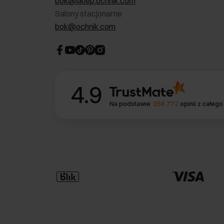
bok@sklep.ochnik.com
Salony stacjonarne
bok@ochnik.com
4.9
Na podstawie
356 772
opinii
z całego