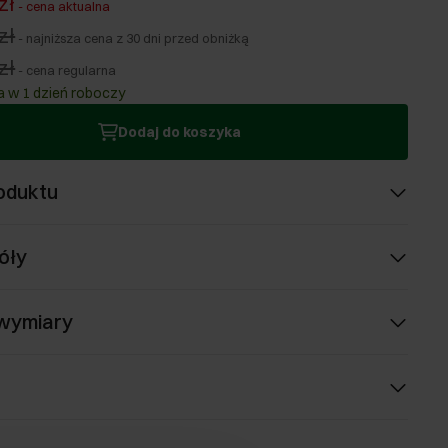
zł
-
cena aktualna
zł
-
najniższa cena z 30 dni przed obniżką
zł
-
cena regularna
 w 1 dzień roboczy
Dodaj do koszyka
oduktu
óły
 wymiary