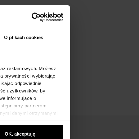
O plikach cookies
oraz reklamowych. Możesz
a prywatności wybierając
likając odpowiednie
ność użytkowników, by
we informujące o
dostępniamy partnerom
innymi danymi otrzymanymi
OK, akceptuję