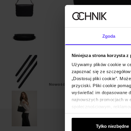
Zgoda
Niniejsza strona korzysta z
Używamy plików cookie w ce
zapoznać się ze szczegółowy
„Dostosuj pliki cookie”. Moż
Nowość
TYLKO ONLINE
przyciski. Pliki cookie poma
wyświetlać im dopasowane do
najnowszych promocjach w e-
społecznościowym, reklamow
od Ciebie lub uzyskanymi po
Tylko niezbędne