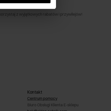
nik
 skorzystaj z wyjątkowych rabatów i przywilejów!
Kontakt
Centrum pomocy
Biuro Obsługi Klienta E-sklepu