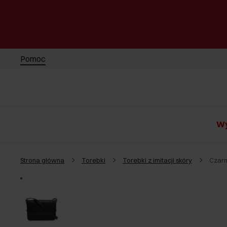
Pomoc
Wy
Strona główna
Torebki
Torebki z imitacji skóry
Czarn