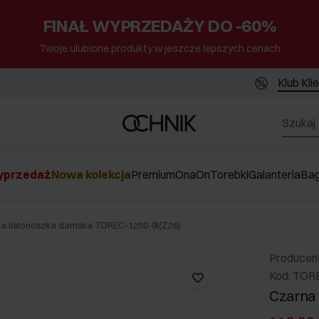
FINAŁ WYPRZEDAŻY DO -60%
Twoje ulubione produkty w jeszcze lepszych cenach
Klub Kli
przedaż
Nowa kolekcja
Premium
Ona
On
Torebki
Galanteria
Ba
a listonoszka damska TOREC-1250-9I(Z26)
Producen
Kod: TOR
Czarna 