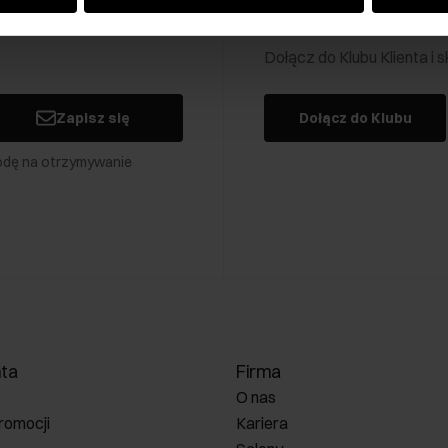
Klub Klienta Och
Dołącz do Klubu Klienta i
Zapisz się
Dołącz do Klubu
odę na otrzymywanie
nta
Firma
O nas
romocji
Kariera