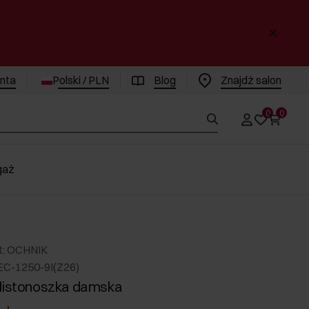
enta
Polski / PLN
Blog
Znajdż salon
0
0
gaż
t: OCHNIK
EC-1250-9I(Z26)
listonoszka damska