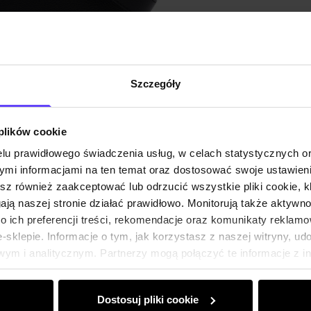
Szczegóły
 plików cookie
lu prawidłowego świadczenia usług, w celach statystycznych 
mi informacjami na ten temat oraz dostosować swoje ustawieni
esz również zaakceptować lub odrzucić wszystkie pliki cookie, k
gają naszej stronie działać prawidłowo. Monitorują także aktyw
 ich preferencji treści, rekomendacje oraz komunikaty reklamo
sklepie. Informacje o tym, jak korzystasz z naszej witryny, u
ym i analitycznym. Partnerzy mogą połączyć te informacje z 
dczas korzystania z ich usług.
Dostosuj pliki cookie