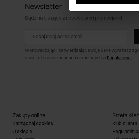
Newsletter
Bądź na bieżąco z nowościami i promocjami!
Wprowadzając i zatwierdzając swoje dane wyrażasz zg
newslettera na zasadach określonych w
Regulaminie
.
Zakupy online
Strefa klie
Zarządzaj cookies
Klub Klienta
O sklepie
Regulamin p