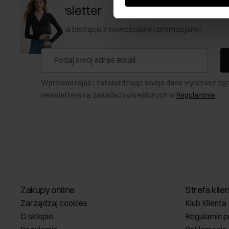
Newsletter
Bądź na bieżąco z nowościami i promocjami!
Wprowadzając i zatwierdzając swoje dane wyrażasz zg
newslettera na zasadach określonych w
Regulaminie
.
Zakupy online
Strefa klie
Zarządzaj cookies
Klub Klienta
O sklepie
Regulamin p