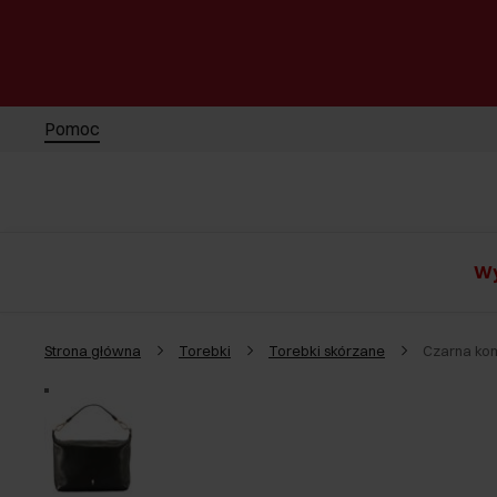
Pomoc
Wy
Strona główna
Torebki
Torebki skórzane
Czarna ko