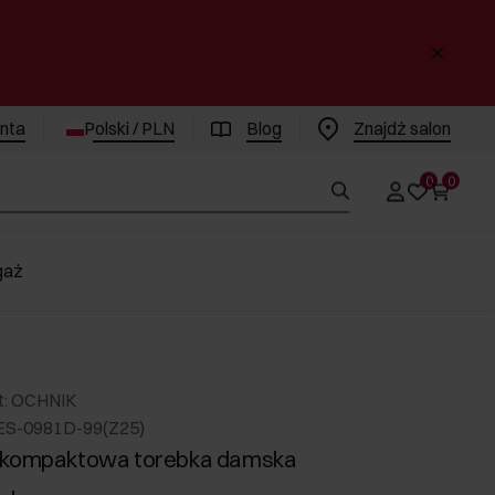
enta
Polski / PLN
Blog
Znajdż salon
0
0
gaż
t: OCHNIK
ES-0981D-99(Z25)
 kompaktowa torebka damska