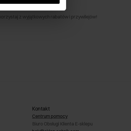
nik
 skorzystaj z wyjątkowych rabatów i przywilejów!
Kontakt
Centrum pomocy
Biuro Obsługi Klienta E-sklepu