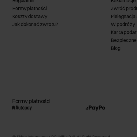
Regulamin
Reklamacje
Formy płatności
Zwróć prod
Koszty dostawy
Pielęgnacja
Jak dokonać zwrotu?
W podróży
Karta poda
Bezpieczne
Blog
Formy płatności
©
Sklep internetowy OCHNIK
2026
. All Right Reserved.