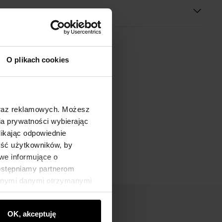
O plikach cookies
oraz reklamowych. Możesz
a prywatności wybierając
likając odpowiednie
ność użytkowników, by
we informujące o
dostępniamy partnerom
innymi danymi otrzymanymi
OK, akceptuję