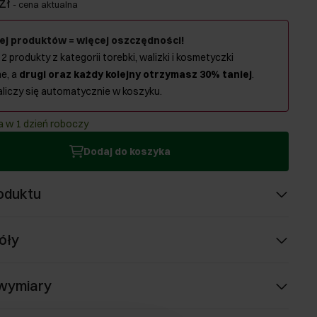
zł
-
cena aktualna
ej produktów = więcej oszczędności!
 2 produkty z kategorii torebki, walizki i kosmetyczki
e, a
drugi oraz każdy kolejny otrzymasz 30% taniej
.
aliczy się automatycznie w koszyku.
 w 1 dzień roboczy
Dodaj do koszyka
oduktu
óły
 wymiary