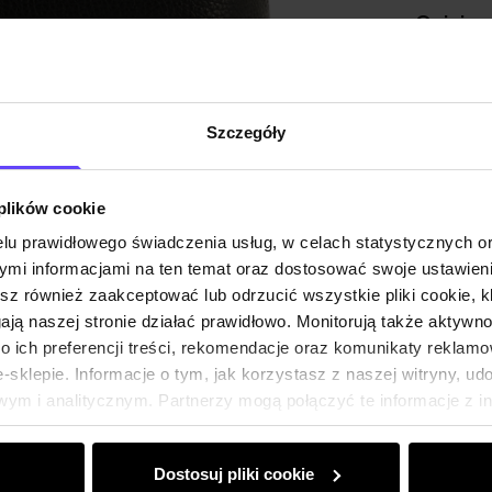
Opinie
Szczegóły
 plików cookie
lu prawidłowego świadczenia usług, w celach statystycznych 
mi informacjami na ten temat oraz dostosować swoje ustawieni
esz również zaakceptować lub odrzucić wszystkie pliki cookie, k
gają naszej stronie działać prawidłowo. Monitorują także aktyw
 ich preferencji treści, rekomendacje oraz komunikaty reklamo
sklepie. Informacje o tym, jak korzystasz z naszej witryny, u
ym i analitycznym. Partnerzy mogą połączyć te informacje z 
dczas korzystania z ich usług.
Dostosuj pliki cookie