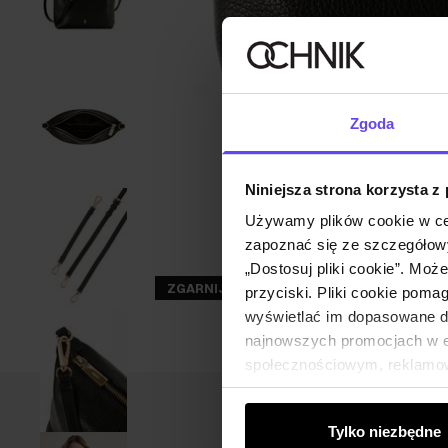
Zgoda
Niniejsza strona korzysta z
Używamy plików cookie w ce
zapoznać się ze szczegółowy
„Dostosuj pliki cookie”. Moż
ZGARNIJ -30%
przyciski. Pliki cookie poma
wyświetlać im dopasowane do
najnowszych promocjach w e-
społecznościowym, reklamow
od Ciebie lub uzyskanymi po
Tylko niezbędne