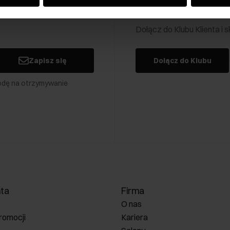
Klub Klienta Och
Dołącz do Klubu Klienta i
Zapisz się
Dołącz do Klubu
odę na otrzymywanie
nta
Firma
O nas
romocji
Kariera