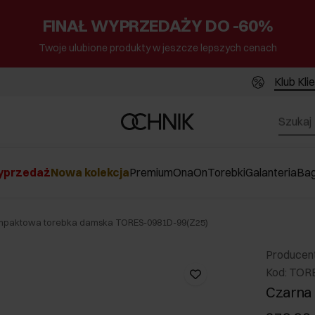
FINAŁ WYPRZEDAŻY DO -60%
Twoje ulubione produkty w jeszcze lepszych cenach
Klub Kli
przedaż
Nowa kolekcja
Premium
Ona
On
Torebki
Galanteria
Ba
mpaktowa torebka damska TORES-0981D-99(Z25)
Producen
Kod: TOR
Czarna