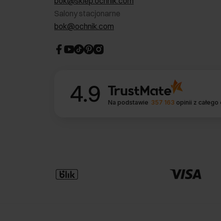
bok@sklep.ochnik.com
Salony stacjonarne
bok@ochnik.com
4.9
Na podstawie
357 163
opinii
z całego