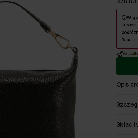
379,90 
Więc
Kup min.
podróżn
Rabat n
Wysyłka
Opis pr
Szczeg
Skład i