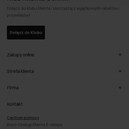
Dołącz do Klubu Klienta i skorzystaj z wyjątkowych rabatów i
przywilejów!
Dołącz do Klubu
Zakupy online
Zarządzaj cookies
Strefa klienta
O sklepie
Regulamin
Klub Klienta
Firma
Formy płatności
Regulamin promocji
Koszty dostawy
Reklamacje
O nas
Jak dokonać zwrotu?
Kontakt
Zwróć produkty
Kariera
Pielęgnacja skóry
Salony
Centrum pomocy
W podróży
B2B - Sprzedaż dla firm
Biuro Obsługi Klienta E-sklepu
Karta podarunkowa