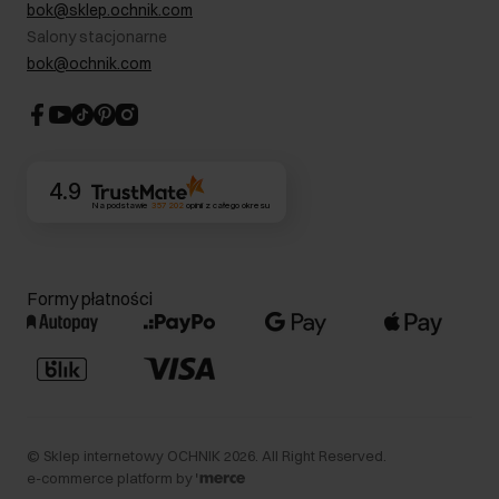
RODO- Polityka prywatności
bok@sklep.ochnik.com
Bezpieczne zakupy
Informacje prawne
Salony stacjonarne
Blog
Dla akcjonariuszy
bok@ochnik.com
Strategia podatkowa
CSR
Kontakt
4.9
Na podstawie
357 202
opinii
z całego okresu
Formy płatności
©
Sklep internetowy OCHNIK
2026
. All Right Reserved.
e-commerce platform by