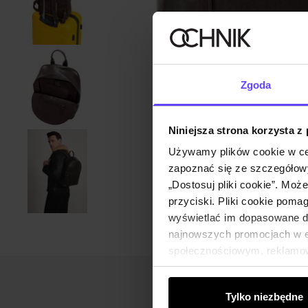
Zgoda
Niniejsza strona korzysta z
Używamy plików cookie w ce
zapoznać się ze szczegółowy
„Dostosuj pliki cookie”. Moż
przyciski. Pliki cookie poma
wyświetlać im dopasowane do
najnowszych promocjach w e-
społecznościowym, reklamow
od Ciebie lub uzyskanymi po
Tylko niezbędne