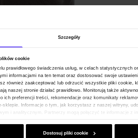
Skład i
Opinie
Szczegóły
 plików cookie
lu prawidłowego świadczenia usług, w celach statystycznych 
mi informacjami na ten temat oraz dostosować swoje ustawieni
esz również zaakceptować lub odrzucić wszystkie pliki cookie, k
gają naszej stronie działać prawidłowo. Monitorują także aktyw
 ich preferencji treści, rekomendacje oraz komunikaty reklamo
sklepie. Informacje o tym, jak korzystasz z naszej witryny, u
ym i analitycznym. Partnerzy mogą połączyć te informacje z 
dczas korzystania z ich usług.
Dostosuj pliki cookie