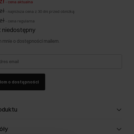
zł
-
cena aktualna
zł
-
najniższa cena z 30 dni przed obniżką
zł
-
cena regularna
 niedostępny
mnie o dostępności mailem.
dres email
dom o dostępności
oduktu
óły