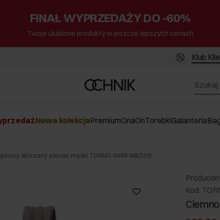
FINAŁ WYPRZEDAŻY DO -60%
Twoje ulubione produkty w jeszcze lepszych cenach
Klub Kli
przedaż
Nowa kolekcja
Premium
Ona
On
Torebki
Galanteria
Ba
ązowy skórzany plecak męski TORMS-0458-89(Z25)
Producen
Kod: TOR
Ciemno