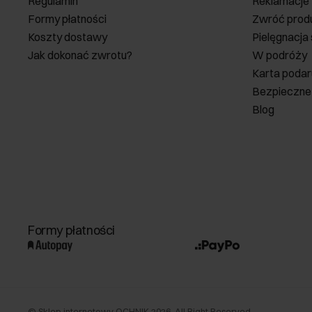
Regulamin
Reklamacje
Formy płatności
Zwróć prod
Koszty dostawy
Pielęgnacja
Jak dokonać zwrotu?
W podróży
Karta poda
Bezpieczne
Blog
Formy płatności
©
Sklep internetowy OCHNIK
2026
. All Right Reserved.