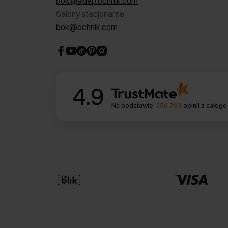
bok@sklep.ochnik.com
Salony stacjonarne
bok@ochnik.com
4.9
Na podstawie
356 793
opinii
z całego