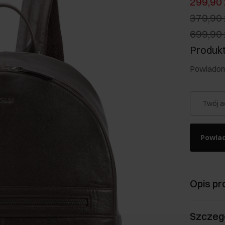
299,90 
379,90 
699,90 
Produkt
Powiadom 
Twój a
Powia
Opis pr
Szczeg