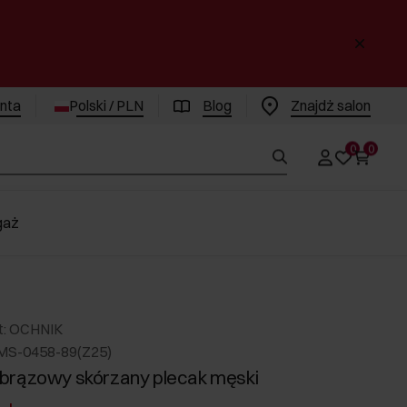
enta
Polski / PLN
Blog
Znajdż salon
0
0
gaż
t: OCHNIK
MS-0458-89(Z25)
brązowy skórzany plecak męski