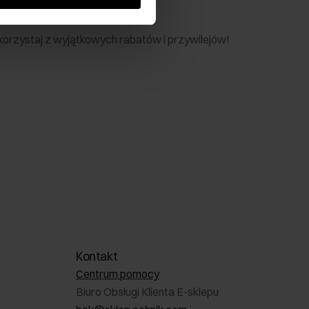
nik
 skorzystaj z wyjątkowych rabatów i przywilejów!
Kontakt
Centrum pomocy
Biuro Obsługi Klienta E-sklepu