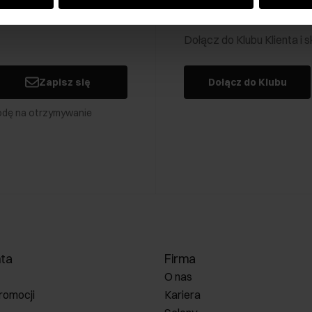
Klub Klienta Och
Dołącz do Klubu Klienta i
Zapisz się
Dołącz do Klubu
odę na otrzymywanie
nta
Firma
O nas
romocji
Kariera