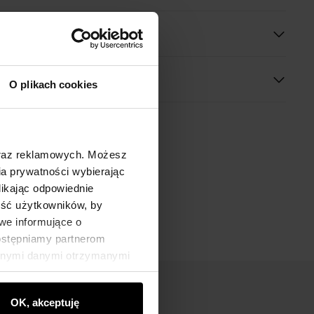
 wymiary
O plikach cookies
oraz reklamowych. Możesz
a prywatności wybierając
likając odpowiednie
ność użytkowników, by
we informujące o
dostępniamy partnerom
innymi danymi otrzymanymi
OK, akceptuję