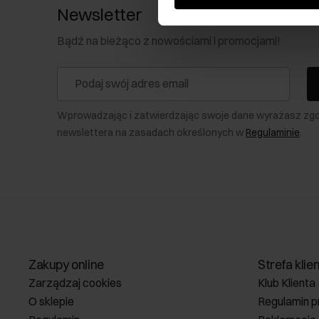
Newsletter
Bądź na bieżąco z nowościami i promocjami!
Wprowadzając i zatwierdzając swoje dane wyrażasz zg
newslettera na zasadach określonych w
Regulaminie
.
Zakupy online
Strefa klie
Zarządzaj cookies
Klub Klienta
O sklepie
Regulamin p