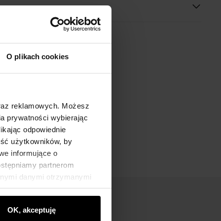
O plikach cookies
oraz reklamowych. Możesz
a prywatności wybierając
likając odpowiednie
ność użytkowników, by
we informujące o
dostępniamy partnerom
innymi danymi otrzymanymi
OK, akceptuję