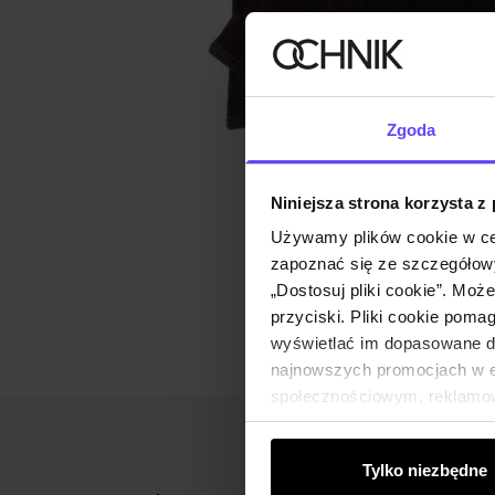
Zgoda
Niniejsza strona korzysta z
Używamy plików cookie w ce
zapoznać się ze szczegółowy
„Dostosuj pliki cookie”. Moż
przyciski. Pliki cookie poma
wyświetlać im dopasowane do
najnowszych promocjach w e-
społecznościowym, reklamow
od Ciebie lub uzyskanymi po
Tylko niezbędne