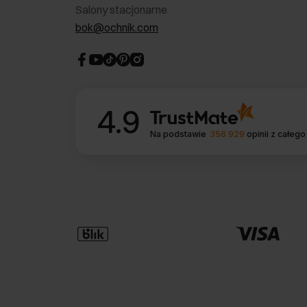
Salony stacjonarne
bok@ochnik.com
4.9
Na podstawie
356 929
opinii
z całego