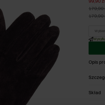
99,90 z
179,90 
179,90 
Wybier
Wysyłka
Opis pr
Szczeg
Skład