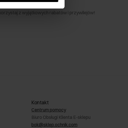
nik
 skorzystaj z wyjątkowych rabatów i przywilejów!
Kontakt
Centrum pomocy
Biuro Obsługi Klienta E-sklepu
bok@sklep.ochnik.com