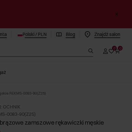
enta
Polski / PLN
Blog
Znajdż salon
0
0
gaż
skie REKMS-0083-90(Z25)
t: OCHNIK
MS-0083-90(Z25)
brązowe zamszowe rękawiczki męskie