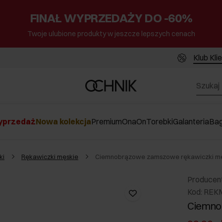
FINAŁ WYPRZEDAŻY DO -60%
Twoje ulubione produkty w jeszcze lepszych cenach
Klub Kli
przedaż
Nowa kolekcja
Premium
Ona
On
Torebki
Galanteria
Ba
ki
Rękawiczki męskie
Ciemnobrązowe zamszowe rękawiczki mę
Producen
Kod: REK
Ciemno