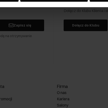
Klub Klienta Och
Dołącz do Klubu Klienta i
Zapisz się
Dołącz do Klubu
odę na otrzymywanie
nta
Firma
O nas
romocji
Kariera
Salony