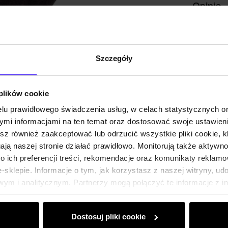
Opinie
Szczegóły
 plików cookie
lu prawidłowego świadczenia usług, w celach statystycznych 
mi informacjami na ten temat oraz dostosować swoje ustawieni
esz również zaakceptować lub odrzucić wszystkie pliki cookie, k
gają naszej stronie działać prawidłowo. Monitorują także aktyw
 ich preferencji treści, rekomendacje oraz komunikaty reklamo
sklepie. Informacje o tym, jak korzystasz z naszej witryny, u
ym i analitycznym. Partnerzy mogą połączyć te informacje z 
dczas korzystania z ich usług.
Dostosuj pliki cookie