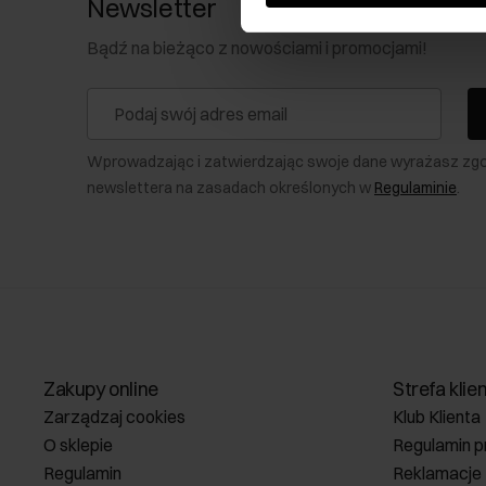
Newsletter
Bądź na bieżąco z nowościami i promocjami!
Wprowadzając i zatwierdzając swoje dane wyrażasz zg
newslettera na zasadach określonych w
Regulaminie
.
Zakupy online
Strefa klie
Zarządzaj cookies
Klub Klienta
O sklepie
Regulamin p
Regulamin
Reklamacje