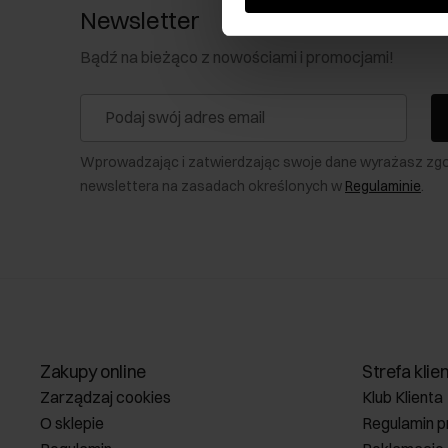
Newsletter
Bądź na bieżąco z nowościami i promocjami!
Wprowadzając i zatwierdzając swoje dane wyrażasz zg
newslettera na zasadach określonych w
Regulaminie
.
Zakupy online
Strefa klie
Zarządzaj cookies
Klub Klienta
O sklepie
Regulamin p