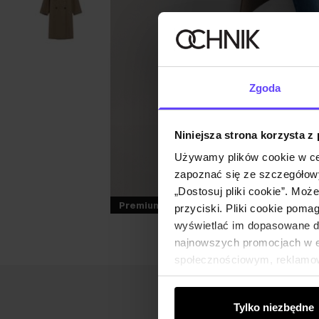
Zgoda
Niniejsza strona korzysta z
Używamy plików cookie w ce
zapoznać się ze szczegółowy
„Dostosuj pliki cookie”. Moż
Premium
przyciski. Pliki cookie poma
wyświetlać im dopasowane do
najnowszych promocjach w e-
społecznościowym, reklamow
od Ciebie lub uzyskanymi po
Tylko niezbędne