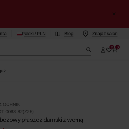
enta
Polski / PLN
Blog
Znajdż salon
0
0
gaż
t: OCHNIK
DT-0063-82(Z25)
beżowy płaszcz damski z wełną