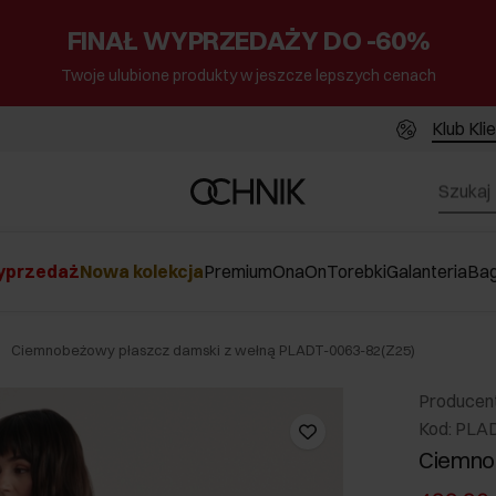
FINAŁ WYPRZEDAŻY DO -60%
Twoje ulubione produkty w jeszcze lepszych cenach
Klub Kli
przedaż
Nowa kolekcja
Premium
Ona
On
Torebki
Galanteria
Ba
Ciemnobeżowy płaszcz damski z wełną PLADT-0063-82(Z25)
Producen
Kod: PLA
Ciemno