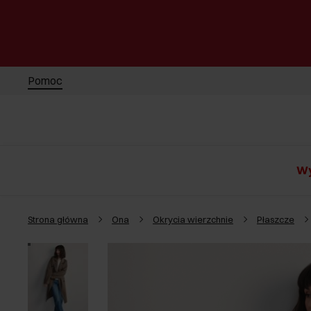
Pomoc
Wy
Strona główna
Ona
Okrycia wierzchnie
Płaszcze