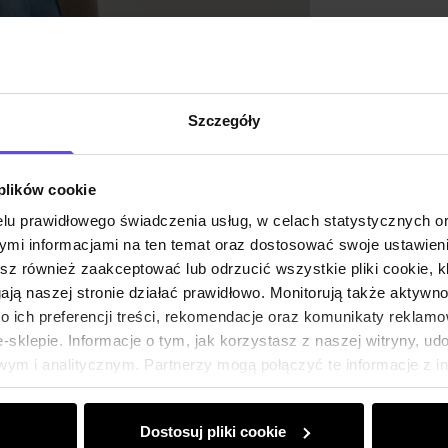
Opinie
Szczegóły
 plików cookie
lu prawidłowego świadczenia usług, w celach statystycznych 
mi informacjami na ten temat oraz dostosować swoje ustawieni
esz również zaakceptować lub odrzucić wszystkie pliki cookie, k
gają naszej stronie działać prawidłowo. Monitorują także aktyw
 ich preferencji treści, rekomendacje oraz komunikaty reklamo
sklepie. Informacje o tym, jak korzystasz z naszej witryny, u
ym i analitycznym. Partnerzy mogą połączyć te informacje z 
dczas korzystania z ich usług.
Dostosuj pliki cookie