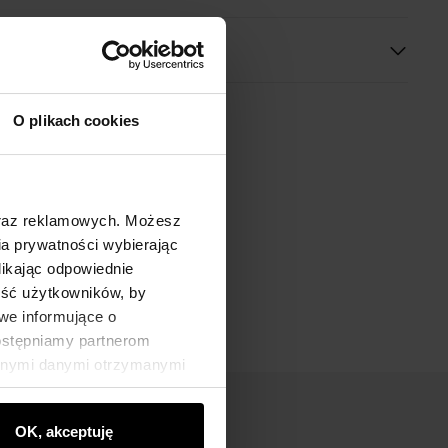
O plikach cookies
oraz reklamowych. Możesz
a prywatności wybierając
likając odpowiednie
ność użytkowników, by
we informujące o
dostępniamy partnerom
innymi danymi otrzymanymi
OK, akceptuję