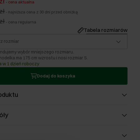
zł
-
cena aktualna
zł
-
najniższa cena z 30 dni przed obniżką
zł
-
cena regularna
Tabela rozmiarów
z rozmiar
ndujemy wybór mniejszego rozmiaru.
odelka ma 175 cm wzrostu i nosi rozmiar S.
 w 1 dzień roboczy
Dodaj do koszyka
oduktu
óły