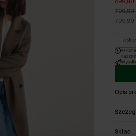
499,90 
799,90 
799,90 
Wybier
Rekome
Nasza m
Wysyłka
Opis pr
Szczeg
Skład