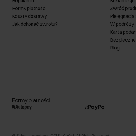
Regulamin
Reklamacje
Formy płatności
Zwróć prod
Koszty dostawy
Pielęgnacja
Jak dokonać zwrotu?
W podróży
Karta poda
Bezpieczne
Blog
Formy płatności
©
Sklep internetowy OCHNIK
2026
. All Right Reserved.