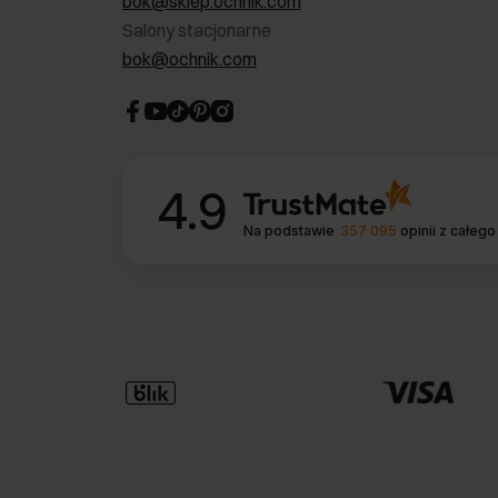
bok@sklep.ochnik.com
Salony stacjonarne
bok@ochnik.com
4.9
Na podstawie
357 095
opinii
z całego