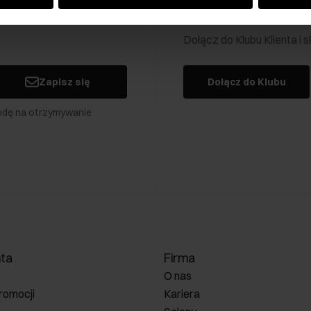
Klub Klienta Och
Dołącz do Klubu Klienta i
Zapisz się
Dołącz do Klubu
odę na otrzymywanie
nta
Firma
O nas
romocji
Kariera