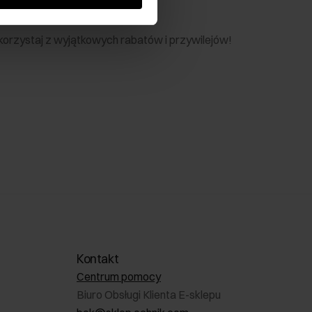
nik
 skorzystaj z wyjątkowych rabatów i przywilejów!
Kontakt
Centrum pomocy
Biuro Obsługi Klienta E-sklepu