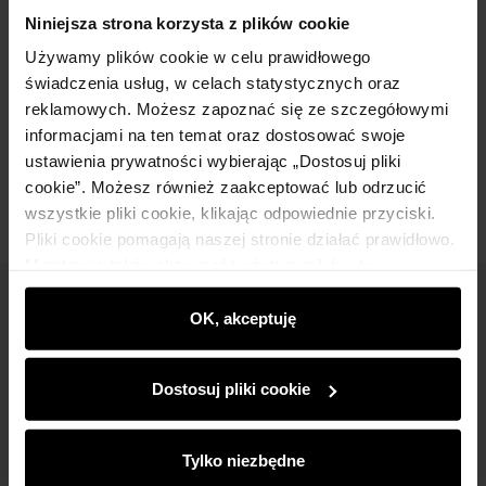
Szczegóły
Niniejsza strona korzysta z plików cookie
Używamy plików cookie w celu prawidłowego
Skład
świadczenia usług, w celach statystycznych oraz
reklamowych. Możesz zapoznać się ze szczegółowymi
informacjami na ten temat oraz dostosować swoje
Opinie
ustawienia prywatności wybierając „Dostosuj pliki
cookie”. Możesz również zaakceptować lub odrzucić
wszystkie pliki cookie, klikając odpowiednie przyciski.
Pliki cookie pomagają naszej stronie działać prawidłowo.
Monitorują także aktywność użytkowników, by
wyświetlać im dopasowane do ich preferencji treści,
Newsletter
rekomendacje oraz komunikaty reklamowe informujące o
OK, akceptuję
najnowszych promocjach w e-sklepie. Informacje o tym,
Bądź na bieżąco z nowościami i promocjami!
jak korzystasz z naszej witryny, udostępniamy
Dostosuj pliki cookie
partnerom społecznościowym, reklamowym i
analitycznym. Partnerzy mogą połączyć te informacje z
innymi danymi otrzymanymi od Ciebie lub uzyskanymi
Tylko niezbędne
podczas korzystania z ich usług.