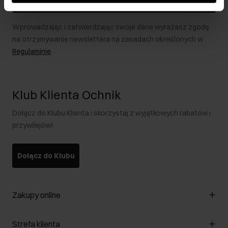
Zapisz się
Wprowadzając i zatwierdzając swoje dane wyrażasz zgodę
na otrzymywanie newslettera na zasadach określonych w
Regulaminie
.
Klub Klienta Ochnik
Dołącz do Klubu Klienta i skorzystaj z wyjątkowych rabatów i
przywilejów!
Dołącz do Klubu
Zakupy online
Zarządzaj cookies
Strefa klienta