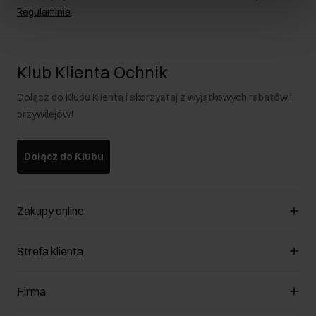
Regulaminie
.
Klub Klienta Ochnik
Dołącz do Klubu Klienta i skorzystaj z wyjątkowych rabatów i
przywilejów!
Dołącz do Klubu
Zakupy online
Zarządzaj cookies
Strefa klienta
O sklepie
Regulamin
Klub Klienta
Firma
Formy płatności
Regulamin promocji
Koszty dostawy