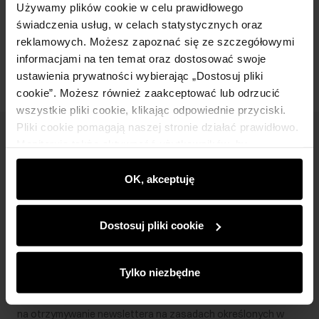
Używamy plików cookie w celu prawidłowego
świadczenia usług, w celach statystycznych oraz
Opinie
reklamowych. Możesz zapoznać się ze szczegółowymi
informacjami na ten temat oraz dostosować swoje
ustawienia prywatności wybierając „Dostosuj pliki
cookie”. Możesz również zaakceptować lub odrzucić
wszystkie pliki cookie, klikając odpowiednie przyciski.
Pliki cookie pomagają naszej stronie działać prawidłowo.
Newsletter
Monitorują także aktywność użytkowników, by
wyświetlać im dopasowane do ich preferencji treści,
Bądź na bieżąco z nowościami i promocjami!
rekomendacje oraz komunikaty reklamowe informujące o
OK, akceptuję
najnowszych promocjach w e-sklepie. Informacje o tym,
jak korzystasz z naszej witryny, udostępniamy
Dostosuj pliki cookie
partnerom społecznościowym, reklamowym i
analitycznym. Partnerzy mogą połączyć te informacje z
Zapisz się
innymi danymi otrzymanymi od Ciebie lub uzyskanymi
Tylko niezbędne
podczas korzystania z ich usług.
Wprowadzając i zatwierdzając swoje dane wyrażasz zgodę
na otrzymywanie newslettera na zasadach określonych w