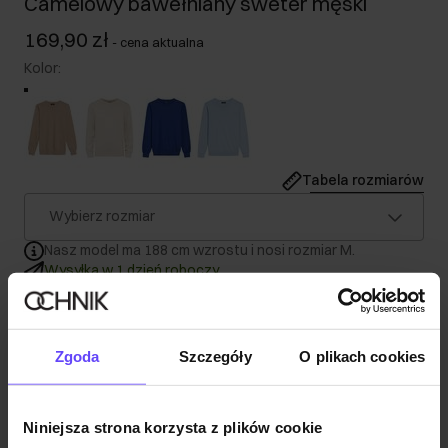
Camelowy bawełniany sweter męski
169,90 zł
-
cena aktualna
Kolor
:
Tabela rozmiarów
Wybierz rozmiar
Nasz model ma 188 cm wzrostu i nosi rozmiar M.
Wysyłka w 1 dzień roboczy
Opis produktu
Zgoda
Szczegóły
O plikach cookies
Szczegóły
Niniejsza strona korzysta z plików cookie
Skład