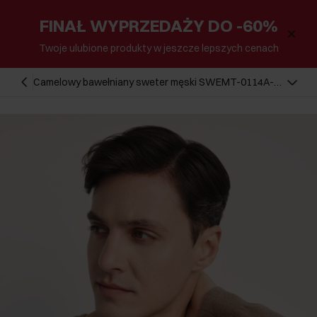
FINAŁ WYPRZEDAŻY DO -60%
Twoje ulubione produkty w jeszcze lepszych cenach
Camelowy bawełniany sweter męski SWEMT-0114A-
24(Z25)