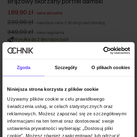
Brązowy skórzany portfel damski
169,90 zł
-
cena aktualna
239,90 zł
-
najniższa cena z 30 dni przed obniżką
349,90 zł
-
cena regularna
Wysyłka do 2 dni roboczych
Opis produktu
Zgoda
Szczegóły
O plikach cookies
Opinie
Niniejsza strona korzysta z plików cookie
Używamy plików cookie w celu prawidłowego
świadczenia usług, w celach statystycznych oraz
reklamowych. Możesz zapoznać się ze szczegółowymi
Newsletter
informacjami na ten temat oraz dostosować swoje
Bądź na bieżąco z nowościami i promocjami!
ustawienia prywatności wybierając „Dostosuj pliki
cookie”. Możesz również zaakceptować lub odrzucić