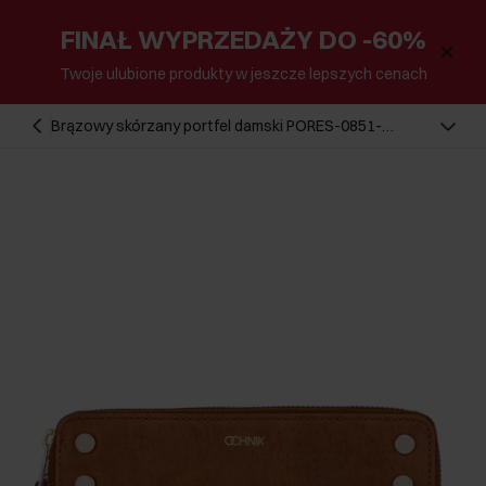
FINAŁ WYPRZEDAŻY DO -60%
Twoje ulubione produkty w jeszcze lepszych cenach
Brązowy skórzany portfel damski PORES-0851-
88(W23)