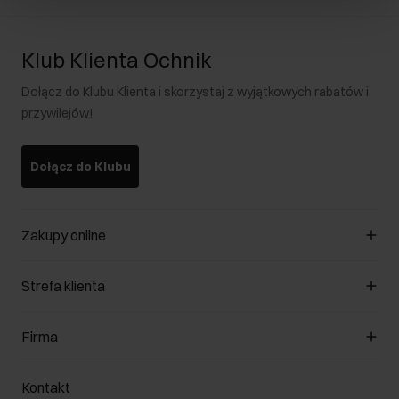
Klub Klienta Ochnik
Dołącz do Klubu Klienta i skorzystaj z wyjątkowych rabatów i
przywilejów!
Dołącz do Klubu
Zakupy online
Zarządzaj cookies
Strefa klienta
O sklepie
Regulamin
Klub Klienta
Firma
Formy płatności
Regulamin promocji
Koszty dostawy
Reklamacje
O nas
Jak dokonać zwrotu?
Kontakt
Zwróć produkty