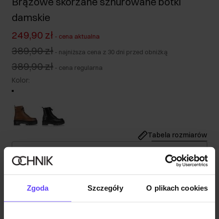
Brązowe skórzane sznurowane botki
damskie
249,90 zł
-
cena aktualna
389,90 zł
-
najniższa cena z 30 dni przed obniżką
389,90 zł
-
cena regularna
Kolor
:
Tabela rozmiarów
Wybierz rozmiar
Opis produktu
Zgoda
Szczegóły
O plikach cookies
Szczegóły