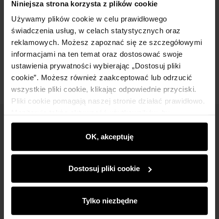
Niniejsza strona korzysta z plików cookie
Używamy plików cookie w celu prawidłowego
Skład i wymiary
świadczenia usług, w celach statystycznych oraz
reklamowych. Możesz zapoznać się ze szczegółowymi
informacjami na ten temat oraz dostosować swoje
Opinie
ustawienia prywatności wybierając „Dostosuj pliki
cookie”. Możesz również zaakceptować lub odrzucić
wszystkie pliki cookie, klikając odpowiednie przyciski.
Pliki cookie pomagają naszej stronie działać prawidłowo.
Monitorują także aktywność użytkowników, by
wyświetlać im dopasowane do ich preferencji treści,
Newsletter
rekomendacje oraz komunikaty reklamowe informujące o
OK, akceptuję
Bądź na bieżąco z nowościami i promocjami!
najnowszych promocjach w e-sklepie. Informacje o tym,
jak korzystasz z naszej witryny, udostępniamy
Dostosuj pliki cookie
partnerom społecznościowym, reklamowym i
analitycznym. Partnerzy mogą połączyć te informacje z
innymi danymi otrzymanymi od Ciebie lub uzyskanymi
Tylko niezbędne
Zapisz się
podczas korzystania z ich usług.