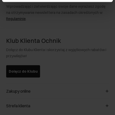
Wprowadzając i zatwierdzając swoje dane wyrażasz zgodę
na otrzymywanie newslettera na zasadach określonych w
Regulaminie
.
Klub Klienta Ochnik
Dołącz do Klubu Klienta i skorzystaj z wyjątkowych rabatów i
przywilejów!
Dołącz do Klubu
Zakupy online
Zarządzaj cookies
Strefa klienta
O sklepie