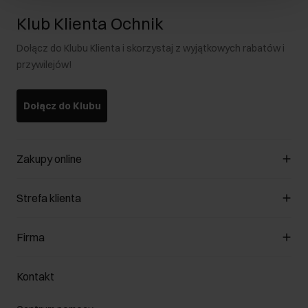
Klub Klienta Ochnik
Dołącz do Klubu Klienta i skorzystaj z wyjątkowych rabatów i
przywilejów!
Dołącz do Klubu
Zakupy online
Zarządzaj cookies
Strefa klienta
O sklepie
Regulamin
Klub Klienta
Firma
Formy płatności
Regulamin promocji
Koszty dostawy
Reklamacje
O nas
Jak dokonać zwrotu?
Kontakt
Zwróć produkty
Kariera
Pielęgnacja skóry
Salony