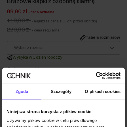
Brązowe klapki z ozdobną klamrą
99,90 zł
-
cena aktualna
119,90 zł
-
najniższa cena z 30 dni przed obniżką
229,90 zł
-
cena regularna
Tabela rozmiarów
Wybierz rozmiar
Wysyłka w 1 dzień roboczy
Opis produktu
Szczegóły
Zgoda
Szczegóły
O plikach cookies
Skład
Niniejsza strona korzysta z plików cookie
Używamy plików cookie w celu prawidłowego
Opinie