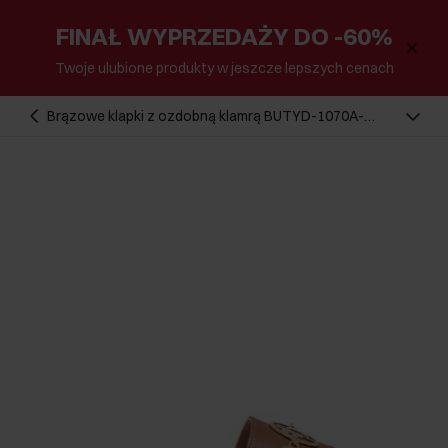
FINAŁ WYPRZEDAŻY DO -60%
Twoje ulubione produkty w jeszcze lepszych cenach
Brązowe klapki z ozdobną klamrą BUTYD-1070A-
24(W25)