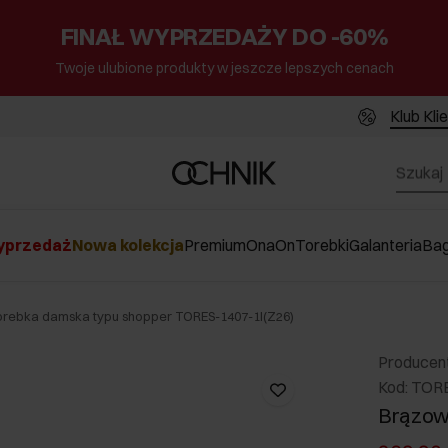
FINAŁ WYPRZEDAŻY DO -60%
Twoje ulubione produkty w jeszcze lepszych cenach
Klub Kli
przedaż
Nowa kolekcja
Premium
Ona
On
Torebki
Galanteria
Ba
rebka damska typu shopper TORES-1407-1I(Z26)
Producen
Kod: TOR
Brązow