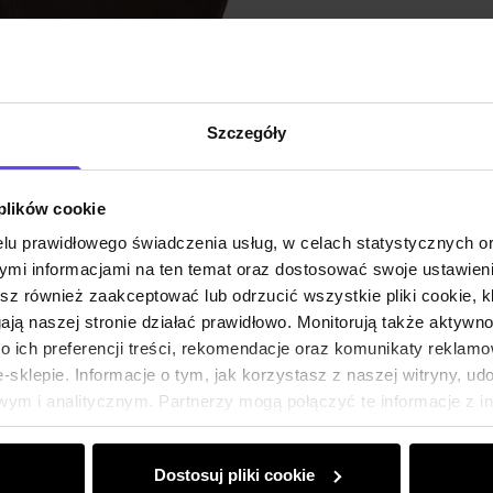
Opinie
Szczegóły
 plików cookie
lu prawidłowego świadczenia usług, w celach statystycznych 
mi informacjami na ten temat oraz dostosować swoje ustawieni
esz również zaakceptować lub odrzucić wszystkie pliki cookie, k
gają naszej stronie działać prawidłowo. Monitorują także aktyw
 ich preferencji treści, rekomendacje oraz komunikaty reklamo
sklepie. Informacje o tym, jak korzystasz z naszej witryny, u
ym i analitycznym. Partnerzy mogą połączyć te informacje z 
dczas korzystania z ich usług.
Dostosuj pliki cookie