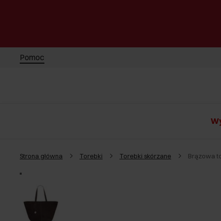
Pomoc
Wy
Strona główna
Torebki
Torebki skórzane
Brązowa to