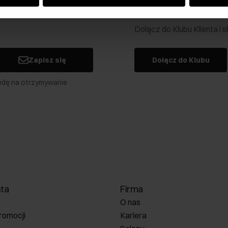
Klub Klienta Och
Dołącz do Klubu Klienta i
Zapisz się
Dołącz do Klubu
odę na otrzymywanie
nta
Firma
O nas
romocji
Kariera