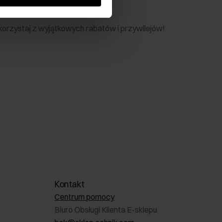
nik
 skorzystaj z wyjątkowych rabatów i przywilejów!
Kontakt
Centrum pomocy
Biuro Obsługi Klienta E-sklepu