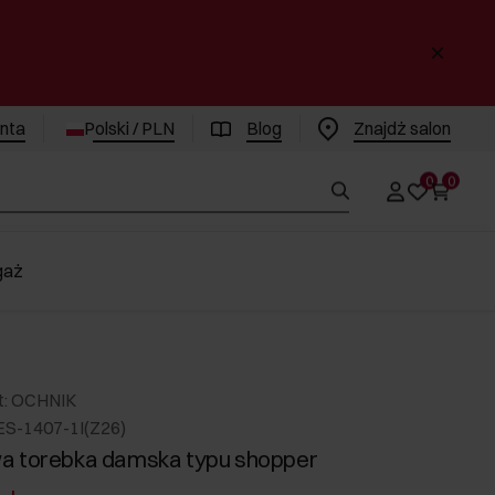
enta
Polski / PLN
Blog
Znajdż salon
0
0
gaż
t: OCHNIK
ES-1407-1I(Z26)
a torebka damska typu shopper