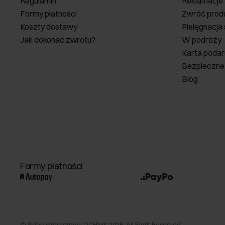
Regulamin
Reklamacje
Formy płatności
Zwróć prod
Koszty dostawy
Pielęgnacja
Jak dokonać zwrotu?
W podróży
Karta poda
Bezpieczne
Blog
Formy płatności
©
Sklep internetowy OCHNIK
2026
. All Right Reserved.