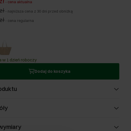
zł
-
cena aktualna
zł
-
najniższa cena z 30 dni przed obniżką
zł
-
cena regularna
 w 1 dzień roboczy
Dodaj do koszyka
oduktu
óły
 wymiary