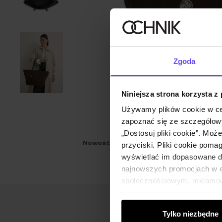
Zgoda
Niniejsza strona korzysta z
Używamy plików cookie w ce
zapoznać się ze szczegółowy
„Dostosuj pliki cookie”. Moż
Nowość
przyciski. Pliki cookie poma
wyświetlać im dopasowane do
najnowszych promocjach w e-
społecznościowym, reklamow
od Ciebie lub uzyskanymi po
Tylko niezbędne