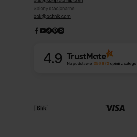
bok@sklep.ochnik.com
Salony stacjonarne
bok@ochnik.com
4.9
Na podstawie
356 870
opinii
z całego