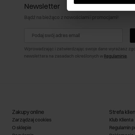
Newsletter
Bądź na bieżąco z nowościami i promocjami!
Wprowadzając i zatwierdzając swoje dane wyrażasz zg
newslettera na zasadach określonych w
Regulaminie
.
Zakupy online
Strefa klie
Zarządzaj cookies
Klub Klienta
O sklepie
Regulamin p