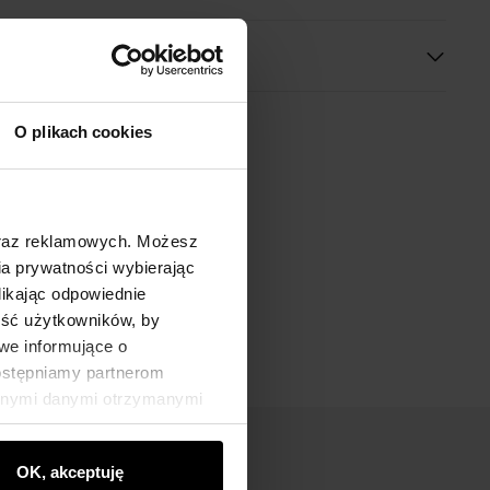
O plikach cookies
oraz reklamowych. Możesz
a prywatności wybierając
likając odpowiednie
ność użytkowników, by
we informujące o
dostępniamy partnerom
innymi danymi otrzymanymi
OK, akceptuję