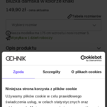
Bluzka damska w kolorze khaki
149,90 zł
-
cena aktualna
Tabela rozmiarów
Wybierz rozmiar
Nasza modelka ma 175 cm wzrostu i nosi rozmiar S.
Wysyłka w 1 dzień roboczy
Opis produktu
Szczegóły
Zgoda
Szczegóły
O plikach cookies
Skład
Niniejsza strona korzysta z plików cookie
Opinie
Używamy plików cookie w celu prawidłowego
świadczenia usług, w celach statystycznych oraz