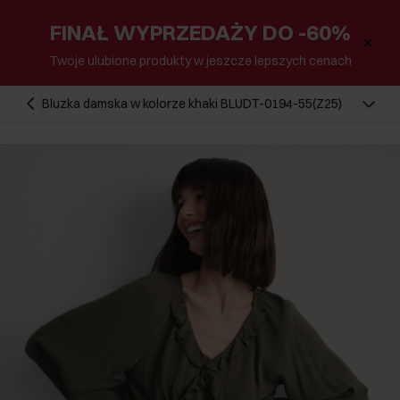
FINAŁ WYPRZEDAŻY DO -60%
Twoje ulubione produkty w jeszcze lepszych cenach
Bluzka damska w kolorze khaki BLUDT-0194-55(Z25)