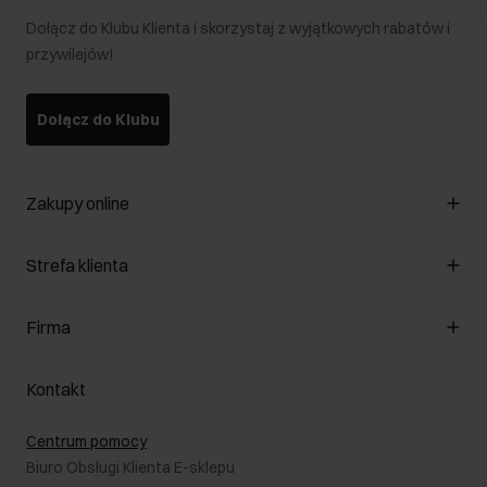
Dołącz do Klubu Klienta i skorzystaj z wyjątkowych rabatów i
przywilejów!
Dołącz do Klubu
Zakupy online
Zarządzaj cookies
Strefa klienta
O sklepie
Regulamin
Klub Klienta
Firma
Formy płatności
Regulamin promocji
Koszty dostawy
Reklamacje
O nas
Jak dokonać zwrotu?
Kontakt
Zwróć produkty
Kariera
Pielęgnacja skóry
Salony
Centrum pomocy
W podróży
B2B - Sprzedaż dla firm
Biuro Obsługi Klienta E-sklepu
Karta podarunkowa
RODO- Polityka prywatności