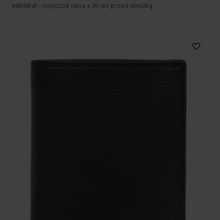
299,90 zł
-
najniższa cena z 30 dni przed obniżką