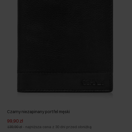
Czarny niezapinany portfel męski
99,90 zł
139,90 zł
-
najniższa cena z 30 dni przed obniżką