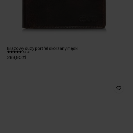
Brązowy duży portfel skórzany męski
5.0 (4)
269,90 zł