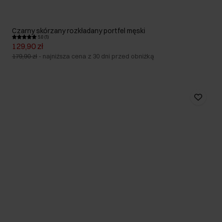
Czarny skórzany rozkładany portfel męski
5.0 (1)
129,90 zł
179,90 zł
-
najniższa cena z 30 dni przed obniżką