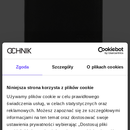
Skórzany portfel męski niezapinany
Zgoda
Szczegóły
O plikach cookies
5.0 (3)
119,90 zł
209,90 zł
-
najniższa cena z 30 dni przed obniżką
Niniejsza strona korzysta z plików cookie
Używamy plików cookie w celu prawidłowego
świadczenia usług, w celach statystycznych oraz
reklamowych. Możesz zapoznać się ze szczegółowymi
informacjami na ten temat oraz dostosować swoje
ustawienia prywatności wybierając „Dostosuj pliki