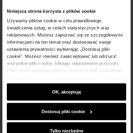
Niniejsza strona korzysta z plików cookie
Szczegóły
Używamy plików cookie w celu prawidłowego
świadczenia usług, w celach statystycznych oraz
Skład i wymiary
reklamowych. Możesz zapoznać się ze szczegółowymi
informacjami na ten temat oraz dostosować swoje
ustawienia prywatności wybierając „Dostosuj pliki
Opinie
cookie”. Możesz również zaakceptować lub odrzucić
wszystkie pliki cookie, klikając odpowiednie przyciski.
Pliki cookie pomagają naszej stronie działać prawidłowo.
Monitorują także aktywność użytkowników, by
wyświetlać im dopasowane do ich preferencji treści,
rekomendacje oraz komunikaty reklamowe informujące o
OK, akceptuję
Newsletter
najnowszych promocjach w e-sklepie. Informacje o tym,
jak korzystasz z naszej witryny, udostępniamy
Bądź na bieżąco z nowościami i promocjami!
Dostosuj pliki cookie
partnerom społecznościowym, reklamowym i
analitycznym. Partnerzy mogą połączyć te informacje z
innymi danymi otrzymanymi od Ciebie lub uzyskanymi
Tylko niezbędne