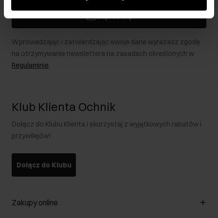
podczas korzystania z ich usług.
Zapisz się
Wprowadzając i zatwierdzając swoje dane wyrażasz zgodę
na otrzymywanie newslettera na zasadach określonych w
Regulaminie
.
Klub Klienta Ochnik
Dołącz do Klubu Klienta i skorzystaj z wyjątkowych rabatów i
przywilejów!
Dołącz do Klubu
Zakupy online