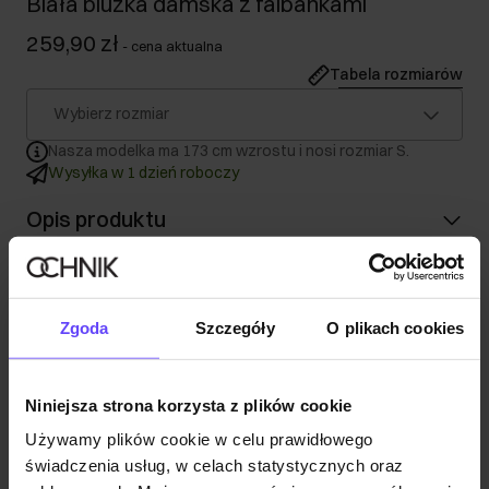
Biała bluzka damska z falbankami
259,90 zł
-
cena aktualna
Tabela rozmiarów
Wybierz rozmiar
Nasza modelka ma 173 cm wzrostu i nosi rozmiar S.
Wysyłka w 1 dzień roboczy
Opis produktu
Szczegóły
Zgoda
Szczegóły
O plikach cookies
Skład
Niniejsza strona korzysta z plików cookie
Opinie
Używamy plików cookie w celu prawidłowego
świadczenia usług, w celach statystycznych oraz