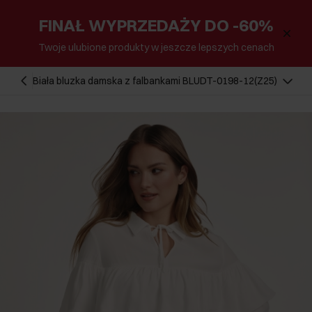
FINAŁ WYPRZEDAŻY DO -60%
Twoje ulubione produkty w jeszcze lepszych cenach
Biała bluzka damska z falbankami BLUDT-0198-12(Z25)