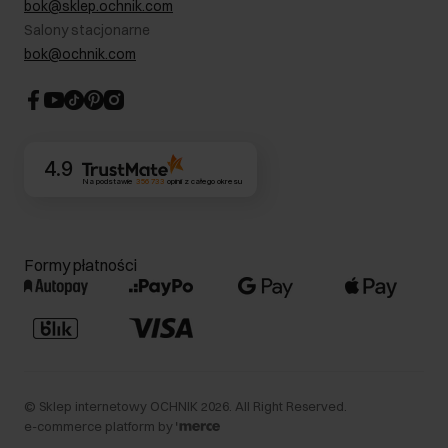
bok@sklep.ochnik.com
Bezpieczne zakupy
Informacje prawne
Salony stacjonarne
Blog
Dla akcjonariuszy
bok@ochnik.com
Strategia podatkowa
CSR
Kontakt
4.9
Na podstawie
356 733
opinii
z całego okresu
Formy płatności
©
Sklep internetowy OCHNIK
2026
. All Right Reserved.
e-commerce platform by