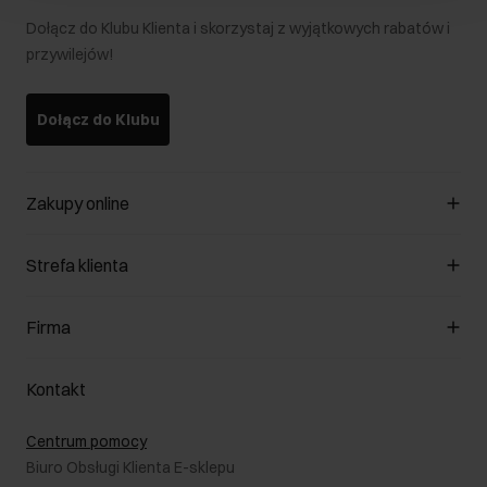
Dołącz do Klubu Klienta i skorzystaj z wyjątkowych rabatów i
przywilejów!
Dołącz do Klubu
Zakupy online
Zarządzaj cookies
Strefa klienta
O sklepie
Regulamin
Klub Klienta
Firma
Formy płatności
Regulamin promocji
Koszty dostawy
Reklamacje
O nas
Jak dokonać zwrotu?
Kontakt
Zwróć produkty
Kariera
Pielęgnacja skóry
Salony
Centrum pomocy
W podróży
B2B - Sprzedaż dla firm
Biuro Obsługi Klienta E-sklepu
Karta podarunkowa
RODO- Polityka prywatności