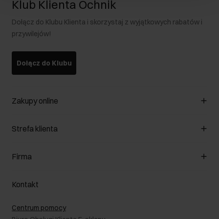
Klub Klienta Ochnik
Dołącz do Klubu Klienta i skorzystaj z wyjątkowych rabatów i
przywilejów!
Dołącz do Klubu
Zakupy online
Zarządzaj cookies
Strefa klienta
O sklepie
Regulamin
Klub Klienta
Firma
Formy płatności
Regulamin promocji
Koszty dostawy
Reklamacje
O nas
Jak dokonać zwrotu?
Kontakt
Zwróć produkty
Kariera
Pielęgnacja skóry
Salony
Centrum pomocy
W podróży
B2B - Sprzedaż dla firm