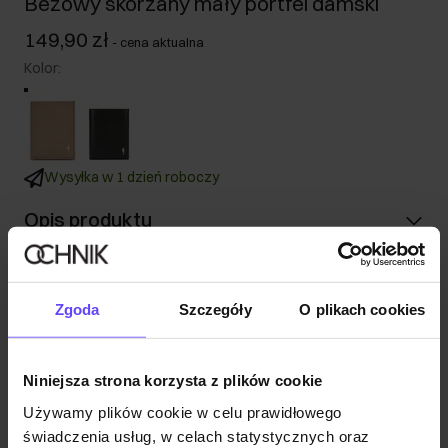
Beżowy skórzany mały portfel damski
149,90 zł
-
cena aktualna
Kolor
:
Wysyłka w 1 dzień roboczy
Opis produktu
Szczegóły
Zgoda
Szczegóły
O plikach cookies
Skład i wymiary
Niniejsza strona korzysta z plików cookie
Opinie
Używamy plików cookie w celu prawidłowego
świadczenia usług, w celach statystycznych oraz