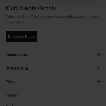
Klub Klienta Ochnik
Dołącz do Klubu Klienta i skorzystaj z wyjątkowych rabatów i
przywilejów!
Dołącz do Klubu
Zakupy online
Zarządzaj cookies
Strefa klienta
O sklepie
Regulamin
Klub Klienta
Firma
Formy płatności
Regulamin promocji
Koszty dostawy
Reklamacje
O nas
Jak dokonać zwrotu?
Kontakt
Zwróć produkty
Kariera
Pielęgnacja skóry
Salony