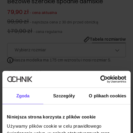
Beżowe szerokie spodnie damskie
79,90 zł
-
cena aktualna
99,90 zł
-
najniższa cena z 30 dni przed obniżką
179,90 zł
-
cena regularna
Tabela rozmiarów
Wybierz rozmiar
Nasza modelka ma 175 cm wzrostu i nosi rozmiar S.
Opis produktu
Szczegóły
Zgoda
Szczegóły
O plikach cookies
Skład i wymiary
Niniejsza strona korzysta z plików cookie
Używamy plików cookie w celu prawidłowego
Opinie