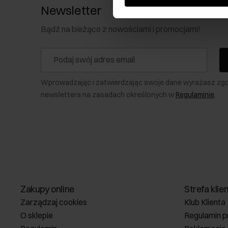
Newsletter
Bądź na bieżąco z nowościami i promocjami!
Wprowadzając i zatwierdzając swoje dane wyrażasz zg
newslettera na zasadach określonych w
Regulaminie
.
Zakupy online
Strefa klie
Zarządzaj cookies
Klub Klienta
O sklepie
Regulamin p