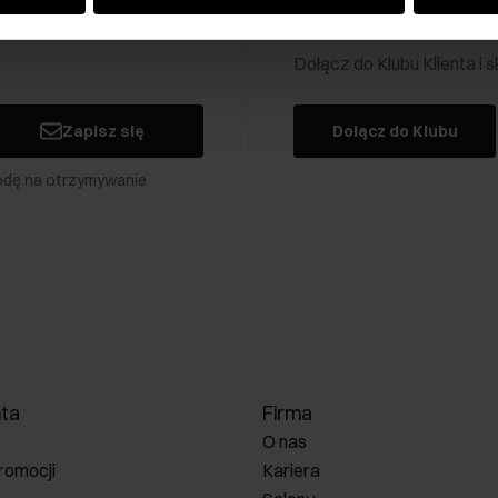
Klub Klienta Och
Dołącz do Klubu Klienta i
Zapisz się
Dołącz do Klubu
odę na otrzymywanie
nta
Firma
O nas
romocji
Kariera