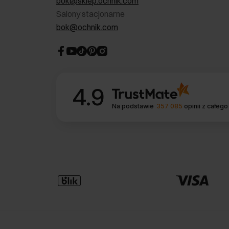
bok@sklep.ochnik.com
Salony stacjonarne
bok@ochnik.com
4.9
Na podstawie
357 085
opinii
z całego