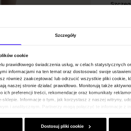
Szczeg
Skład
Szczegóły
Opinie
 plików cookie
lu prawidłowego świadczenia usług, w celach statystycznych 
mi informacjami na ten temat oraz dostosować swoje ustawieni
esz również zaakceptować lub odrzucić wszystkie pliki cookie, k
gają naszej stronie działać prawidłowo. Monitorują także aktyw
 ich preferencji treści, rekomendacje oraz komunikaty reklamo
sklepie. Informacje o tym, jak korzystasz z naszej witryny, u
ym i analitycznym. Partnerzy mogą połączyć te informacje z 
dczas korzystania z ich usług.
Dostosuj pliki cookie