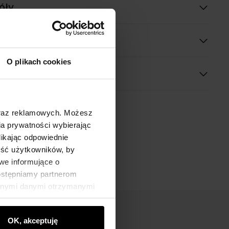
óły
O plikach cookies
oraz reklamowych. Możesz
a prywatności wybierając
likając odpowiednie
ność użytkowników, by
we informujące o
dostępniamy partnerom
innymi danymi otrzymanymi
OK, akceptuję