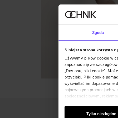
Zgoda
Niniejsza strona korzysta z
Używamy plików cookie w ce
zapoznać się ze szczegółowy
„Dostosuj pliki cookie”. Moż
przyciski. Pliki cookie poma
wyświetlać im dopasowane do
najnowszych promocjach w e-
społecznościowym, reklamow
od Ciebie lub uzyskanymi po
Tylko niezbędne