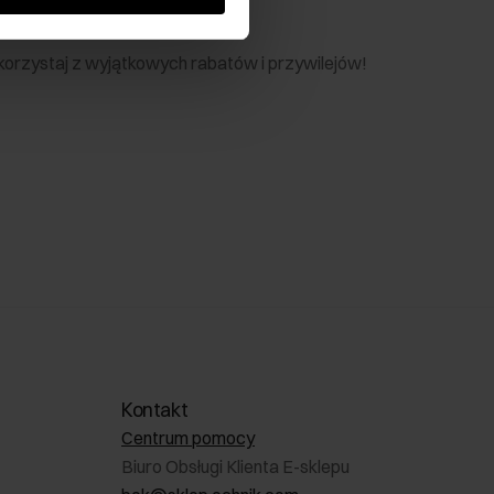
nik
 skorzystaj z wyjątkowych rabatów i przywilejów!
Kontakt
Centrum pomocy
Biuro Obsługi Klienta E-sklepu