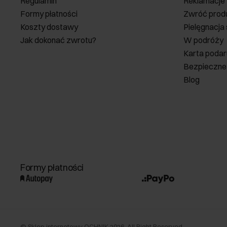
Regulamin
Reklamacje
Formy płatności
Zwróć prod
Koszty dostawy
Pielęgnacja
Jak dokonać zwrotu?
W podróży
Karta poda
Bezpieczne
Blog
Formy płatności
©
Sklep internetowy OCHNIK
2026
. All Right Reserved.