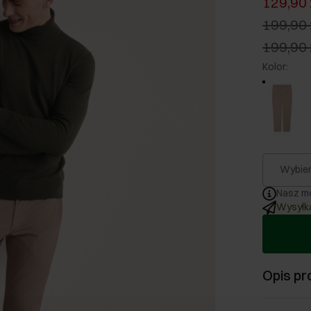
129,90 
199,90 
199,90 
Kolor
:
Wybier
Nasz mo
Wysyłka
Opis pr