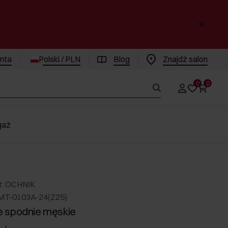
enta
Polski / PLN
Blog
Znajdż salon
0
0
gaż
t: OCHNIK
MT-0103A-24(Z25)
 spodnie męskie