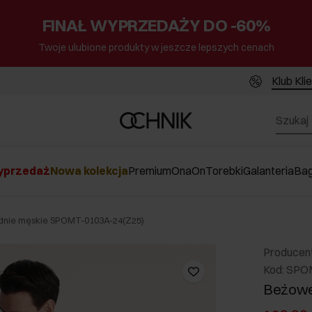
FINAŁ WYPRZEDAŻY DO -60%
Twoje ulubione produkty w jeszcze lepszych cenach
Klub Kli
przedaż
Nowa kolekcja
Premium
Ona
On
Torebki
Galanteria
Ba
nie męskie SPOMT-0103A-24(Z25)
Producen
Kod: SPO
Beżowe