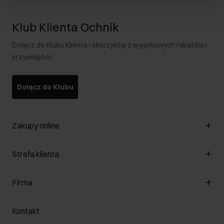
Klub Klienta Ochnik
Dołącz do Klubu Klienta i skorzystaj z wyjątkowych rabatów i
przywilejów!
Dołącz do Klubu
Zakupy online
Zarządzaj cookies
Strefa klienta
O sklepie
Regulamin
Klub Klienta
Firma
Formy płatności
Regulamin promocji
Koszty dostawy
Reklamacje
O nas
Jak dokonać zwrotu?
Kontakt
Zwróć produkty
Kariera