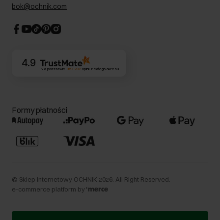
Dla akcjonariuszy
bok@ochnik.com
Strategia podatkowa
CSR
Kontakt
4.9
Na podstawie
357 202
opinii
z całego okresu
Formy płatności
©
Sklep internetowy OCHNIK
2026
. All Right Reserved.
e-commerce platform by