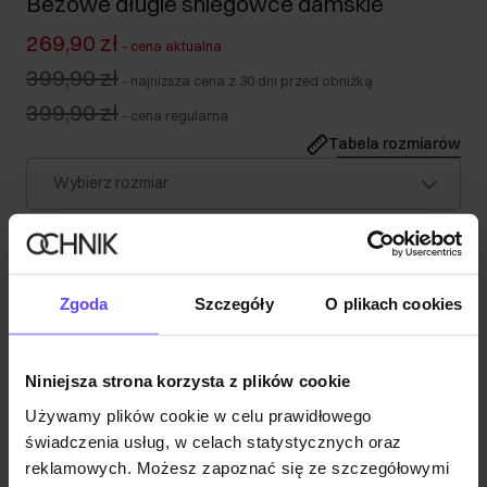
Beżowe długie śniegowce damskie
269,90 zł
-
cena aktualna
399,90 zł
-
najniższa cena z 30 dni przed obniżką
399,90 zł
-
cena regularna
Tabela rozmiarów
Wybierz rozmiar
Opis produktu
Zgoda
Szczegóły
O plikach cookies
Szczegóły
Niniejsza strona korzysta z plików cookie
Opinie
Używamy plików cookie w celu prawidłowego
świadczenia usług, w celach statystycznych oraz
reklamowych. Możesz zapoznać się ze szczegółowymi