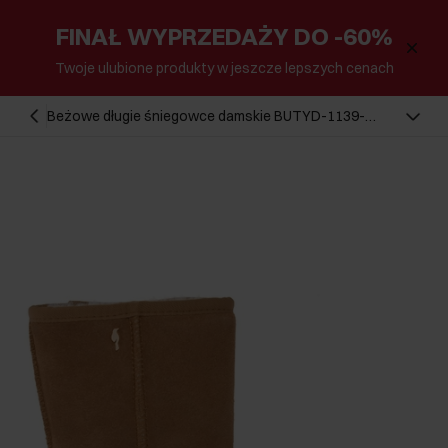
FINAŁ WYPRZEDAŻY DO -60%
Twoje ulubione produkty w jeszcze lepszych cenach
Beżowe długie śniegowce damskie BUTYD-1139-
82(Z24)