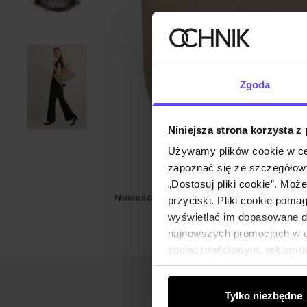
Zgoda
Niniejsza strona korzysta z
Używamy plików cookie w ce
zapoznać się ze szczegółowy
„Dostosuj pliki cookie”. Moż
Nowość
NEW20
przyciski. Pliki cookie poma
wyświetlać im dopasowane do
najnowszych promocjach w e-
społecznościowym, reklamow
od Ciebie lub uzyskanymi po
Tylko niezbędne