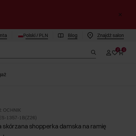
enta
Polski / PLN
Blog
Znajdż salon
0
0
gaż
t: OCHNIK
ES-1357-1B(Z26)
 skórzana shopperka damska na ramię