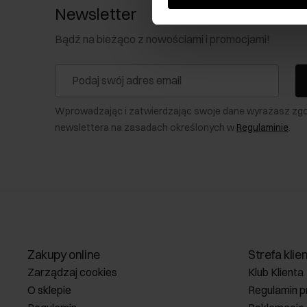
Newsletter
Bądź na bieżąco z nowościami i promocjami!
Wprowadzając i zatwierdzając swoje dane wyrażasz zg
newslettera na zasadach określonych w
Regulaminie
.
Zakupy online
Strefa klie
Zarządzaj cookies
Klub Klienta
O sklepie
Regulamin p