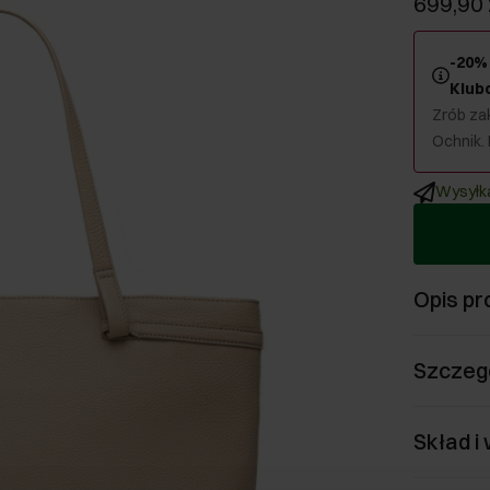
699,90 
-20% 
Klub
Zrób zak
Ochnik.
Wysyłka
Opis pr
Szczeg
Skład i