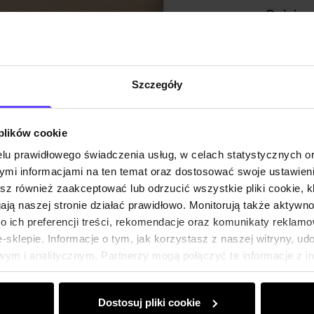
Opinie
Szczegóły
 plików cookie
lu prawidłowego świadczenia usług, w celach statystycznych 
mi informacjami na ten temat oraz dostosować swoje ustawieni
esz również zaakceptować lub odrzucić wszystkie pliki cookie, k
gają naszej stronie działać prawidłowo. Monitorują także aktyw
 ich preferencji treści, rekomendacje oraz komunikaty reklamo
sklepie. Informacje o tym, jak korzystasz z naszej witryny, u
ym i analitycznym. Partnerzy mogą połączyć te informacje z 
dczas korzystania z ich usług.
Dostosuj pliki cookie