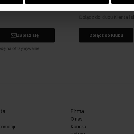
Klub Klienta Och
Dołącz do Klubu Klienta i
Zapisz się
Dołącz do Klubu
odę na otrzymywanie
nta
Firma
O nas
romocji
Kariera