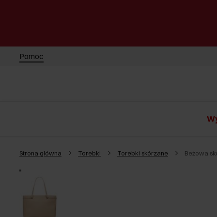
Pomoc
Wy
Strona główna
Torebki
Torebki skórzane
Beżowa sk