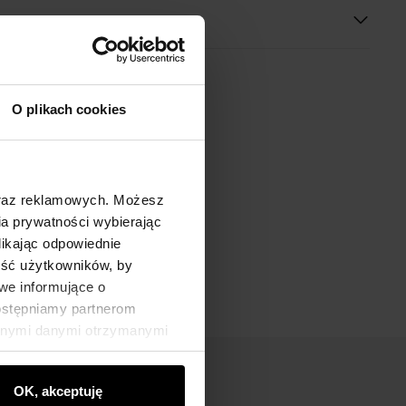
O plikach cookies
oraz reklamowych. Możesz
a prywatności wybierając
likając odpowiednie
ność użytkowników, by
we informujące o
dostępniamy partnerom
innymi danymi otrzymanymi
OK, akceptuję