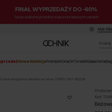
FINAŁ WYPRZEDAŻY DO -60%
Twoje ulubione produkty w jeszcze lepszych cenach
Klub Kli
przedaż
Nowa kolekcja
Premium
Ona
On
Torebki
Galanteria
Ba
órzana shopperka damska na ramię TORES-1357-1B(Z26)
Producen
Kod: TOR
Beżowa