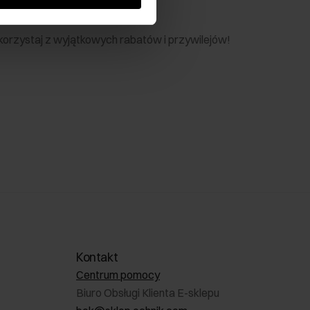
nik
 skorzystaj z wyjątkowych rabatów i przywilejów!
Kontakt
Centrum pomocy
Biuro Obsługi Klienta E-sklepu