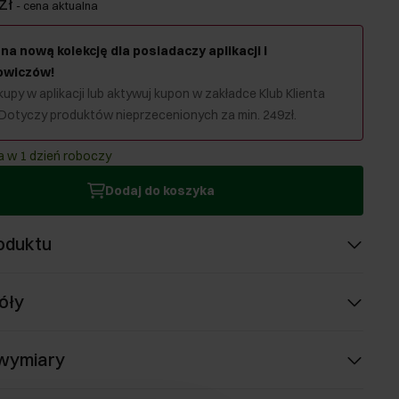
zł
-
cena aktualna
na nową kolekcję dla posiadaczy aplikacji i
owiczów!
upy w aplikacji lub aktywuj kupon w zakładce Klub Klienta
 Dotyczy produktów nieprzecenionych za min. 249zł.
 w 1 dzień roboczy
Dodaj do koszyka
oduktu
óły
 wymiary