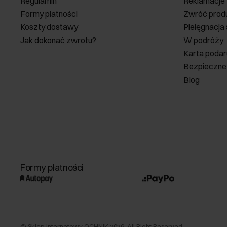
Regulamin
Reklamacje
Formy płatności
Zwróć prod
Koszty dostawy
Pielęgnacja
Jak dokonać zwrotu?
W podróży
Karta poda
Bezpieczne
Blog
Formy płatności
©
Sklep internetowy OCHNIK
2026
. All Right Reserved.