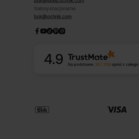
bok@sklep.ochnik.com
Salony stacjonarne
bok@ochnik.com
4.9
Na podstawie
357 208
opinii
z całego