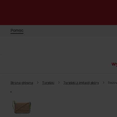
Pomoc
Wy
Strona główna
Torebki
Torebki z imitacji skóry
Beżow