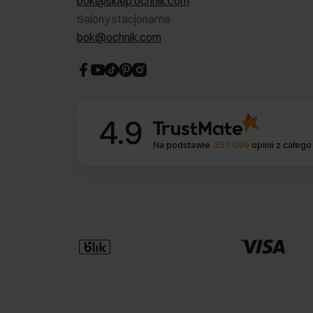
bok@sklep.ochnik.com
Salony stacjonarne
bok@ochnik.com
4.9
Na podstawie
357 099
opinii
z całego