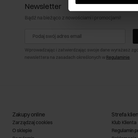
Newsletter
Bądź na bieżąco z nowościami i promocjami!
Wprowadzając i zatwierdzając swoje dane wyrażasz zg
newslettera na zasadach określonych w
Regulaminie
.
Zakupy online
Strefa klie
Zarządzaj cookies
Klub Klienta
O sklepie
Regulamin p