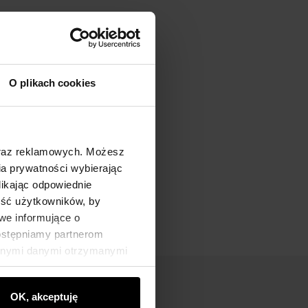
O plikach cookies
oraz reklamowych. Możesz
a prywatności wybierając
likając odpowiednie
ność użytkowników, by
we informujące o
dostępniamy partnerom
innymi danymi otrzymanymi
OK, akceptuję