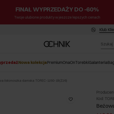
FINAŁ WYPRZEDAŻY DO -60%
Twoje ulubione produkty w jeszcze lepszych cenach
Klub Kli
przedaż
Nowa kolekcja
Premium
Ona
On
Torebki
Galanteria
Ba
a listonoszka damska TOREC-1250-1B(Z26)
Producen
Kod: TOR
Beżowa