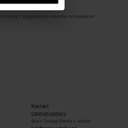
nik
 skorzystaj z wyjątkowych rabatów i przywilejów!
Kontakt
Centrum pomocy
Biuro Obsługi Klienta E-sklepu