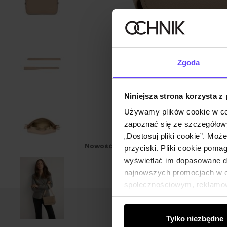
Zgoda
Niniejsza strona korzysta z
Używamy plików cookie w ce
zapoznać się ze szczegółowy
„Dostosuj pliki cookie”. Moż
Nowość
TYLKO ONLINE
przyciski. Pliki cookie poma
wyświetlać im dopasowane do
najnowszych promocjach w e-
społecznościowym, reklamow
od Ciebie lub uzyskanymi po
Tylko niezbędne