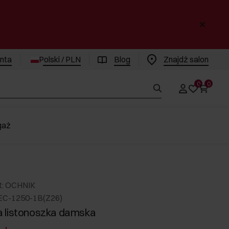
enta
Polski / PLN
Blog
Znajdż salon
0
0
gaż
t: OCHNIK
EC-1250-1B(Z26)
 listonoszka damska