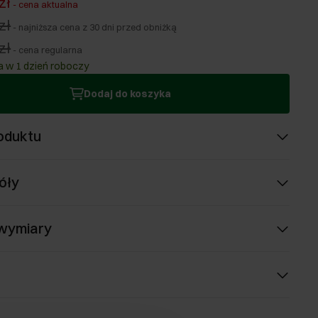
zł
-
cena aktualna
zł
-
najniższa cena z 30 dni przed obniżką
zł
-
cena regularna
 w 1 dzień roboczy
Dodaj do koszyka
oduktu
óły
 wymiary