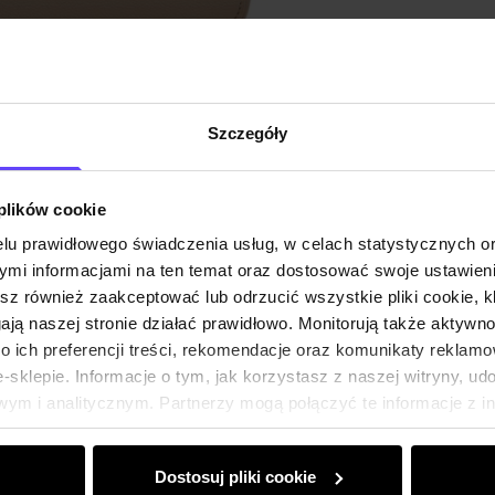
Szczegóły
 plików cookie
lu prawidłowego świadczenia usług, w celach statystycznych 
mi informacjami na ten temat oraz dostosować swoje ustawieni
esz również zaakceptować lub odrzucić wszystkie pliki cookie, k
gają naszej stronie działać prawidłowo. Monitorują także aktyw
 ich preferencji treści, rekomendacje oraz komunikaty reklamo
sklepie. Informacje o tym, jak korzystasz z naszej witryny, u
ym i analitycznym. Partnerzy mogą połączyć te informacje z 
dczas korzystania z ich usług.
Dostosuj pliki cookie