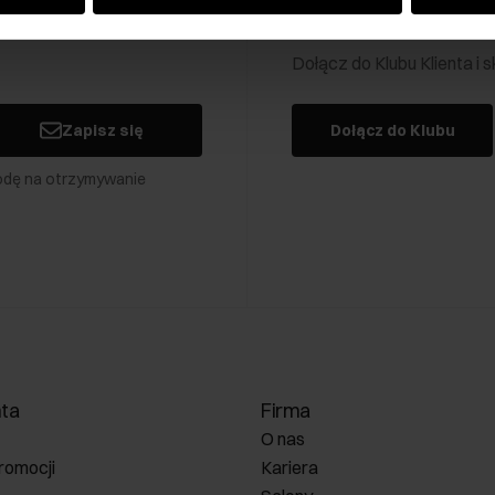
Klub Klienta Och
Dołącz do Klubu Klienta i
Zapisz się
Dołącz do Klubu
odę na otrzymywanie
nta
Firma
O nas
romocji
Kariera