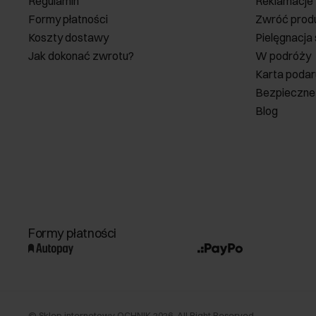
Regulamin
Reklamacje
Formy płatności
Zwróć prod
Koszty dostawy
Pielęgnacja
Jak dokonać zwrotu?
W podróży
Karta poda
Bezpieczne
Blog
Formy płatności
©
Sklep internetowy OCHNIK
2026
. All Right Reserved.