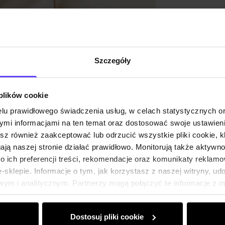
Opinie
Szczegóły
 plików cookie
lu prawidłowego świadczenia usług, w celach statystycznych 
mi informacjami na ten temat oraz dostosować swoje ustawieni
esz również zaakceptować lub odrzucić wszystkie pliki cookie, k
gają naszej stronie działać prawidłowo. Monitorują także aktyw
 ich preferencji treści, rekomendacje oraz komunikaty reklamo
sklepie. Informacje o tym, jak korzystasz z naszej witryny, u
ym i analitycznym. Partnerzy mogą połączyć te informacje z 
dczas korzystania z ich usług.
Dostosuj pliki cookie