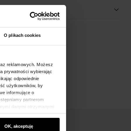
O plikach cookies
oraz reklamowych. Możesz
a prywatności wybierając
likając odpowiednie
ność użytkowników, by
we informujące o
dostępniamy partnerom
innymi danymi otrzymanymi
OK, akceptuję