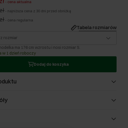
zł
-
cena aktualna
zł
-
najniższa cena z 30 dni przed obniżką
zł
-
cena regularna
Tabela rozmiarów
z rozmiar
odelka ma 176 cm wzrostu i nosi rozmiar S.
 w 1 dzień roboczy
Dodaj do koszyka
oduktu
óły