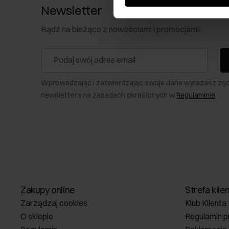
Newsletter
Bądź na bieżąco z nowościami i promocjami!
Wprowadzając i zatwierdzając swoje dane wyrażasz zg
newslettera na zasadach określonych w
Regulaminie
.
Zakupy online
Strefa klie
Zarządzaj cookies
Klub Klienta
O sklepie
Regulamin p