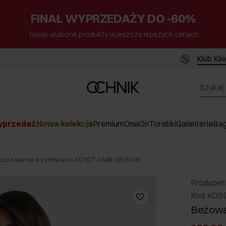
FINAŁ WYPRZEDAŻY DO -60%
Twoje ulubione produkty w jeszcze lepszych cenach
Klub Kli
przedaż
Nowa kolekcja
Premium
Ona
On
Torebki
Galanteria
Ba
zula damska z jedwabiu KOSDT-0188-1B(W26)
Producen
Kod: KOS
Beżowa