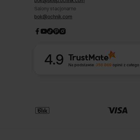
bok@sklep.ochnik.com
Salony stacjonarne
bok@ochnik.com
4.9
Na podstawie
356 869
opinii
z całego