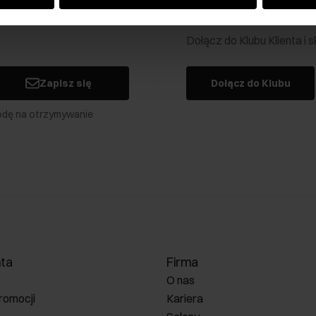
Klub Klienta Och
Dołącz do Klubu Klienta i
Zapisz się
Dołącz do Klubu
odę na otrzymywanie
nta
Firma
O nas
romocji
Kariera