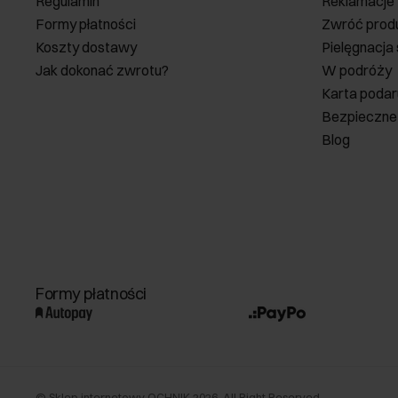
Regulamin
Reklamacje
Formy płatności
Zwróć prod
Koszty dostawy
Pielęgnacja
Jak dokonać zwrotu?
W podróży
Karta poda
Bezpieczne
Blog
Formy płatności
©
Sklep internetowy OCHNIK
2026
. All Right Reserved.