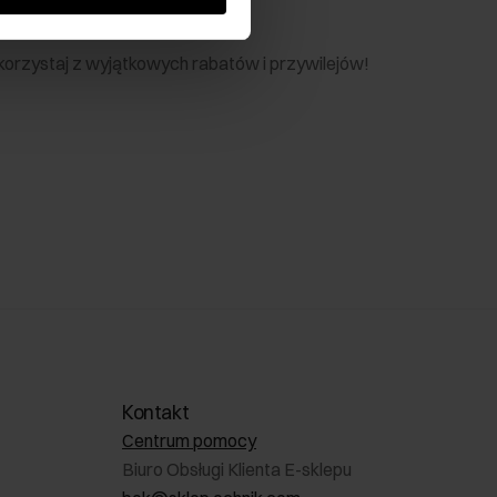
nik
 skorzystaj z wyjątkowych rabatów i przywilejów!
Kontakt
Centrum pomocy
Biuro Obsługi Klienta E-sklepu