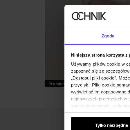
Zgoda
Niniejsza strona korzysta z
Używamy plików cookie w ce
zapoznać się ze szczegółowy
„Dostosuj pliki cookie”. Moż
Premium
przyciski. Pliki cookie poma
wyświetlać im dopasowane do
najnowszych promocjach w e-
społecznościowym, reklamow
od Ciebie lub uzyskanymi po
Tylko niezbędne