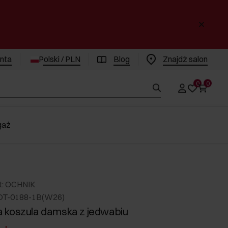
enta
Polski / PLN
Blog
Znajdż salon
0
0
gaż
t: OCHNIK
DT-0188-1B(W26)
 koszula damska z jedwabiu