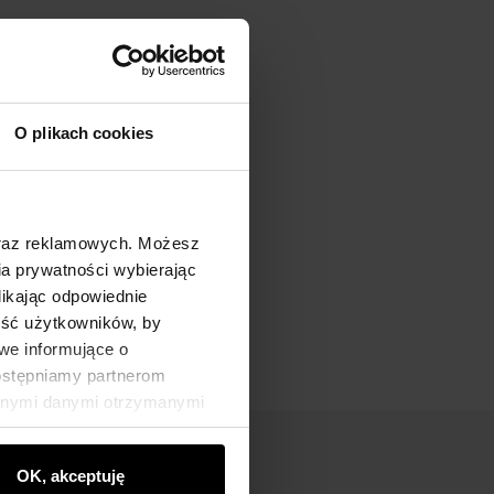
O plikach cookies
oraz reklamowych. Możesz
a prywatności wybierając
likając odpowiednie
ność użytkowników, by
we informujące o
dostępniamy partnerom
innymi danymi otrzymanymi
OK, akceptuję