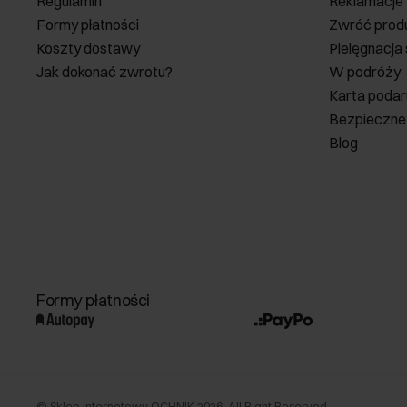
Regulamin
Reklamacje
Formy płatności
Zwróć prod
Koszty dostawy
Pielęgnacja
Jak dokonać zwrotu?
W podróży
Karta poda
Bezpieczne
Blog
Formy płatności
©
Sklep internetowy OCHNIK
2026
. All Right Reserved.