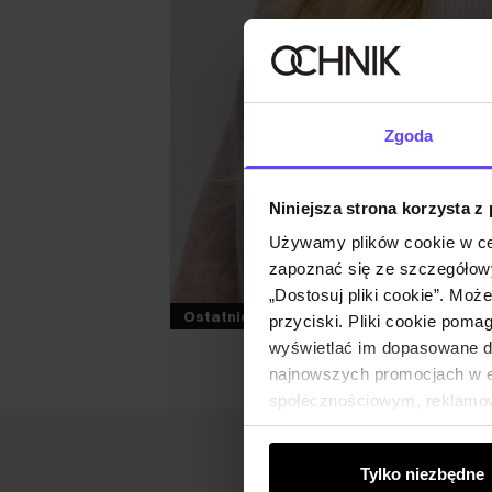
Zgoda
Niniejsza strona korzysta z
Używamy plików cookie w ce
zapoznać się ze szczegółowy
„Dostosuj pliki cookie”. Moż
Ostatnie sztuki
przyciski. Pliki cookie poma
wyświetlać im dopasowane do
najnowszych promocjach w e-
społecznościowym, reklamow
od Ciebie lub uzyskanymi po
Tylko niezbędne