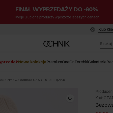
FINAŁ WYPRZEDAŻY DO -60%
Twoje ulubione produkty w jeszcze lepszych cenach
Klub Kli
przedaż
Nowa kolekcja
Premium
Ona
On
Torebki
Galanteria
Ba
apka zimowa damska CZADT-0193-81(Z24)
Producen
Kod: CZA
Beżowa