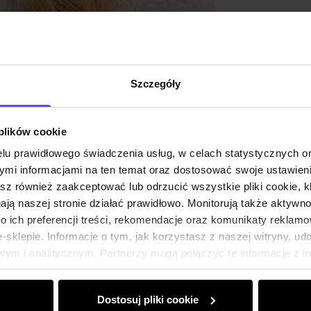
Szczegóły
 plików cookie
lu prawidłowego świadczenia usług, w celach statystycznych 
mi informacjami na ten temat oraz dostosować swoje ustawieni
esz również zaakceptować lub odrzucić wszystkie pliki cookie, k
gają naszej stronie działać prawidłowo. Monitorują także aktyw
 ich preferencji treści, rekomendacje oraz komunikaty reklamo
sklepie. Informacje o tym, jak korzystasz z naszej witryny, u
ym i analitycznym. Partnerzy mogą połączyć te informacje z 
dczas korzystania z ich usług.
Dostosuj pliki cookie