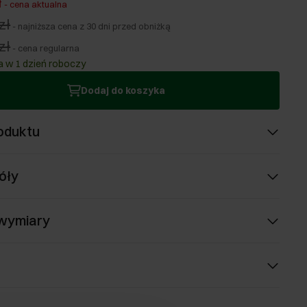
ł
-
cena aktualna
zł
-
najniższa cena z 30 dni przed obniżką
zł
-
cena regularna
 w 1 dzień roboczy
Dodaj do koszyka
oduktu
óły
 wymiary