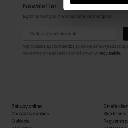
Newsletter
Bądź na bieżąco z nowościami i promocjami!
Wprowadzając i zatwierdzając swoje dane wyrażasz zg
newslettera na zasadach określonych w
Regulaminie
.
Zakupy online
Strefa klie
Zarządzaj cookies
Klub Klienta
O sklepie
Regulamin p