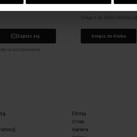
Klub Klienta Och
Dołącz do Klubu Klienta i
Zapisz się
Dołącz do Klubu
odę na otrzymywanie
nta
Firma
O nas
romocji
Kariera