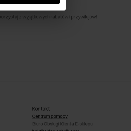
nik
 skorzystaj z wyjątkowych rabatów i przywilejów!
Kontakt
Centrum pomocy
Biuro Obsługi Klienta E-sklepu