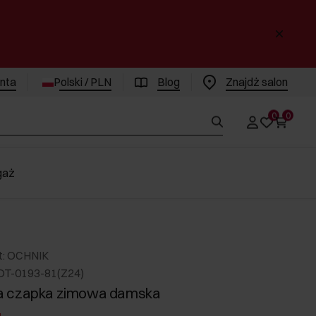
enta
Polski / PLN
Blog
Znajdż salon
0
0
gaż
t: OCHNIK
DT-0193-81(Z24)
 czapka zimowa damska