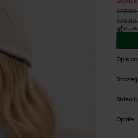
89,90 z
129,90 
129,90 
Wysyłka
Opis pr
Szczeg
Skład i
Opinie