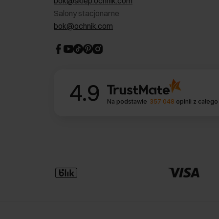
bok@sklep.ochnik.com
Salony stacjonarne
bok@ochnik.com
4.9
Na podstawie
357 048
opinii
z całego