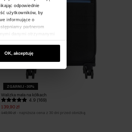
likając odpowiednie
ność użytkowników, by
we informujące o
dostępniamy partnerom
innymi danymi otrzymanymi
OK, akceptuję
ZGARNIJ -30%
Walizka mała na kółkach
4.9 (169)
139,90 zł
149,90 zł
-
najniższa cena z 30 dni przed obniżką