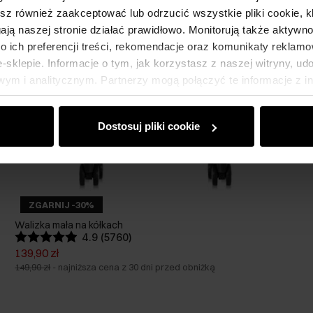
esz również zaakceptować lub odrzucić wszystkie pliki cookie, k
gają naszej stronie działać prawidłowo. Monitorują także aktyw
 ich preferencji treści, rekomendacje oraz komunikaty reklamo
sklepie. Informacje o tym, jak korzystasz z naszej witryny, u
ym i analitycznym. Partnerzy mogą połączyć te informacje z 
dczas korzystania z ich usług.
Dostosuj pliki cookie
ZGARNIJ -30%
Walizka mała na kółkach
4.9 (5760)
139,90 zł
149,90 zł
-
najniższa cena z 30 dni przed obniżką