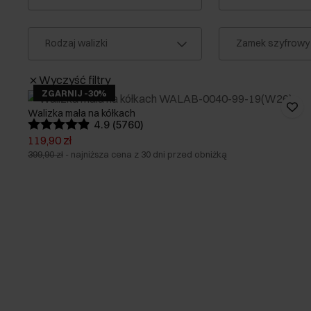
Rodzaj walizki
Zamek szyfrowy
Wyczyść filtry
ZGARNIJ -30%
Walizka mała na kółkach
4.9 (5760)
119,90 zł
399,90 zł
-
najniższa cena z 30 dni przed obniżką