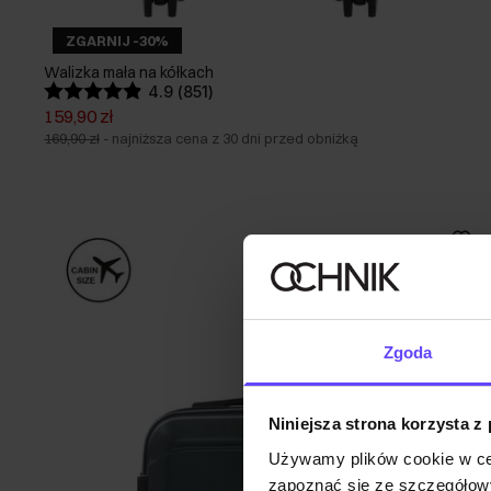
ZGARNIJ -30%
Walizka mała na kółkach
4.9 (851)
159,90 zł
169,90 zł
-
najniższa cena z 30 dni przed obniżką
Zgoda
Niniejsza strona korzysta z
Używamy plików cookie w ce
zapoznać się ze szczegółowy