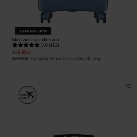
ZGARNIJ -30%
Mała walizka na kółkach
5.0 (123)
149,90 zł
199,90 zł
-
najniższa cena z 30 dni przed obniżką