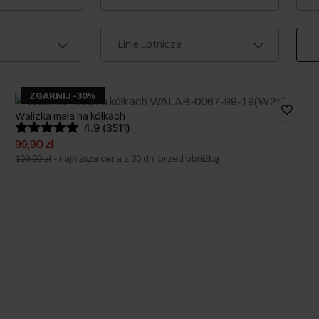
Linie Lotnicze
ZGARNIJ -30%
Walizka mała na kółkach
4.9 (3511)
99,90 zł
109,90 zł
-
najniższa cena z 30 dni przed obniżką