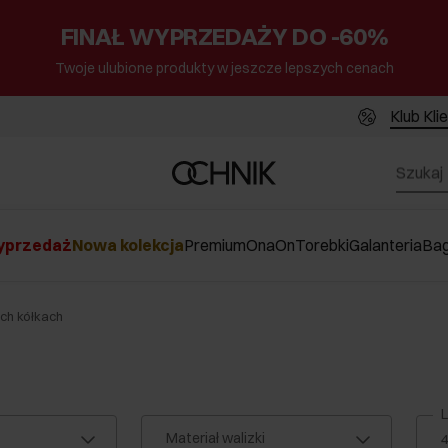
FINAŁ WYPRZEDAŻY DO -60%
Twoje ulubione produkty w jeszcze lepszych cenach
Klub Kli
przedaż
Nowa kolekcja
Premium
Ona
On
Torebki
Galanteria
Ba
ech kółkach
L
Materiał walizki