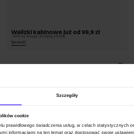
Walizki kabinowe już od 99,9 zł
-30% na drugą i kolejną sztukę
Sprawdź
Szczegóły
 plików cookie
lu prawidłowego świadczenia usług, w celach statystycznych 
mi informacjami na ten temat oraz dostosować swoje ustawieni