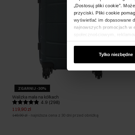
„Dostosuj pliki cookie”. Moż
przyciski. Pliki cookie poma
wyświetlać im dopasowane do
najnowszych promocjach w e-
społecznościowym, reklamow
od Ciebie lub uzyskanymi po
Tylko niezbędne
ZGARNIJ -30%
Walizka mała na kółkach
4.9 (298)
119,90 zł
149,90 zł
-
najniższa cena z 30 dni przed obniżką