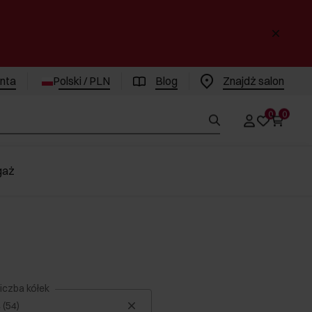
enta
Polski / PLN
Blog
Znajdż salon
0
0
gaż
iczba kółek