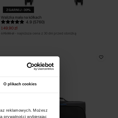
ZGARNIJ -30%
Walizka mała na kółkach
4.9 (5760)
149,90 zł
179,90 zł
-
najniższa cena z 30 dni przed obniżką
O plikach cookies
oraz reklamowych. Możesz
a prywatności wybierając