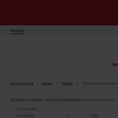
Pomoc
Wy
Strona główna
Bagaż
Walizki
Walizki małe na czter
Walizki małe na czterech kółkach
Liczba produktów: 54
Sortowanie
Kolor