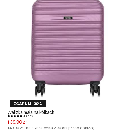
ZGARNIJ -30%
Walizka mała na kółkach
4.9 (5752)
139,90 zł
149,90 zł
-
najniższa cena z 30 dni przed obniżką