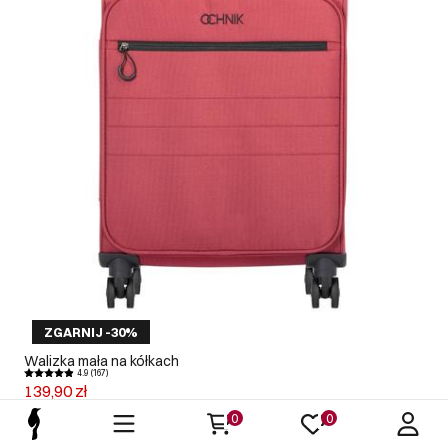
ZGARNIJ -30%
Walizka mała na kółkach
4.9 (167)
139,90 zł
149,90 zł
-
najniższa cena z 30 dni przed obniżką
0
0