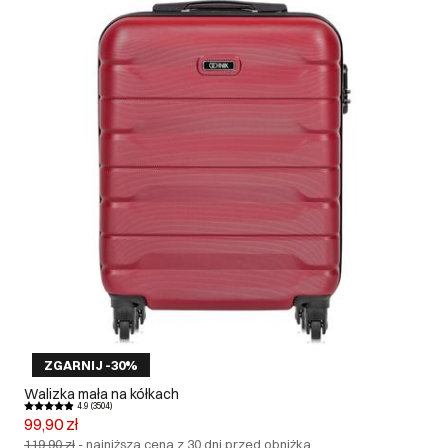
ZGARNIJ -30%
Walizka mała na kółkach
4.9 (3504)
99,90 zł
119,90 zł
-
najniższa cena z 30 dni przed obniżką